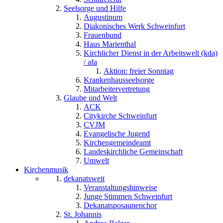
Seelsorge und Hilfe
Augustinum
Diakonisches Werk Schweinfurt
Frauenbund
Haus Marienthal
Kirchlicher Dienst in der Arbeitswelt (kda)
/ afa
Aktion: freier Sonntag
Krankenhausseelsorge
Mitarbeitervertretung
Glaube und Welt
ACK
Citykirche Schweinfurt
CVJM
Evangelische Jugend
Kirchengemeindeamt
Landeskirchliche Gemeinschaft
Umwelt
Kirchenmusik
dekanatsweit
Veranstaltungshinweise
Junge Stimmen Schweinfurt
Dekanatsposaunenchor
St. Johannis