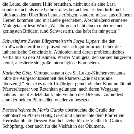
die Leute, die unsere Hilfe brauchen, nicht nur als eine Last,
sondern auch als eine Gabe Gottes betrachten. Teilen dürfe nicht
bloß aus dem Überfluss heraus erfolgen, sondern müsse aus offenem
Herren kommen und mit Liebe geschehen. Abschließend erinnerte
Mulugeta an Jesu Wort: „Was ihr getan habt einem unter meinen
geringsten Brüdern (und Schwestern), das habt ihr mir getan!“
Schweinfurts Zweite Bürgermeisterin Sorya Lippert
, die den
Grußwortteil eröffnete, präsentierte sich gut informiert über die
lutheranische Gemeinde in Äthiopien und deren problematisches
Verhältnis zu den Muslimen. Pfarrer Mulugeta, den sie seit längerem
kennt, attestierte sie große interreligiöse Kompetenz.
Karlheinz Götz
, Vertrauensmann des St. Lukas-Kirchenvorstands,
lobte die Aufgeschlossenheit des Pfarrers: „Sie hat uns alle
überzeugt.“ So sei es nach 15-jähriger gemeindlicher Kontinuität mit
Pfarrerehepaar von Rotenhan gelungen, nach deren Weggang
nahtlos - nicht zuletzt dank Intervention des Dekans - zumindest
eine der beiden Pfarrstellen wieder zu besetzen.
Pastoralreferentin Maria Garsky
überbrachte die Grüße der
katholischen Pfarrei Heilig Geist und überreichte dem Pfarrer ein
Herbstlaubblatt: Dessen Buntheit stehe für die Vielfalt in Gottes
Schöpfung, aber auch für die Vielfalt in der Ökumene.