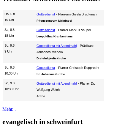
Do, 6.8.
Gottesdienst
Pfarrerin Gisela Bruckmann
15 Uhr
Pflegezentrum Maininsel
Sa, 8.8.
Gottesdienst
Pfarrer Markus Vaupel
18 Uhr
Leopoldina-Krankenhaus
So, 9.8.
Gottesdienst mit Abendmahl
Prädikant
9 Uhr
Johannes Michalik
Dreieinigkeitskirche
So, 9.8.
Gottesdienst
Pfarrer Christoph Rupprecht
10:30 Uhr
St. Johannis-Kirche
So, 9.8.
Gottesdienst mit Abendmahl
Pfarrer Dr.
10:30 Uhr
Wolfgang Weich
Arche
Mehr...
evangelisch in schweinfurt