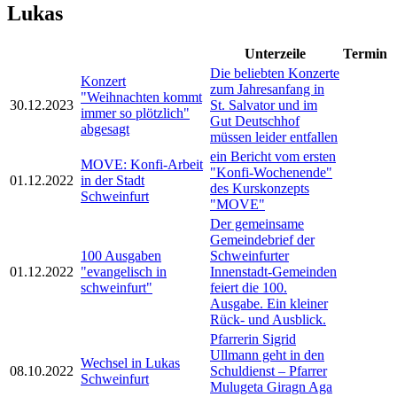
Lukas
Unterzeile
Termin
Die beliebten Konzerte
Konzert
zum Jahresanfang in
"Weihnachten kommt
30.12.2023
St. Salvator und im
immer so plötzlich"
Gut Deutschhof
abgesagt
müssen leider entfallen
ein Bericht vom ersten
MOVE: Konfi-Arbeit
"Konfi-Wochenende"
01.12.2022
in der Stadt
des Kurskonzepts
Schweinfurt
"MOVE"
Der gemeinsame
Gemeindebrief der
100 Ausgaben
Schweinfurter
01.12.2022
"evangelisch in
Innenstadt-Gemeinden
schweinfurt"
feiert die 100.
Ausgabe. Ein kleiner
Rück- und Ausblick.
Pfarrerin Sigrid
Ullmann geht in den
Wechsel in Lukas
08.10.2022
Schuldienst – Pfarrer
Schweinfurt
Mulugeta Giragn Aga