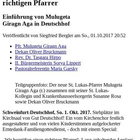
richtigen Pfarrer
Einführung von Mulugeta
Giragn Aga in Deutschhof
Veröffentlicht von
Siegfried Bergler
am
So., 01.10.2017 20:52
Pfr. Mulugeta Giragn Aga
Dekan Oliver Bruckmann
Rev. Dr. Tasgara Hirpo
II. Bürgermeisterin Sorya Lippert
Pastoralreferentin Maria Garsky
Teilgruppenfoto: Der neue St. Lukas-Pfarrer Mulugeta
Giragn Aga (r.) zusammen mit seiner St. Lukas-
Kollegin und Krankenhausseelsorgerin Susanne Rosa
sowie Dekan Oliver Bruckmann
Schweinfurt-Deutschhof, So. 1. Okt. 2017.
Stehplätze im
Kirchsaal von Gut Deutschhof! Ein vom Kirchenchor festlich
ausgestalteter und von vielen Kinderstimmen aufgelockerter
Erntedank-Familiengottesdienst, - doch mit einem Special:
„Wir begrüßen einen richtigen Pfarrer“. Lang anhaltender Applaus