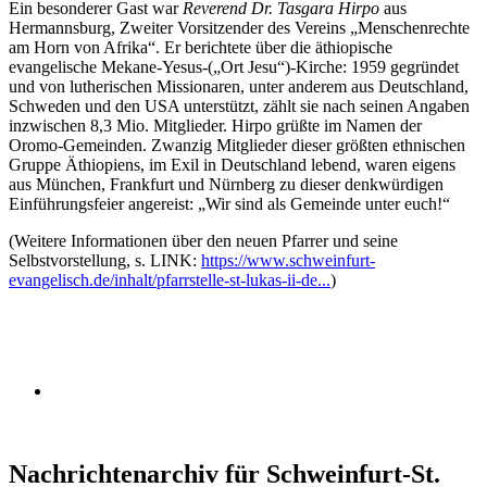
Ein besonderer Gast war
Reverend Dr. Tasgara Hirpo
aus
Hermannsburg, Zweiter Vorsitzender des Vereins „Menschenrechte
am Horn von Afrika“. Er berichtete über die äthiopische
evangelische Mekane-Yesus-(„Ort Jesu“)-Kirche: 1959 gegründet
und von lutherischen Missionaren, unter anderem aus Deutschland,
Schweden und den USA unterstützt, zählt sie nach seinen Angaben
inzwischen 8,3 Mio. Mitglieder. Hirpo grüßte im Namen der
Oromo-Gemeinden. Zwanzig Mitglieder dieser größten ethnischen
Gruppe Äthiopiens, im Exil in Deutschland lebend, waren eigens
aus München, Frankfurt und Nürnberg zu dieser denkwürdigen
Einführungsfeier angereist: „Wir sind als Gemeinde unter euch!“
(Weitere Informationen über den neuen Pfarrer und seine
Selbstvorstellung, s. LINK:
https://www.schweinfurt-
evangelisch.de/inhalt/pfarrstelle-st-lukas-ii-de...
)
Nachrichtenarchiv für Schweinfurt-St.