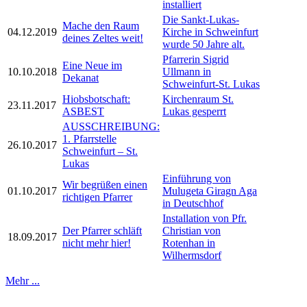
installiert
Die Sankt-Lukas-
Mache den Raum
04.12.2019
Kirche in Schweinfurt
deines Zeltes weit!
wurde 50 Jahre alt.
Pfarrerin Sigrid
Eine Neue im
10.10.2018
Ullmann in
Dekanat
Schweinfurt-St. Lukas
Hiobsbotschaft:
Kirchenraum St.
23.11.2017
ASBEST
Lukas gesperrt
AUSSCHREIBUNG:
1. Pfarrstelle
26.10.2017
Schweinfurt­ – St.
Lukas
Einführung von
Wir begrüßen einen
01.10.2017
Mulugeta Giragn Aga
richtigen Pfarrer
in Deutschhof
Installation von Pfr.
Der Pfarrer schläft
Christian von
18.09.2017
nicht mehr hier!
Rotenhan in
Wilhermsdorf
Mehr ...