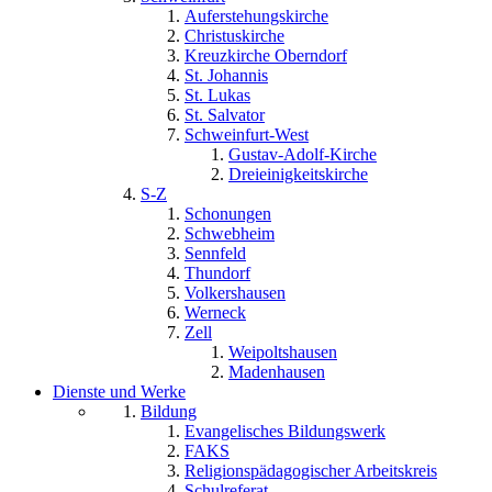
Auferstehungskirche
Christuskirche
Kreuzkirche Oberndorf
St. Johannis
St. Lukas
St. Salvator
Schweinfurt-West
Gustav-Adolf-Kirche
Dreieinigkeitskirche
S-Z
Schonungen
Schwebheim
Sennfeld
Thundorf
Volkershausen
Werneck
Zell
Weipoltshausen
Madenhausen
Dienste und Werke
Bildung
Evangelisches Bildungswerk
FAKS
Religionspädagogischer Arbeitskreis
Schulreferat