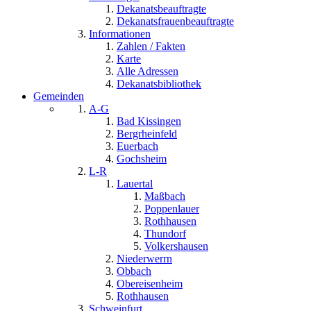
Dekanatsbeauftragte
Dekanatsfrauenbeauftragte
Informationen
Zahlen / Fakten
Karte
Alle Adressen
Dekanatsbibliothek
Gemeinden
A-G
Bad Kissingen
Bergrheinfeld
Euerbach
Gochsheim
L-R
Lauertal
Maßbach
Poppenlauer
Rothhausen
Thundorf
Volkershausen
Niederwerrn
Obbach
Obereisenheim
Rothhausen
Schweinfurt