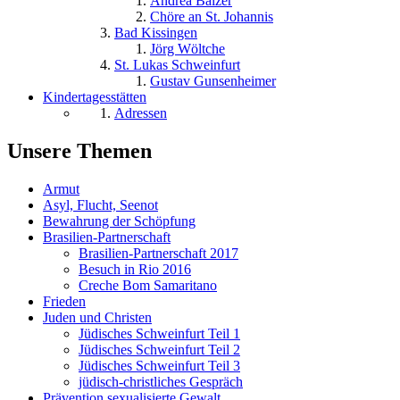
Andrea Balzer
Chöre an St. Johannis
Bad Kissingen
Jörg Wöltche
St. Lukas Schweinfurt
Gustav Gunsenheimer
Kindertagesstätten
Adressen
Unsere Themen
Armut
Asyl, Flucht, Seenot
Bewahrung der Schöpfung
Brasilien-Partnerschaft
Brasilien-Partnerschaft 2017
Besuch in Rio 2016
Creche Bom Samaritano
Frieden
Juden und Christen
Jüdisches Schweinfurt Teil 1
Jüdisches Schweinfurt Teil 2
Jüdisches Schweinfurt Teil 3
jüdisch-christliches Gespräch
Prävention sexualisierte Gewalt