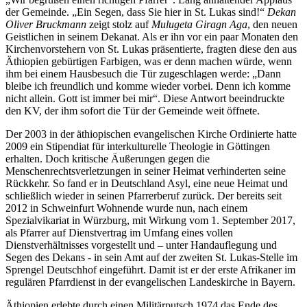
der Gemeinde. „Ein Segen, dass Sie hier in St. Lukas sind!“
Dekan
Oliver Bruckmann
zeigt stolz auf
Mulugeta Giragn Aga
, den neuen
Geistlichen in seinem Dekanat. Als er ihn vor ein paar Monaten den
Kirchenvorstehern von St. Lukas präsentierte, fragten diese den aus
Äthiopien gebürtigen Farbigen, was er denn machen würde, wenn
ihm bei einem Hausbesuch die Tür zugeschlagen werde: „Dann
bleibe ich freundlich und komme wieder vorbei. Denn ich komme
nicht allein. Gott ist immer bei mir“. Diese Antwort beeindruckte
den KV, der ihm sofort die Tür der Gemeinde weit öffnete.
Der 2003 in der äthiopischen evangelischen Kirche Ordinierte hatte
2009 ein Stipendiat für interkulturelle Theologie in Göttingen
erhalten. Doch kritische Äußerungen gegen die
Menschenrechtsverletzungen in seiner Heimat verhinderten seine
Rückkehr. So fand er in Deutschland Asyl, eine neue Heimat und
schließlich wieder in seinen Pfarrerberuf zurück. Der bereits seit
2012 in Schweinfurt Wohnende wurde nun, nach einem
Spezialvikariat in Würzburg, mit Wirkung vom 1. September 2017,
als Pfarrer auf Dienstvertrag im Umfang eines vollen
Dienstverhältnisses vorgestellt und – unter Handauflegung und
Segen des Dekans - in sein Amt auf der zweiten St. Lukas-Stelle im
Sprengel Deutschhof eingeführt. Damit ist er der erste Afrikaner im
regulären Pfarrdienst in der evangelischen Landeskirche in Bayern.
Äthiopien erlebte durch einen Militärputsch 1974 das Ende des