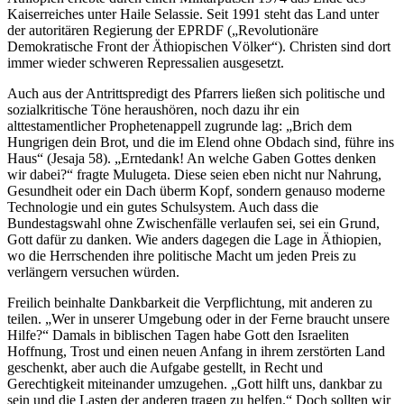
Kaiserreiches unter Haile Selassie. Seit 1991 steht das Land unter
der autoritären Regierung der EPRDF („Revolutionäre
Demokratische Front der Äthiopischen Völker“). Christen sind dort
immer wieder schweren Repressalien ausgesetzt.
Auch aus der Antrittspredigt des Pfarrers ließen sich politische und
sozialkritische Töne heraushören, noch dazu ihr ein
alttestamentlicher Prophetenappell zugrunde lag: „Brich dem
Hungrigen dein Brot, und die im Elend ohne Obdach sind, führe ins
Haus“ (Jesaja 58). „Erntedank! An welche Gaben Gottes denken
wir dabei?“ fragte Mulugeta. Diese seien eben nicht nur Nahrung,
Gesundheit oder ein Dach überm Kopf, sondern genauso moderne
Technologie und ein gutes Schulsystem. Auch dass die
Bundestagswahl ohne Zwischenfälle verlaufen sei, sei ein Grund,
Gott dafür zu danken. Wie anders dagegen die Lage in Äthiopien,
wo die Herrschenden ihre politische Macht um jeden Preis zu
verlängern versuchen würden.
Freilich beinhalte Dankbarkeit die Verpflichtung, mit anderen zu
teilen. „Wer in unserer Umgebung oder in der Ferne braucht unsere
Hilfe?“ Damals in biblischen Tagen habe Gott den Israeliten
Hoffnung, Trost und einen neuen Anfang in ihrem zerstörten Land
geschenkt, aber auch die Aufgabe gestellt, in Recht und
Gerechtigkeit miteinander umzugehen. „Gott hilft uns, dankbar zu
sein und die Lasten der anderen tragen zu helfen.“ Doch sollten wir