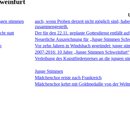
weinfurt
U
jungen stimmen
auch, wenn Proben derzeit nicht möglich sind, hab
zusammengestellt.
ht statt
Der für den 22.11. geplante Gottesdienst entfällt a
Neuerliche Auszeichnung für „Junge Stimmen Schw
n
Vor zehn Jahren in Windsbach gegründet: junge st
2007-2016: 10 Jahre „Junge Stimmen Schweinfurt“
Verleihung des Kunstförderpreises an die jungen s
Junge Stimmen
Mädchenchor reiste nach Frankreich
Mädchenchor kehrt mit Goldmedaille von der Weltm