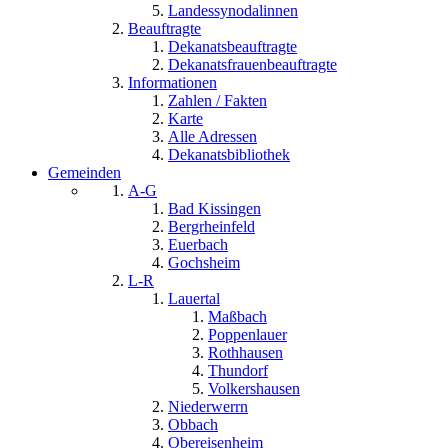
Landessynodalinnen
Beauftragte
Dekanatsbeauftragte
Dekanatsfrauenbeauftragte
Informationen
Zahlen / Fakten
Karte
Alle Adressen
Dekanatsbibliothek
Gemeinden
A-G
Bad Kissingen
Bergrheinfeld
Euerbach
Gochsheim
L-R
Lauertal
Maßbach
Poppenlauer
Rothhausen
Thundorf
Volkershausen
Niederwerrn
Obbach
Obereisenheim