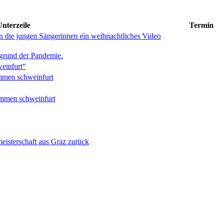
nterzeile
Termin
en die jungen Sängerinnen ein weihnachtliches Video
ufgrund der Pandemie.
einfurt“
immen schweinfurt
timmen schweinfurt
eisterschaft aus Graz zurück