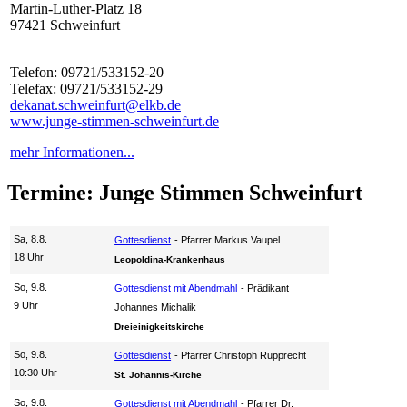
Martin-Luther-Platz 18
97421 Schweinfurt
Telefon: 09721/533152-20
Telefax: 09721/533152-29
dekanat.schweinfurt@elkb.de
www.junge-stimmen-schweinfurt.de
mehr Informationen...
Termine: Junge Stimmen Schweinfurt
Sa, 8.8.
Gottesdienst
Pfarrer Markus Vaupel
18 Uhr
Leopoldina-Krankenhaus
So, 9.8.
Gottesdienst mit Abendmahl
Prädikant
9 Uhr
Johannes Michalik
Dreieinigkeitskirche
So, 9.8.
Gottesdienst
Pfarrer Christoph Rupprecht
10:30 Uhr
St. Johannis-Kirche
So, 9.8.
Gottesdienst mit Abendmahl
Pfarrer Dr.