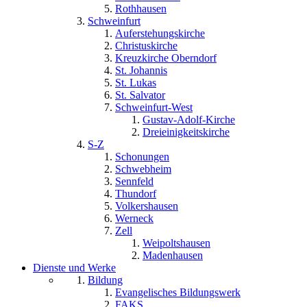
Rothhausen
Schweinfurt
Auferstehungskirche
Christuskirche
Kreuzkirche Oberndorf
St. Johannis
St. Lukas
St. Salvator
Schweinfurt-West
Gustav-Adolf-Kirche
Dreieinigkeitskirche
S-Z
Schonungen
Schwebheim
Sennfeld
Thundorf
Volkershausen
Werneck
Zell
Weipoltshausen
Madenhausen
Dienste und Werke
Bildung
Evangelisches Bildungswerk
FAKS