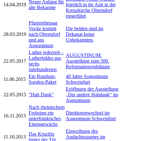
Neuer Anfang für
14.04.2019
feierlich in ihr Amt in der
alte Bekannte
Kreuzkirche Oberndorf
eingeführt
Pfarrerehepaar
Vocke kommt
Die beiden sind im
28.03.2019
nach Oberndorf
Dekanat keine
und ans
Unbekannten.
Augustinum
Luther jederzeit –
AUGUSTINUM:
Lutherbilder aus
22.05.2017
Ausstellung zum 500.
sechs
Reformationsjubiläum
Jahrhunderten
Ein Rundum-
40 Jahre Augustinum
11.06.2015
Sorglos-Paket
Schweinfurt
Eröffnung der Ausstellung
22.05.2015
"Hab Dank"
„Der andere Habdank“ im
Augustinum
Nach rheinischem
Frohsinn ein
Direktorenwechsel im
16.11.2013
unterfränkisches
Augustinum Schweinfurt
Eigengewächs
Einweihung des
Das Kruzifix
11.10.2013
Andachtsraumes im
hinter der Tür