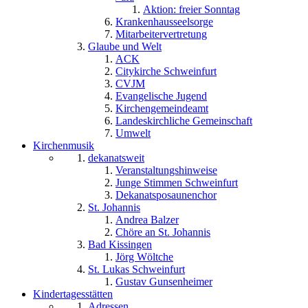
Aktion: freier Sonntag
Krankenhausseelsorge
Mitarbeitervertretung
Glaube und Welt
ACK
Citykirche Schweinfurt
CVJM
Evangelische Jugend
Kirchengemeindeamt
Landeskirchliche Gemeinschaft
Umwelt
Kirchenmusik
dekanatsweit
Veranstaltungshinweise
Junge Stimmen Schweinfurt
Dekanatsposaunenchor
St. Johannis
Andrea Balzer
Chöre an St. Johannis
Bad Kissingen
Jörg Wöltche
St. Lukas Schweinfurt
Gustav Gunsenheimer
Kindertagesstätten
Adressen