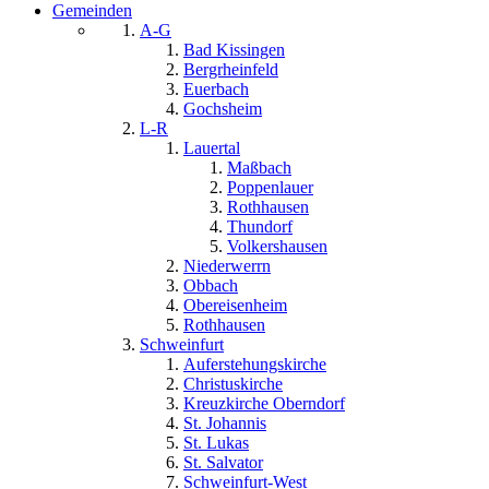
Gemeinden
A-G
Bad Kissingen
Bergrheinfeld
Euerbach
Gochsheim
L-R
Lauertal
Maßbach
Poppenlauer
Rothhausen
Thundorf
Volkershausen
Niederwerrn
Obbach
Obereisenheim
Rothhausen
Schweinfurt
Auferstehungskirche
Christuskirche
Kreuzkirche Oberndorf
St. Johannis
St. Lukas
St. Salvator
Schweinfurt-West