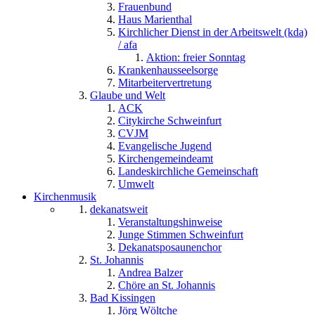
Frauenbund
Haus Marienthal
Kirchlicher Dienst in der Arbeitswelt (kda)
/ afa
Aktion: freier Sonntag
Krankenhausseelsorge
Mitarbeitervertretung
Glaube und Welt
ACK
Citykirche Schweinfurt
CVJM
Evangelische Jugend
Kirchengemeindeamt
Landeskirchliche Gemeinschaft
Umwelt
Kirchenmusik
dekanatsweit
Veranstaltungshinweise
Junge Stimmen Schweinfurt
Dekanatsposaunenchor
St. Johannis
Andrea Balzer
Chöre an St. Johannis
Bad Kissingen
Jörg Wöltche