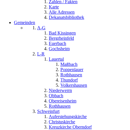
Zahlen / Fakten
Karte
Alle Adressen
Dekanatsbibliothek
Gemeinden
A-G
Bad Kissingen
Bergrheinfeld
Euerbach
Gochsheim
L-R
Lauertal
Maßbach
Poppenlauer
Rothhausen
Thundorf
Volkershausen
Niederwerrn
Obbach
Obereisenheim
Rothhausen
Schweinfurt
Auferstehungskirche
Christuskirche
Kreuzkirche Oberndorf