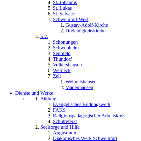
St. Johannis
St. Lukas
St. Salvator
Schweinfurt-West
Gustav-Adolf-Kirche
Dreieinigkeitskirche
S-Z
Schonungen
Schwebheim
Sennfeld
Thundorf
Volkershausen
Werneck
Zell
Weipoltshausen
Madenhausen
Dienste und Werke
Bildung
Evangelisches Bildungswerk
FAKS
Religionspädagogischer Arbeitskreis
Schulreferat
Seelsorge und Hilfe
Augustinum
Diakonisches Werk Schweinfurt