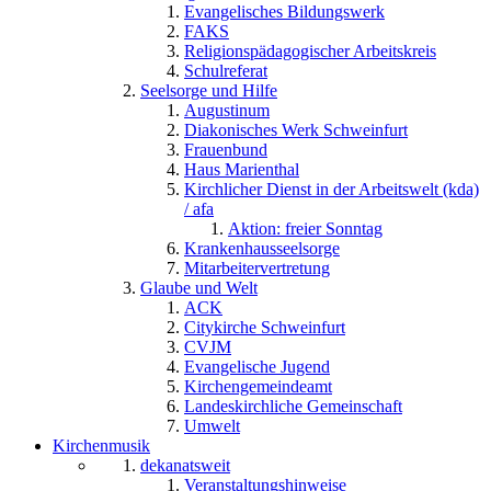
Evangelisches Bildungswerk
FAKS
Religionspädagogischer Arbeitskreis
Schulreferat
Seelsorge und Hilfe
Augustinum
Diakonisches Werk Schweinfurt
Frauenbund
Haus Marienthal
Kirchlicher Dienst in der Arbeitswelt (kda)
/ afa
Aktion: freier Sonntag
Krankenhausseelsorge
Mitarbeitervertretung
Glaube und Welt
ACK
Citykirche Schweinfurt
CVJM
Evangelische Jugend
Kirchengemeindeamt
Landeskirchliche Gemeinschaft
Umwelt
Kirchenmusik
dekanatsweit
Veranstaltungshinweise