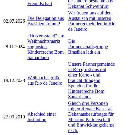
de Janeiro besuchte das
Freundschaft
Dekanat Schweinfurt
Wir freuen uns auf den
Die Delegation aus
Austausch mit unseren
02.07.2026
Brasilien kommt!
Partnergemeinden in Rio
de Janeiro.
"Herzensstand" am
Weihnachtsmarkt
Die
28.11.2024
zugunsten
Partnerschaftsgruppe
Kindercreche Bom
Brasilien lädt ein
Samaritano
Unsere Partnergemeinde
in Rio grüßt uns mit
einer Karte - und
Weihnachtsgrüße
18.12.2023
braucht dringend
aus Rio de Janeiro
Spenden für die
Kindercreche Bom
Samaritano.
Gleich drei Personen
folgen Renate Käser als
Abschied einer
Dekanatsbeauftragte für
27.09.2019
Institution
Mission, Partnerschaft
und Entwicklungsdienst
nach.