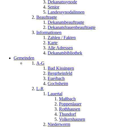
Dekanatssynode
Senior
Landessynodalinnen
Beauftragte
Dekanatsbeauftragte
Dekanatsfrauenbeauftragte
Informationen
Zahlen / Fakten
Karte
Alle Adressen
Dekanatsbibliothek
Gemeinden
A-G
Bad Kissingen
Bergrheinfeld
Euerbach
Gochsheim
L-R
Lauertal
Maßbach
Poppenlauer
Rothhausen
Thundorf
Volkershausen
Niederwerrn