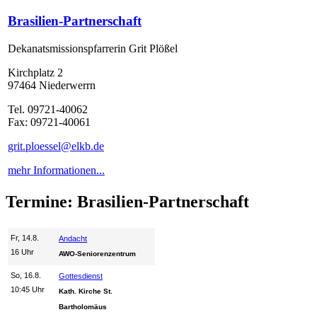
Brasilien-Partnerschaft
Dekanatsmissionspfarrerin Grit Plößel
Kirchplatz 2
97464 Niederwerrn
Tel. 09721-40062
Fax: 09721-40061
grit.ploessel@elkb.de
mehr Informationen...
Termine: Brasilien-Partnerschaft
Fr, 14.8.
Andacht
16 Uhr
AWO-Seniorenzentrum
So, 16.8.
Gottesdienst
10:45 Uhr
Kath. Kirche St.
Bartholomäus