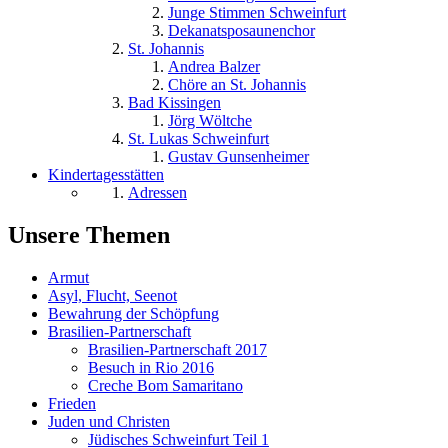
Junge Stimmen Schweinfurt
Dekanatsposaunenchor
St. Johannis
Andrea Balzer
Chöre an St. Johannis
Bad Kissingen
Jörg Wöltche
St. Lukas Schweinfurt
Gustav Gunsenheimer
Kindertagesstätten
Adressen
Unsere Themen
Armut
Asyl, Flucht, Seenot
Bewahrung der Schöpfung
Brasilien-Partnerschaft
Brasilien-Partnerschaft 2017
Besuch in Rio 2016
Creche Bom Samaritano
Frieden
Juden und Christen
Jüdisches Schweinfurt Teil 1