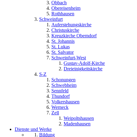
Obbach
Obereisenheim
Rothhausen
Schweinfurt
Auferstehungskirche
Christuskirche
Kreuzkirche Oberndorf
St. Johannis
St. Lukas
St. Salvator
Schweinfurt-West
Gustav-Adolf-Kirche
Dreieinigkeitskirche
S-Z
Schonungen
Schwebheim
Sennfeld
Thundorf
Volkershausen
Werneck
Zell
Weipoltshausen
Madenhausen
Dienste und Werke
Bildung