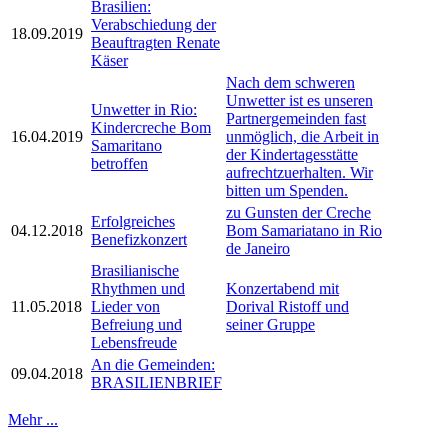
Brasilien:
Verabschiedung der
18.09.2019
Beauftragten Renate
Käser
Nach dem schweren
Unwetter ist es unseren
Unwetter in Rio:
Partnergemeinden fast
Kindercreche Bom
16.04.2019
unmöglich, die Arbeit in
Samaritano
der Kindertagesstätte
betroffen
aufrechtzuerhalten. Wir
bitten um Spenden.
zu Gunsten der Creche
Erfolgreiches
04.12.2018
Bom Samariatano in Rio
Benefizkonzert
de Janeiro
Brasilianische
Rhythmen und
Konzertabend mit
11.05.2018
Lieder von
Dorival Ristoff und
Befreiung und
seiner Gruppe
Lebensfreude
An die Gemeinden:
09.04.2018
BRASILIENBRIEF
Mehr ...