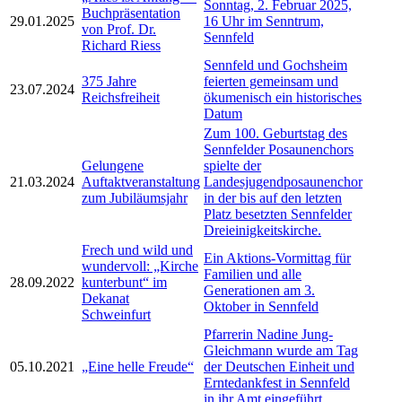
Sonntag, 2. Februar 2025,
Buchpräsentation
29.01.2025
16 Uhr im Senntrum,
von Prof. Dr.
Sennfeld
Richard Riess
Sennfeld und Gochsheim
375 Jahre
feierten gemeinsam und
23.07.2024
Reichsfreiheit
ökumenisch ein historisches
Datum
Zum 100. Geburtstag des
Sennfelder Posaunenchors
Gelungene
spielte der
21.03.2024
Auftaktveranstaltung
Landesjugendposaunenchor
zum Jubiläumsjahr
in der bis auf den letzten
Platz besetzten Sennfelder
Dreieinigkeitskirche.
Frech und wild und
Ein Aktions-Vormittag für
wundervoll: „Kirche
Familien und alle
28.09.2022
kunterbunt“ im
Generationen am 3.
Dekanat
Oktober in Sennfeld
Schweinfurt
Pfarrerin Nadine Jung-
Gleichmann wurde am Tag
05.10.2021
„Eine helle Freude“
der Deutschen Einheit und
Erntedankfest in Sennfeld
in ihr Amt eingeführt