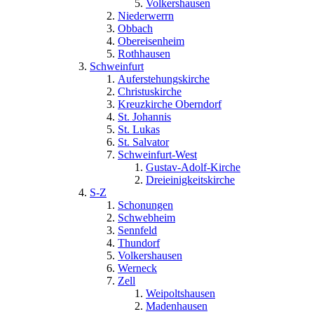
Volkershausen
Niederwerrn
Obbach
Obereisenheim
Rothhausen
Schweinfurt
Auferstehungskirche
Christuskirche
Kreuzkirche Oberndorf
St. Johannis
St. Lukas
St. Salvator
Schweinfurt-West
Gustav-Adolf-Kirche
Dreieinigkeitskirche
S-Z
Schonungen
Schwebheim
Sennfeld
Thundorf
Volkershausen
Werneck
Zell
Weipoltshausen
Madenhausen