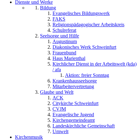
Dienste und Werke
Bildung
Evangelisches Bildungswerk
FAKS
Religionspädagogischer Arbeitskreis
Schulreferat
Seelsorge und Hilfe
Augustinum
Diakonisches Werk Schweinfurt
Frauenbund
Haus Marienthal
Kirchlicher Dienst in der Arbeitswelt (kda)
/ afa
Aktion: freier Sonntag
Krankenhausseelsorge
Mitarbeitervertretung
Glaube und Welt
ACK
Citykirche Schweinfurt
CVJM
Evangelische Jugend
Kirchengemeindeamt
Landeskirchliche Gemeinschaft
Umwelt
Kirchenmusik