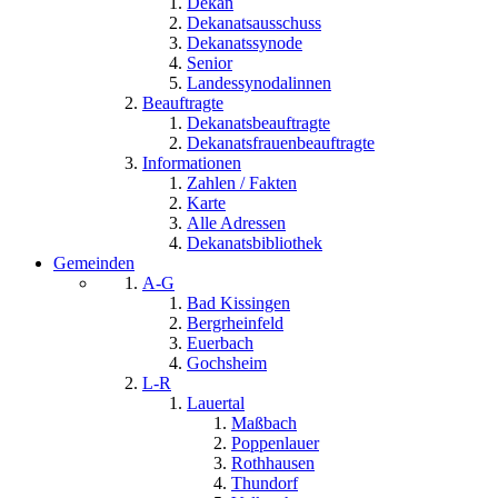
Dekan
Dekanatsausschuss
Dekanatssynode
Senior
Landessynodalinnen
Beauftragte
Dekanatsbeauftragte
Dekanatsfrauenbeauftragte
Informationen
Zahlen / Fakten
Karte
Alle Adressen
Dekanatsbibliothek
Gemeinden
A-G
Bad Kissingen
Bergrheinfeld
Euerbach
Gochsheim
L-R
Lauertal
Maßbach
Poppenlauer
Rothhausen
Thundorf