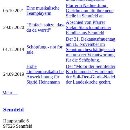
Pfarrerin Nadine Jung-
Eine musikalische
05.10.2021
Gleichmann tritt ihre neue
Teamplayerin
Stelle in Sennfeld an
Abschied von Pfarrer
"Einfach spitze, dass
29.07.2020
Stefan Stauch und seiner
du da warst!"
Familie aus Sennfeld
Der 31. Dekanatsfrauentag
am 16. November im
Schöpfung - not for
01.12.2019
Senntrum beschäftigte sich
sale
mit unserer Verantwortung
für die Schöpfung.
Hohe
Der "Motor der Sennfelder
kirchenmusikalische
Kirchenmusik" wurde mit
24.09.2019
Auszeichnung für
der Soli-Deo-Gloria-Nadel
Sigrid Heinemann
der Landeskirche geehrt.
Mehr ...
Sennfeld
Hauptstraße 6
97526 Sennfeld