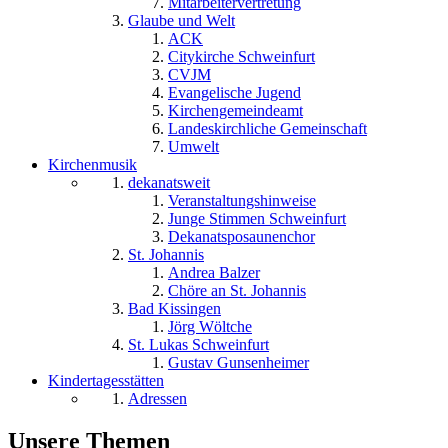
Mitarbeitervertretung
Glaube und Welt
ACK
Citykirche Schweinfurt
CVJM
Evangelische Jugend
Kirchengemeindeamt
Landeskirchliche Gemeinschaft
Umwelt
Kirchenmusik
dekanatsweit
Veranstaltungshinweise
Junge Stimmen Schweinfurt
Dekanatsposaunenchor
St. Johannis
Andrea Balzer
Chöre an St. Johannis
Bad Kissingen
Jörg Wöltche
St. Lukas Schweinfurt
Gustav Gunsenheimer
Kindertagesstätten
Adressen
Unsere Themen