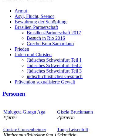
Armut
Asyl, Flucht, Seenot
Bewahrung der Schöpfung
Brasilien-Partnerschaft
Brasilien-Partnerschaft 2017
Besuch in Rio 2016
Creche Bom Samaritano
Frieden
Juden und Christen
Jüdisches Schweinfurt Teil 1
Jüdisches Schweinfurt Teil 2
Jüdisches Schweinfurt Teil 3
jüdisch-christliches Gespräch
Prävention sexualisierte Gewalt
Personen
Mulugeta Giragn Aga
Gisela Bruckmann
Pfarrer
Pfarrerin
Gustav Gunsenheimer
Tanja Leisentritt
Kirchenmusikdirektor (em.)
Sekretärin