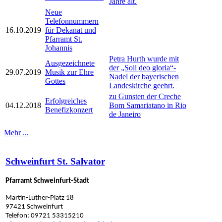
Jahre alt.
Neue
Telefonnummern
16.10.2019
für Dekanat und
Pfarramt St.
Johannis
Petra Hurth wurde mit
Ausgezeichnete
der „Soli deo gloria“-
29.07.2019
Musik zur Ehre
Nadel der bayerischen
Gottes
Landeskirche geehrt.
zu Gunsten der Creche
Erfolgreiches
04.12.2018
Bom Samariatano in Rio
Benefizkonzert
de Janeiro
Mehr ...
Schweinfurt St. Salvator
Pfarramt Schweinfurt-Stadt
Martin-Luther-Platz 18
97421 Schweinfurt
Telefon: 09721 53315210