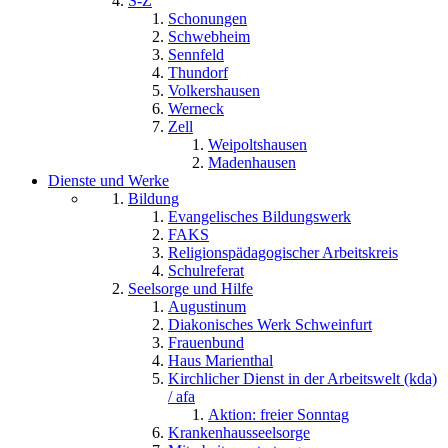
S-Z
Schonungen
Schwebheim
Sennfeld
Thundorf
Volkershausen
Werneck
Zell
Weipoltshausen
Madenhausen
Dienste und Werke
Bildung
Evangelisches Bildungswerk
FAKS
Religionspädagogischer Arbeitskreis
Schulreferat
Seelsorge und Hilfe
Augustinum
Diakonisches Werk Schweinfurt
Frauenbund
Haus Marienthal
Kirchlicher Dienst in der Arbeitswelt (kda)
/ afa
Aktion: freier Sonntag
Krankenhausseelsorge