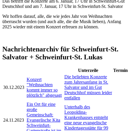
Das betrifft die Konzerte am 6. Januar, 17 Uhr in Schweinfurt-Gut
Deutschhof und am 7. Januar, 17 Uhr in Schweinfurt-St. Salvator
Wir hoffen darauf, alle, die wie jedes Jahr von Weihnachten
überrascht wurden (und auch alle, die die Musik lieben), Anfang
2025 wieder mit einem Konzert erfreuen zu können.
Nachrichtenarchiv für Schweinfurt-St.
Salvator + Schweinfurt-St. Lukas
Unterzeile
Termin
Die beliebten Konzerte
Konzert
zum Jahresanfang in St.
"Weihnachten
30.12.2023
Salvator und im Gut
kommt immer so
Deutschhof müssen leider
plötzlich" abgesagt
entfallen
Ein Ort für eine
Unterhalb des
große
Leopoldina-
Gemeinschaft:
Krankenhauses entsteht
24.11.2023
Evangelische Kita
eine neue evangelische
Schweinfurt-
Kindertagesstätte für 99
Gartenstraße ist im