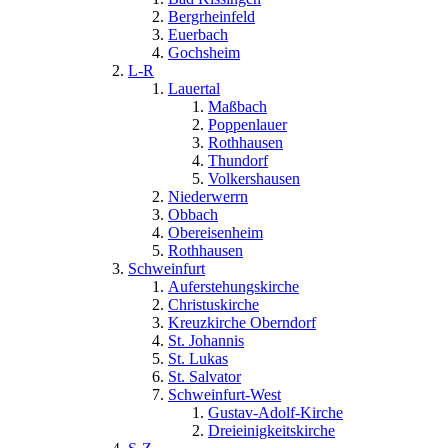
Bergrheinfeld
Euerbach
Gochsheim
L-R
Lauertal
Maßbach
Poppenlauer
Rothhausen
Thundorf
Volkershausen
Niederwerrn
Obbach
Obereisenheim
Rothhausen
Schweinfurt
Auferstehungskirche
Christuskirche
Kreuzkirche Oberndorf
St. Johannis
St. Lukas
St. Salvator
Schweinfurt-West
Gustav-Adolf-Kirche
Dreieinigkeitskirche