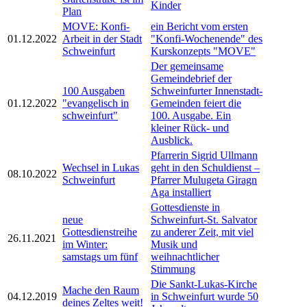
Kinder
Plan
MOVE: Konfi-
ein Bericht vom ersten
01.12.2022
Arbeit in der Stadt
"Konfi-Wochenende" des
Schweinfurt
Kurskonzepts "MOVE"
Der gemeinsame
Gemeindebrief der
100 Ausgaben
Schweinfurter Innenstadt-
01.12.2022
"evangelisch in
Gemeinden feiert die
schweinfurt"
100. Ausgabe. Ein
kleiner Rück- und
Ausblick.
Pfarrerin Sigrid Ullmann
Wechsel in Lukas
geht in den Schuldienst –
08.10.2022
Schweinfurt
Pfarrer Mulugeta Giragn
Aga installiert
Gottesdienste in
neue
Schweinfurt-St. Salvator
Gottesdienstreihe
zu anderer Zeit, mit viel
26.11.2021
im Winter:
Musik und
samstags um fünf
weihnachtlicher
Stimmung
Die Sankt-Lukas-Kirche
Mache den Raum
04.12.2019
in Schweinfurt wurde 50
deines Zeltes weit!