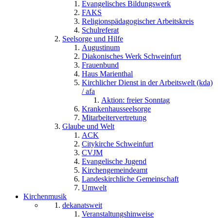
Evangelisches Bildungswerk
FAKS
Religionspädagogischer Arbeitskreis
Schulreferat
Seelsorge und Hilfe
Augustinum
Diakonisches Werk Schweinfurt
Frauenbund
Haus Marienthal
Kirchlicher Dienst in der Arbeitswelt (kda)
/ afa
Aktion: freier Sonntag
Krankenhausseelsorge
Mitarbeitervertretung
Glaube und Welt
ACK
Citykirche Schweinfurt
CVJM
Evangelische Jugend
Kirchengemeindeamt
Landeskirchliche Gemeinschaft
Umwelt
Kirchenmusik
dekanatsweit
Veranstaltungshinweise