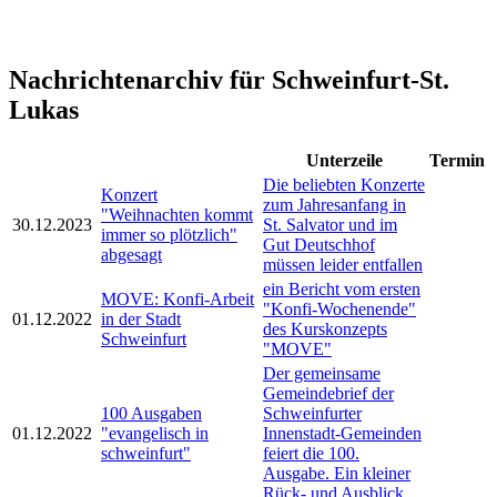
Nachrichtenarchiv für Schweinfurt-St.
Lukas
Unterzeile
Termin
Die beliebten Konzerte
Konzert
zum Jahresanfang in
"Weihnachten kommt
30.12.2023
St. Salvator und im
immer so plötzlich"
Gut Deutschhof
abgesagt
müssen leider entfallen
ein Bericht vom ersten
MOVE: Konfi-Arbeit
"Konfi-Wochenende"
01.12.2022
in der Stadt
des Kurskonzepts
Schweinfurt
"MOVE"
Der gemeinsame
Gemeindebrief der
100 Ausgaben
Schweinfurter
01.12.2022
"evangelisch in
Innenstadt-Gemeinden
schweinfurt"
feiert die 100.
Ausgabe. Ein kleiner
Rück- und Ausblick.