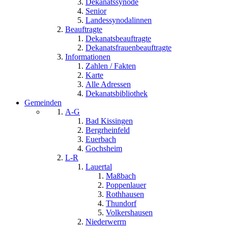
Dekanatssynode
Senior
Landessynodalinnen
Beauftragte
Dekanatsbeauftragte
Dekanatsfrauenbeauftragte
Informationen
Zahlen / Fakten
Karte
Alle Adressen
Dekanatsbibliothek
Gemeinden
A-G
Bad Kissingen
Bergrheinfeld
Euerbach
Gochsheim
L-R
Lauertal
Maßbach
Poppenlauer
Rothhausen
Thundorf
Volkershausen
Niederwerrn