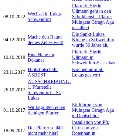
Pfarrerin Sigrid
Ullmann geht in den
Wechsel in Lukas
08.10.2022
Schuldienst – Pfarrer
Schweinfurt
Mulugeta Giragn Aga
installiert
Die Sankt-Lukas-
Mache den Raum
04.12.2019
Kirche in Schweinfurt
deines Zeltes weit!
wurde 50 Jahre alt.
Pfarrerin Sigrid
Eine Neue im
10.10.2018
Ullmann in
Dekanat
Schweinfurt-St. Lukas
Hiobsbotschaft:
Kirchenraum St.
23.11.2017
ASBEST
Lukas gesperrt
AUSSCHREIBUNG:
1. Pfarrstelle
26.10.2017
Schweinfurt­ – St.
Lukas
Einführung von
Wir begrüßen einen
01.10.2017
Mulugeta Giragn Aga
richtigen Pfarrer
in Deutschhof
Installation von Pfr.
Der Pfarrer schläft
Christian von
18.09.2017
nicht mehr hier!
Rotenhan in