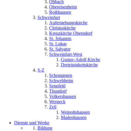
Obbach
Obereisenheim
Rothhausen
Schweinfurt
Auferstehungskirche
Christuskirche
Kreuzkirche Oberndorf
St. Johannis
St. Lukas
St. Salvator
Schweinfurt-West
Gustav-Adolf-Kirche
Dreieinigkeitskirche
S-Z
Schonungen
Schwebheim
Sennfeld
Thundorf
Volkershausen
Werneck
Zell
Weipoltshausen
Madenhausen
Dienste und Werke
Bildung