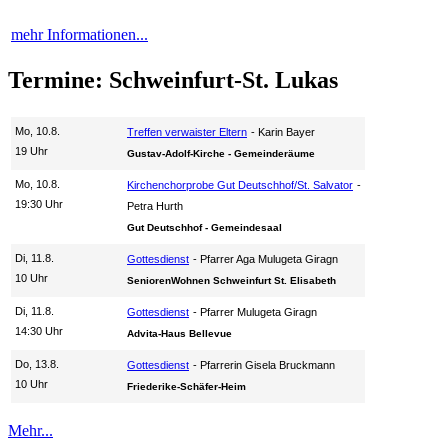
mehr Informationen...
Termine: Schweinfurt-St. Lukas
Mo, 10.8.
Treffen verwaister Eltern
Karin Bayer
19 Uhr
Gustav-Adolf-Kirche - Gemeinderäume
Mo, 10.8.
Kirchenchorprobe Gut Deutschhof/St. Salvator
19:30 Uhr
Petra Hurth
Gut Deutschhof - Gemeindesaal
Di, 11.8.
Gottesdienst
Pfarrer Aga Mulugeta Giragn
10 Uhr
SeniorenWohnen Schweinfurt St. Elisabeth
Di, 11.8.
Gottesdienst
Pfarrer Mulugeta Giragn
14:30 Uhr
Advita-Haus Bellevue
Do, 13.8.
Gottesdienst
Pfarrerin Gisela Bruckmann
10 Uhr
Friederike-Schäfer-Heim
Mehr...