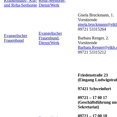
Krankenhaus-, Kur-
Reha-Seelsorge
,
und Reha-Seelsorge
Dienst/Werk
Gisela Bruckmann, 1.
Vorsitzende
gisela.bruckmann@elk
09721 53315264
Evangelischer
Evangelischer
Frauenbund
,
Barbara Renger, 2.
Frauenbund
Dienst/Werk
Vorsitzende
Barbara.Renger@elkb.
09721 53315212
Friedenstraße 23
(Eingang Ludwigstra
97421 Schweinfurt
09721 – 17 00 17
(Geschäftsführung un
Sekretariat)
09721 – 17 00 18