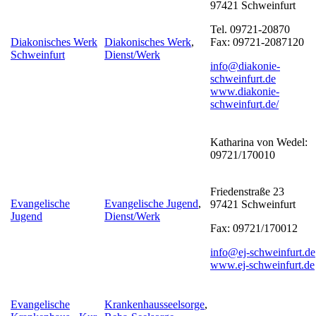
97421 Schweinfurt
Tel. 09721-20870
Diakonisches Werk
Diakonisches Werk
,
Fax: 09721-2087120
Schweinfurt
Dienst/Werk
info@diakonie-
schweinfurt.de
www.diakonie-
schweinfurt.de/
Katharina von Wedel:
09721/170010
Friedenstraße 23
Evangelische
Evangelische Jugend
,
97421 Schweinfurt
Jugend
Dienst/Werk
Fax: 09721/170012
info@ej-schweinfurt.de
www.ej-schweinfurt.de
Evangelische
Krankenhausseelsorge
,