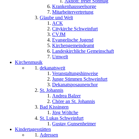
Aktion: freier Sonntag
Krankenhausseelsorge
Mitarbeitervertretung
Glaube und Welt
ACK
Citykirche Schweinfurt
CVJM
Evangelische Jugend
Kirchengemeindeamt
Landeskirchliche Gemeinschaft
Umwelt
Kirchenmusik
dekanatsweit
Veranstaltungshinweise
Junge Stimmen Schweinfurt
Dekanatsposaunenchor
St. Johannis
Andrea Balzer
Chöre an St. Johannis
Bad Kissingen
Jörg Wöltche
St. Lukas Schweinfurt
Gustav Gunsenheimer
Kindertagesstätten
Adressen