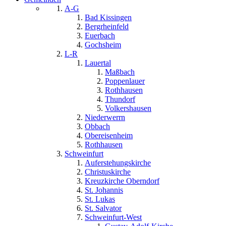
A-G
Bad Kissingen
Bergrheinfeld
Euerbach
Gochsheim
L-R
Lauertal
Maßbach
Poppenlauer
Rothhausen
Thundorf
Volkershausen
Niederwerrn
Obbach
Obereisenheim
Rothhausen
Schweinfurt
Auferstehungskirche
Christuskirche
Kreuzkirche Oberndorf
St. Johannis
St. Lukas
St. Salvator
Schweinfurt-West