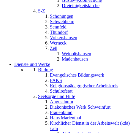
Gustav-Adolf-Kirche
Dreieinigkeitskirche
S-Z
Schonungen
Schwebheim
Sennfeld
Thundorf
Volkershausen
Werneck
Zell
Weipoltshausen
Madenhausen
Dienste und Werke
Bildung
Evangelisches Bildungswerk
FAKS
Religionspädagogischer Arbeitskreis
Schulreferat
Seelsorge und Hilfe
Augustinum
Diakonisches Werk Schweinfurt
Frauenbund
Haus Marienthal
Kirchlicher Dienst in der Arbeitswelt (kda)
/ afa