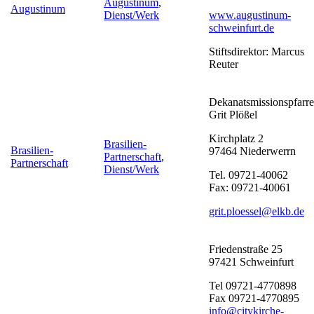
Augustinum
,
Augustinum
Dienst/Werk
www.augustinum-
schweinfurt.de
Stiftsdirektor: Marcus
Reuter
Dekanatsmissionspfarre
Grit Plößel
Kirchplatz 2
Brasilien-
Brasilien-
97464 Niederwerrn
Partnerschaft
,
Partnerschaft
Dienst/Werk
Tel. 09721-40062
Fax: 09721-40061
grit.ploessel@elkb.de
Friedenstraße 25
97421 Schweinfurt
Tel 09721-4770898
Fax 09721-4770895
info@citykirche-