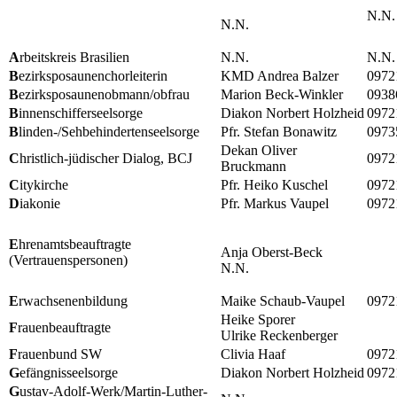
N.N.
N.N.
A
rbeitskreis Brasilien
N.N.
N.N.
B
ezirksposaunenchorleiterin
KMD Andrea Balzer
0972
B
ezirksposaunenobmann/obfrau
Marion Beck-Winkler
0938
B
innenschifferseelsorge
Diakon Norbert Holzheid
0972
B
linden-/Sehbehindertenseelsorge
Pfr. Stefan Bonawitz
0973
Dekan Oliver
C
hristlich-jüdischer Dialog, BCJ
0972
Bruckmann
C
itykirche
Pfr. Heiko Kuschel
0972
D
iakonie
Pfr. Markus Vaupel
0972
E
hrenamtsbeauftragte
Anja Oberst-Beck
(Vertrauenspersonen)
N.N.
E
rwachsenenbildung
Maike Schaub-Vaupel
0972
Heike Sporer
F
rauenbeauftragte
Ulrike Reckenberger
F
rauenbund SW
Clivia Haaf
0972
G
efängnisseelsorge
Diakon Norbert Holzheid
0972
G
ustav-Adolf-Werk/Martin-Luther-