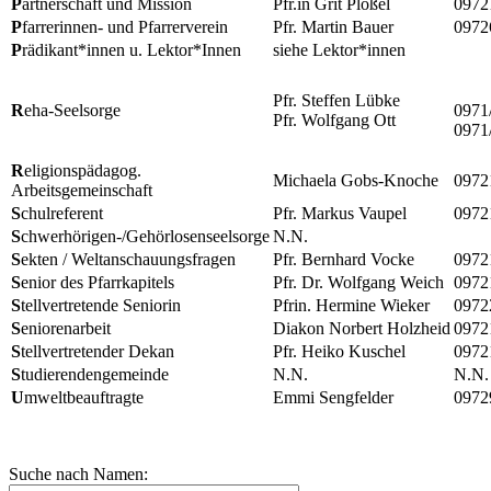
P
artnerschaft und Mission
Pfr.in Grit Plößel
0972
P
farrerinnen- und Pfarrerverein
Pfr. Martin Bauer
0972
P
rädikant*innen u. Lektor*Innen
siehe Lektor*innen
Pfr. Steffen Lübke
R
eha-Seelsorge
0971
Pfr. Wolfgang Ott
0971
R
eligionspädagog.
Michaela Gobs-Knoche
0972
Arbeitsgemeinschaft
S
chulreferent
Pfr. Markus Vaupel
0972
S
chwerhörigen-/Gehörlosenseelsorge
N.N.
S
ekten / Weltanschauungsfragen
Pfr. Bernhard Vocke
0972
S
enior des Pfarrkapitels
Pfr. Dr. Wolfgang Weich
0972
S
tellvertretende Seniorin
Pfrin. Hermine Wieker
0972
S
eniorenarbeit
Diakon Norbert Holzheid
0972
S
tellvertretender Dekan
Pfr. Heiko Kuschel
0972
S
tudierendengemeinde
N.N.
N.N.
U
mweltbeauftragte
Emmi Sengfelder
0972
Suche nach Namen: