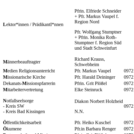
Pfrin. Elfriede Schneider
+ Pfr. Markus Vaupel f.
Region Nord
L
ektor*innen / PrädikantI*nnen
Pfr. Wolfgang Stumptner
+ Pfrin. Monika Roth-
Stumptner f. Region Süd
und Stadt Schweinfurt
Richard Krauss,
M
ännerbeauftragter
Schwebheim
M
edien Religionsunterricht
Pfr. Markus Vaupel
0972
M
issionarische Kirche
Pfr. Harald Deininger
0972
Dekanats
-M
issionspfarrerin
Pfrin. Grit Plößel
0972
M
itarbeitervertretung
Elke Steinruck
0972
N
otfallseelsorge
Diakon Norbert Holzheid
- Kreis SW
0972
- Kreis Bad Kissingen
N.N.
Ö
ffentlichkeitsarbeit
Pfr. Heiko Kuschel
0972
Ö
kumene
Pfr.in Barbara Renger
0972