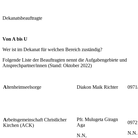
Dekanatsbeauftragte
Von A bis U
Wer ist im Dekanat für welchen Bereich zuständig?
Folgende Liste der Beauftragten nennt die Aufgabengebiete und
Ansprechpartner/innen (Stand: Oktober 2022)
A
ltenheimseelsorge
Diakon Maik Richter
0971
Pfr. Mulugeta Giragn
A
rbeitsgemeinschaft Christlicher
0972
Aga
Kirchen (ACK)
N.N.
N.N,