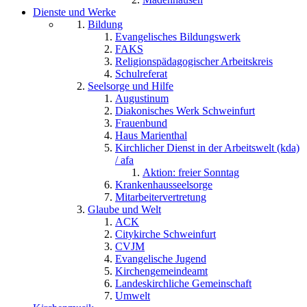
Dienste und Werke
Bildung
Evangelisches Bildungswerk
FAKS
Religionspädagogischer Arbeitskreis
Schulreferat
Seelsorge und Hilfe
Augustinum
Diakonisches Werk Schweinfurt
Frauenbund
Haus Marienthal
Kirchlicher Dienst in der Arbeitswelt (kda)
/ afa
Aktion: freier Sonntag
Krankenhausseelsorge
Mitarbeitervertretung
Glaube und Welt
ACK
Citykirche Schweinfurt
CVJM
Evangelische Jugend
Kirchengemeindeamt
Landeskirchliche Gemeinschaft
Umwelt