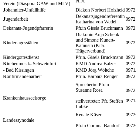
N.N.
Verein (Diaspora GAW und MLV)
J
ohanniter-Unfallhilfe
Diakon Norbert Holzheid
0972
Dekanatsjugendreferentin
J
ugendarbeit
0972
Katharina von Wedel
Dekanats
-J
ugendpfarrerin
Pfr.in Gisela Bruckmann
0972
Diakonin Anja Schenk
und Simone Kunert-
K
indertagesstätten
0972
Kamusin (Kita-
Trägerverbund)
K
indergottesdienst
Pfrin. Gisela Bruckmann
0972
K
irchenmusik- Schweinfurt
KMD Andrea Balzer
0972
- Bad Kissingen
KMD Jörg Wöltche
0971
K
onfirmandenarbeit
Pfrin. Barbara Renger
0972
Sprecherin: Pfr.in
Susanne Rosa
0972
K
rankenhausseelsorge
0971
stellvertreter: Pfr. Steffen
Lübke
Renate Käser
0972
L
andessynodale
Pfr.in Corinna Bandorf
0972