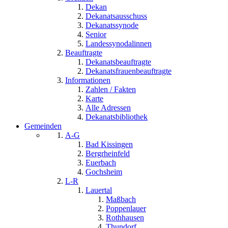
Dekan
Dekanatsausschuss
Dekanatssynode
Senior
Landessynodalinnen
Beauftragte
Dekanatsbeauftragte
Dekanatsfrauenbeauftragte
Informationen
Zahlen / Fakten
Karte
Alle Adressen
Dekanatsbibliothek
Gemeinden
A-G
Bad Kissingen
Bergrheinfeld
Euerbach
Gochsheim
L-R
Lauertal
Maßbach
Poppenlauer
Rothhausen
Thundorf