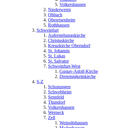
Volkershausen
Niederwerrn
Obbach
Obereisenheim
Rothhausen
Schweinfurt
Auferstehungskirche
Christuskirche
Kreuzkirche Oberndorf
St. Johannis
St. Lukas
St. Salvator
Schweinfurt-West
Gustav-Adolf-Kirche
Dreieinigkeitskirche
S-Z
Schonungen
Schwebheim
Sennfeld
Thundorf
Volkershausen
Werneck
Zell
Weipoltshausen
Madenhausen