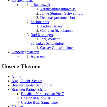
Kirchenmusik
dekanatsweit
Veranstaltungshinweise
Junge Stimmen Schweinfurt
Dekanatsposaunenchor
St. Johannis
Andrea Balzer
Chöre an St. Johannis
Bad Kissingen
Jörg Wöltche
St. Lukas Schweinfurt
Gustav Gunsenheimer
Kindertagesstätten
Adressen
Unsere Themen
Armut
Asyl, Flucht, Seenot
Bewahrung der Schöpfung
Brasilien-Partnerschaft
Brasilien-Partnerschaft 2017
Besuch in Rio 2016
Creche Bom Samaritano
Frieden