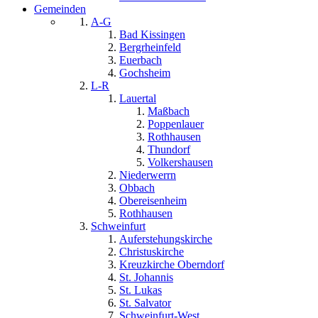
Gemeinden
A-G
Bad Kissingen
Bergrheinfeld
Euerbach
Gochsheim
L-R
Lauertal
Maßbach
Poppenlauer
Rothhausen
Thundorf
Volkershausen
Niederwerrn
Obbach
Obereisenheim
Rothhausen
Schweinfurt
Auferstehungskirche
Christuskirche
Kreuzkirche Oberndorf
St. Johannis
St. Lukas
St. Salvator
Schweinfurt-West