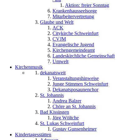
Aktion: freier Sonntag
Krankenhausseelsorge
Mitarbeitervertretung
Glaube und Welt
ACK
Citykirche Schweinfurt
CVJM
Evangelische Jugend
Kirchengemeindeamt
Landeskirchliche Gemeinschaft
Umwelt
Kirchenmusik
dekanatsweit
Veranstaltungshinweise
Junge Stimmen Schweinfurt
Dekanatsposaunenchor
St. Johannis
Andrea Balzer
Chöre an St. Johannis
Bad Kissingen
Jörg Wöltche
St. Lukas Schweinfurt
Gustav Gunsenheimer
Kindertagesstätten