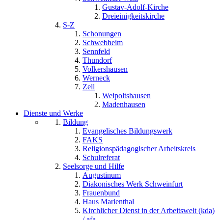
Gustav-Adolf-Kirche
Dreieinigkeitskirche
S-Z
Schonungen
Schwebheim
Sennfeld
Thundorf
Volkershausen
Werneck
Zell
Weipoltshausen
Madenhausen
Dienste und Werke
Bildung
Evangelisches Bildungswerk
FAKS
Religionspädagogischer Arbeitskreis
Schulreferat
Seelsorge und Hilfe
Augustinum
Diakonisches Werk Schweinfurt
Frauenbund
Haus Marienthal
Kirchlicher Dienst in der Arbeitswelt (kda)
/ afa