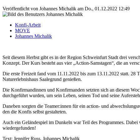
Veröffentlicht von
Johannes Michalik
am
Do., 01.12.2022 12:49
Konfi-Arbeit
MOVE
Johannes Michalik
Seit diesem Herbst gibt es in der Region Schweinfurt Stadt drei ver
Konzept. Der Kurs besteht aus vier „Action-Samstagen“, die an vers
Die erste Freizeit fand vom 11.11.2022 bis zum 13.11.2022 statt. 
Naturerlebnishaus Saalegrund genießen.
Die Konfirmandinnen und Konfirmanden setzten sich an diesem Woche
durchgeführt wurden, um sein Leben, seinen Tod und seine Auferste
Daneben sorgten die Teamer:innen für ein action- und abwechslungs
den die Konfis selbst gestalteten.
Auch ein Geländespiel im Dunkeln war Teil des Programmes. Dabei wu
wiedergefunden!
Text: Jennifer Russ, Johannes Michalik