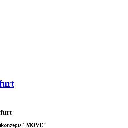
furt
furt
urskonzepts "MOVE"