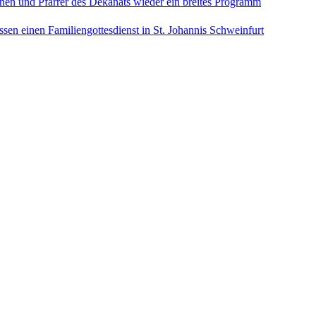
nen und Pfarrer des Dekanats wieder ein breites Programm
sen einen Familiengottesdienst in St. Johannis Schweinfurt