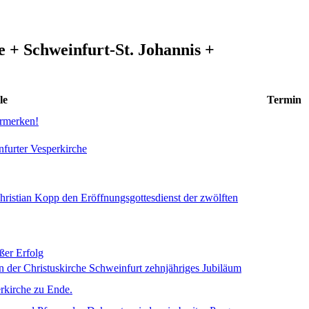
 + Schweinfurt-St. Johannis +
le
Termin
ormerken!
nfurter Vesperkirche
hristian Kopp den Eröffnungsgottesdienst der zwölften
ßer Erfolg
in der Christuskirche Schweinfurt zehnjähriges Jubiläum
erkirche zu Ende.