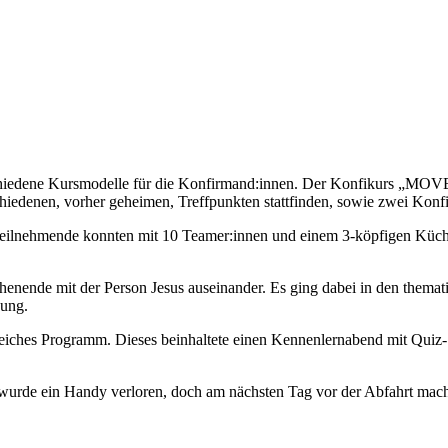
schiedene Kursmodelle für die Konfirmand:innen. Der Konfikurs „MOVE“
chiedenen, vorher geheimen, Treffpunkten stattfinden, sowie zwei Kon
28 Teilnehmende konnten mit 10 Teamer:innen und einem 3-köpfigen Kü
nende mit der Person Jesus auseinander. Es ging dabei in den themati
hung.
reiches Programm. Dieses beinhaltete einen Kennenlernabend mit Qui
rde ein Handy verloren, doch am nächsten Tag vor der Abfahrt machten