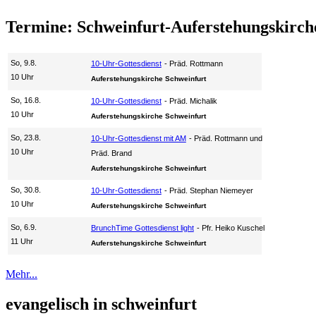
Termine: Schweinfurt-Auferstehungskirch
So, 9.8.
10-Uhr-Gottesdienst
Präd. Rottmann
10 Uhr
Auferstehungskirche Schweinfurt
So, 16.8.
10-Uhr-Gottesdienst
Präd. Michalik
10 Uhr
Auferstehungskirche Schweinfurt
So, 23.8.
10-Uhr-Gottesdienst mit AM
Präd. Rottmann und
10 Uhr
Präd. Brand
Auferstehungskirche Schweinfurt
So, 30.8.
10-Uhr-Gottesdienst
Präd. Stephan Niemeyer
10 Uhr
Auferstehungskirche Schweinfurt
So, 6.9.
BrunchTime Gottesdienst light
Pfr. Heiko Kuschel
11 Uhr
Auferstehungskirche Schweinfurt
Mehr...
evangelisch in schweinfurt