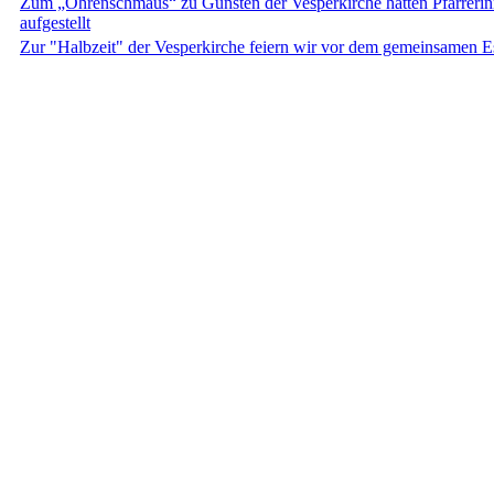
Zum „Ohrenschmaus“ zu Gunsten der Vesperkirche hatten Pfarrerin
aufgestellt
Zur "Halbzeit" der Vesperkirche feiern wir vor dem gemeinsamen Es