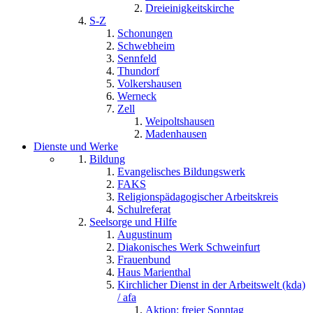
Dreieinigkeitskirche
S-Z
Schonungen
Schwebheim
Sennfeld
Thundorf
Volkershausen
Werneck
Zell
Weipoltshausen
Madenhausen
Dienste und Werke
Bildung
Evangelisches Bildungswerk
FAKS
Religionspädagogischer Arbeitskreis
Schulreferat
Seelsorge und Hilfe
Augustinum
Diakonisches Werk Schweinfurt
Frauenbund
Haus Marienthal
Kirchlicher Dienst in der Arbeitswelt (kda)
/ afa
Aktion: freier Sonntag