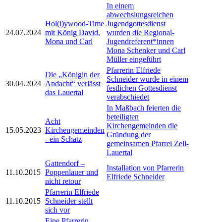
In einem
abwechslungsreichen
Hol(l)ywood-Time
Jugendgottesdienst
24.07.2024
mit König David,
wurden die Regional-
Mona und Carl
Jugendreferent*innen
Mona Schenker und Carl
Müller eingeführt
Pfarrerin Elfriede
Die „Königin der
Schneider wurde in einem
30.04.2024
Andacht“ verlässt
festlichen Gottesdienst
das Lauertal
verabschiedet
In Maßbach feierten die
beteiligten
Acht
Kirchengemeinden die
15.05.2023
Kirchengemeinden
Gründung der
- ein Schatz
gemeinsamen Pfarrei Zell-
Lauertal
Gattendorf –
Installation von Pfarrerin
11.10.2015
Poppenlauer und
Elfriede Schneider
nicht retour
Pfarrerin Elfriede
11.10.2015
Schneider stellt
sich vor
Eine Pfarrerin