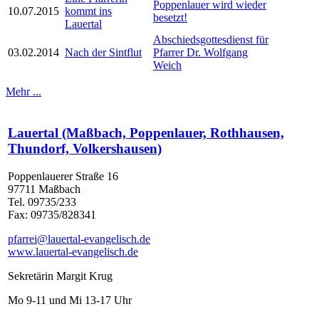
Poppenlauer wird wieder
10.07.2015
kommt ins
besetzt!
Lauertal
Abschiedsgottesdienst für
03.02.2014
Nach der Sintflut
Pfarrer Dr. Wolfgang
Weich
Mehr ...
Lauertal (Maßbach, Poppenlauer, Rothhausen,
Thundorf, Volkershausen)
Poppenlauerer Straße 16
97711 Maßbach
Tel. 09735/233
Fax: 09735/828341
pfarrei@lauertal-evangelisch.de
www.lauertal-evangelisch.de
Sekretärin Margit Krug
Mo 9-11 und Mi 13-17 Uhr