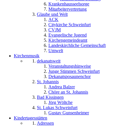
Krankenhausseelsorge
Mitarbeitervertretung
Glaube und Welt
ACK
Citykirche Schweinfurt
CVJM
Evangelische Jugend
Kirchengemeindeamt
Landeskirchliche Gemeinschaft
Umwelt
Kirchenmusik
dekanatsweit
Veranstaltungshinweise
Junge Stimmen Schweinfurt
Dekanatsposaunenchor
St. Johannis
Andrea Balzer
Chöre an St. Johannis
Bad Kissingen
Jörg Wöltche
St. Lukas Schweinfurt
Gustav Gunsenheimer
Kindertagesstätten
Adressen