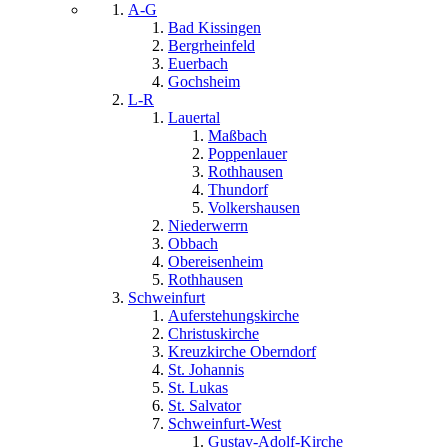
A-G
Bad Kissingen
Bergrheinfeld
Euerbach
Gochsheim
L-R
Lauertal
Maßbach
Poppenlauer
Rothhausen
Thundorf
Volkershausen
Niederwerrn
Obbach
Obereisenheim
Rothhausen
Schweinfurt
Auferstehungskirche
Christuskirche
Kreuzkirche Oberndorf
St. Johannis
St. Lukas
St. Salvator
Schweinfurt-West
Gustav-Adolf-Kirche