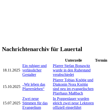
Nachrichtenarchiv für Lauertal
Unterzeile
Termin
Ein ruhiger und
Pfarrer Stefan Bonawitz
18.11.2025
verlässlicher
wurde in den Ruhestand
Gestalter
verabschiedet
Pfarrer Tobias Knötig und
„Wir leben das
Diakonin Nora Knötig
15.10.2025
Pfarrersleben“
sind neu im evangelischen
Pfarrhaus Maßbach
Zwei neue
In Poppenlauer wurden
15.07.2025
Stimmen für das
gleich zwei neue Lektoren
Evangelium
offiziell eingeführt