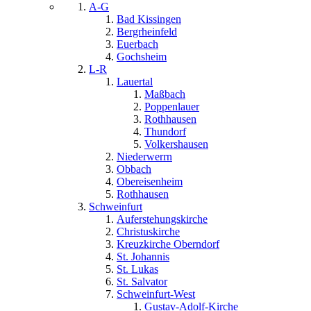
A-G
Bad Kissingen
Bergrheinfeld
Euerbach
Gochsheim
L-R
Lauertal
Maßbach
Poppenlauer
Rothhausen
Thundorf
Volkershausen
Niederwerrn
Obbach
Obereisenheim
Rothhausen
Schweinfurt
Auferstehungskirche
Christuskirche
Kreuzkirche Oberndorf
St. Johannis
St. Lukas
St. Salvator
Schweinfurt-West
Gustav-Adolf-Kirche