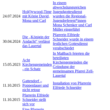
In einem
abwechslungsreichen
Hol(l)ywood-Time
Jugendgottesdienst
24.07.2024
mit König David,
wurden die Regional-
Mona und Carl
Jugendreferent*innen
Mona Schenker und Carl
Müller eingeführt
Pfarrerin Elfriede
Die „Königin der
Schneider wurde in einem
30.04.2024
Andacht“ verlässt
festlichen Gottesdienst
das Lauertal
verabschiedet
In Maßbach feierten die
beteiligten
Acht
Kirchengemeinden die
15.05.2023
Kirchengemeinden
Gründung der
- ein Schatz
gemeinsamen Pfarrei Zell-
Lauertal
Gattendorf –
Installation von Pfarrerin
11.10.2015
Poppenlauer und
Elfriede Schneider
nicht retour
Pfarrerin Elfriede
11.10.2015
Schneider stellt
sich vor
Eine Pfarrerin