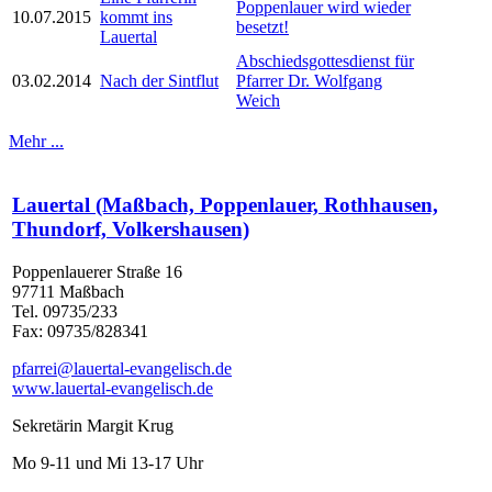
Poppenlauer wird wieder
10.07.2015
kommt ins
besetzt!
Lauertal
Abschiedsgottesdienst für
03.02.2014
Nach der Sintflut
Pfarrer Dr. Wolfgang
Weich
Mehr ...
Lauertal (Maßbach, Poppenlauer, Rothhausen,
Thundorf, Volkershausen)
Poppenlauerer Straße 16
97711 Maßbach
Tel. 09735/233
Fax: 09735/828341
pfarrei@lauertal-evangelisch.de
www.lauertal-evangelisch.de
Sekretärin Margit Krug
Mo 9-11 und Mi 13-17 Uhr