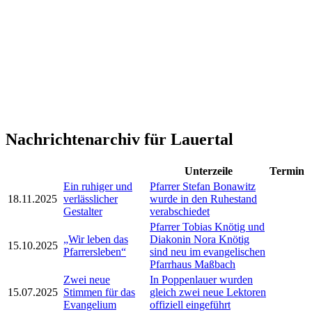
Nachrichtenarchiv für Lauertal
Unterzeile
Termin
Ein ruhiger und
Pfarrer Stefan Bonawitz
18.11.2025
verlässlicher
wurde in den Ruhestand
Gestalter
verabschiedet
Pfarrer Tobias Knötig und
„Wir leben das
Diakonin Nora Knötig
15.10.2025
Pfarrersleben“
sind neu im evangelischen
Pfarrhaus Maßbach
Zwei neue
In Poppenlauer wurden
15.07.2025
Stimmen für das
gleich zwei neue Lektoren
Evangelium
offiziell eingeführt