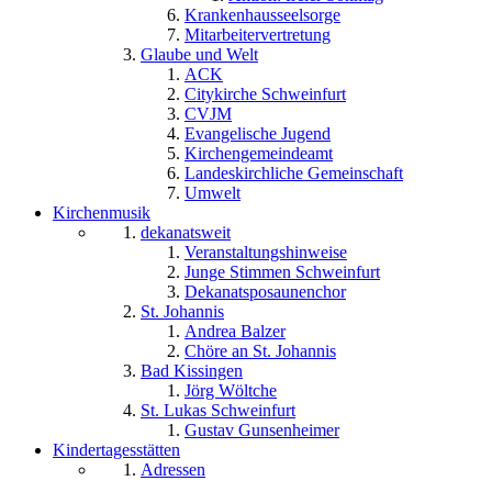
Krankenhausseelsorge
Mitarbeitervertretung
Glaube und Welt
ACK
Citykirche Schweinfurt
CVJM
Evangelische Jugend
Kirchengemeindeamt
Landeskirchliche Gemeinschaft
Umwelt
Kirchenmusik
dekanatsweit
Veranstaltungshinweise
Junge Stimmen Schweinfurt
Dekanatsposaunenchor
St. Johannis
Andrea Balzer
Chöre an St. Johannis
Bad Kissingen
Jörg Wöltche
St. Lukas Schweinfurt
Gustav Gunsenheimer
Kindertagesstätten
Adressen