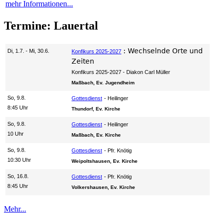
mehr Informationen...
Termine: Lauertal
:
Wechselnde Orte und
Di, 1.7. - Mi, 30.6.
Konfikurs 2025-2027
Zeiten
Konfikurs 2025-2027
Diakon Carl Müller
Maßbach, Ev. Jugendheim
So, 9.8.
Gottesdienst
Heilinger
8:45 Uhr
Thundorf, Ev. Kirche
So, 9.8.
Gottesdienst
Heilinger
10 Uhr
Maßbach, Ev. Kirche
So, 9.8.
Gottesdienst
Pfr. Knötig
10:30 Uhr
Weipoltshausen, Ev. Kirche
So, 16.8.
Gottesdienst
Pfr. Knötig
8:45 Uhr
Volkershausen, Ev. Kirche
Mehr...