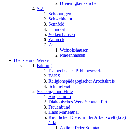
Dreieinigkeitskirche
S-Z
Schonungen
Schwebheim
Sennfeld
Thundorf
Volkershausen
Werneck
Zell
Weipoltshausen
Madenhausen
Dienste und Werke
Bildung
Evangelisches Bildungswerk
FAKS
Religionspädagogischer Arbeitskreis
Schulreferat
Seelsorge und Hilfe
Augustinum
Diakonisches Werk Schweinfurt
Frauenbund
Haus Marienthal
Kirchlicher Dienst in der Arbeitswelt (kda)
/ afa
Aktion: freier Sonntag