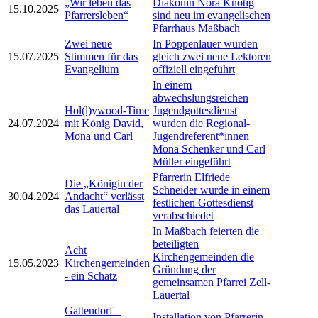
„Wir leben das
Diakonin Nora Knötig
15.10.2025
Pfarrersleben“
sind neu im evangelischen
Pfarrhaus Maßbach
Zwei neue
In Poppenlauer wurden
15.07.2025
Stimmen für das
gleich zwei neue Lektoren
Evangelium
offiziell eingeführt
In einem
abwechslungsreichen
Hol(l)ywood-Time
Jugendgottesdienst
24.07.2024
mit König David,
wurden die Regional-
Mona und Carl
Jugendreferent*innen
Mona Schenker und Carl
Müller eingeführt
Pfarrerin Elfriede
Die „Königin der
Schneider wurde in einem
30.04.2024
Andacht“ verlässt
festlichen Gottesdienst
das Lauertal
verabschiedet
In Maßbach feierten die
beteiligten
Acht
Kirchengemeinden die
15.05.2023
Kirchengemeinden
Gründung der
- ein Schatz
gemeinsamen Pfarrei Zell-
Lauertal
Gattendorf –
Installation von Pfarrerin