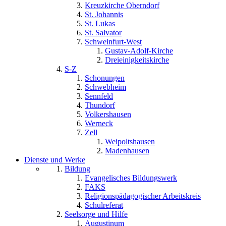
Kreuzkirche Oberndorf
St. Johannis
St. Lukas
St. Salvator
Schweinfurt-West
Gustav-Adolf-Kirche
Dreieinigkeitskirche
S-Z
Schonungen
Schwebheim
Sennfeld
Thundorf
Volkershausen
Werneck
Zell
Weipoltshausen
Madenhausen
Dienste und Werke
Bildung
Evangelisches Bildungswerk
FAKS
Religionspädagogischer Arbeitskreis
Schulreferat
Seelsorge und Hilfe
Augustinum