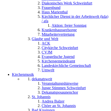
Diakonisches Werk Schweinfurt
Frauenbund
Haus Marienthal
Kirchlicher Dienst in der Arbeitswelt (kda)
/ afa
Aktion: freier Sonntag
Krankenhausseelsorge
Mitarbeitervertretung
Glaube und Welt
ACK
Citykirche Schweinfurt
CVJM
Evangelische Jugend
Kirchengemeindeamt
Landeskirchliche Gemeinschaft
Umwelt
Kirchenmusik
dekanatsweit
Veranstaltungshinweise
Junge Stimmen Schweinfurt
Dekanatsposaunenchor
St. Johannis
Andrea Balzer
Chöre an St. Johannis
Bad Kissingen