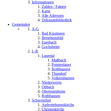
Informationen
Zahlen / Fakten
Karte
Alle Adressen
Dekanatsbibliothek
Gemeinden
A-G
Bad Kissingen
Bergrheinfeld
Euerbach
Gochsheim
L-R
Lauertal
Maßbach
Poppenlauer
Rothhausen
Thundorf
Volkershausen
Niederwerrn
Obbach
Obereisenheim
Rothhausen
Schweinfurt
Auferstehungskirche
Christuskirche