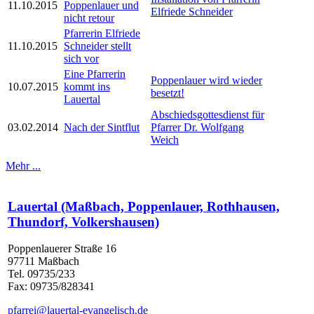
11.10.2015
Poppenlauer und
Elfriede Schneider
nicht retour
Pfarrerin Elfriede
11.10.2015
Schneider stellt
sich vor
Eine Pfarrerin
Poppenlauer wird wieder
10.07.2015
kommt ins
besetzt!
Lauertal
Abschiedsgottesdienst für
03.02.2014
Nach der Sintflut
Pfarrer Dr. Wolfgang
Weich
Mehr ...
Lauertal (Maßbach, Poppenlauer, Rothhausen,
Thundorf, Volkershausen)
Poppenlauerer Straße 16
97711 Maßbach
Tel. 09735/233
Fax: 09735/828341
pfarrei@lauertal-evangelisch.de