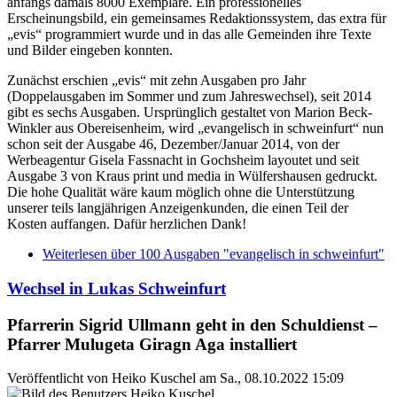
anfangs damals 8000 Exemplare. Ein professionelles
Erscheinungsbild, ein gemeinsames Redaktionssystem, das extra für
„evis“ programmiert wurde und in das alle Gemeinden ihre Texte
und Bilder eingeben konnten.
Zunächst erschien „evis“ mit zehn Ausgaben pro Jahr
(Doppelausgaben im Sommer und zum Jahreswechsel), seit 2014
gibt es sechs Ausgaben. Ursprünglich gestaltet von Marion Beck-
Winkler aus Obereisenheim, wird „evangelisch in schweinfurt“ nun
schon seit der Ausgabe 46, Dezember/Januar 2014, von der
Werbeagentur Gisela Fassnacht in Gochsheim layoutet und seit
Ausgabe 3 von Kraus print und media in Wülfershausen gedruckt.
Die hohe Qualität wäre kaum möglich ohne die Unterstützung
unserer teils langjährigen Anzeigenkunden, die einen Teil der
Kosten auffangen. Dafür herzlichen Dank!
Weiterlesen
über 100 Ausgaben "evangelisch in schweinfurt"
Wechsel in Lukas Schweinfurt
Pfarrerin Sigrid Ullmann geht in den Schuldienst –
Pfarrer Mulugeta Giragn Aga installiert
Veröffentlicht von
Heiko Kuschel
am
Sa., 08.10.2022 15:09