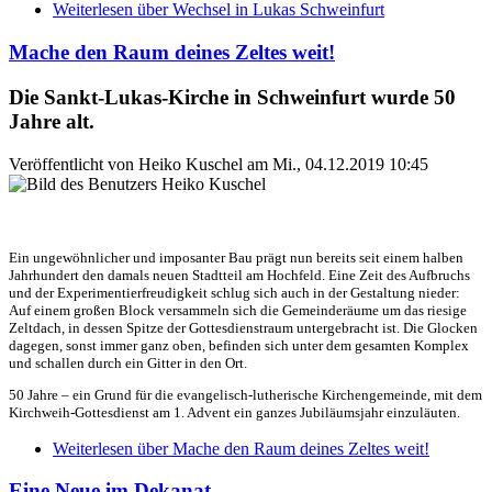
Weiterlesen
über Wechsel in Lukas Schweinfurt
Mache den Raum deines Zeltes weit!
Die Sankt-Lukas-Kirche in Schweinfurt wurde 50
Jahre alt.
Veröffentlicht von
Heiko Kuschel
am
Mi., 04.12.2019 10:45
Ein ungewöhnlicher und imposanter Bau prägt nun bereits seit einem halben
Jahrhundert den damals neuen Stadtteil am Hochfeld. Eine Zeit des Aufbruchs
und der Experimentierfreudigkeit schlug sich auch in der Gestaltung nieder:
Auf einem großen Block versammeln sich die Gemeinderäume um das riesige
Zeltdach, in dessen Spitze der Gottesdienstraum untergebracht ist. Die Glocken
dagegen, sonst immer ganz oben, befinden sich unter dem gesamten Komplex
und schallen durch ein Gitter in den Ort.
50 Jahre – ein Grund für die evangelisch-lutherische Kirchengemeinde, mit dem
Kirchweih-Gottesdienst am 1. Advent ein ganzes Jubiläumsjahr einzuläuten.
Weiterlesen
über Mache den Raum deines Zeltes weit!
Eine Neue im Dekanat