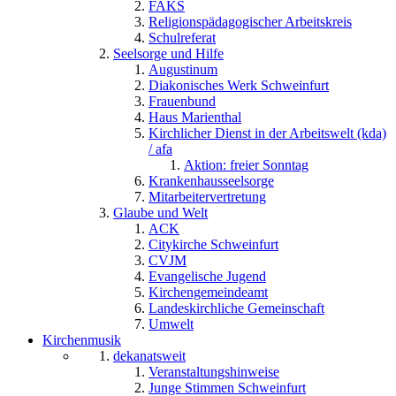
FAKS
Religionspädagogischer Arbeitskreis
Schulreferat
Seelsorge und Hilfe
Augustinum
Diakonisches Werk Schweinfurt
Frauenbund
Haus Marienthal
Kirchlicher Dienst in der Arbeitswelt (kda)
/ afa
Aktion: freier Sonntag
Krankenhausseelsorge
Mitarbeitervertretung
Glaube und Welt
ACK
Citykirche Schweinfurt
CVJM
Evangelische Jugend
Kirchengemeindeamt
Landeskirchliche Gemeinschaft
Umwelt
Kirchenmusik
dekanatsweit
Veranstaltungshinweise
Junge Stimmen Schweinfurt