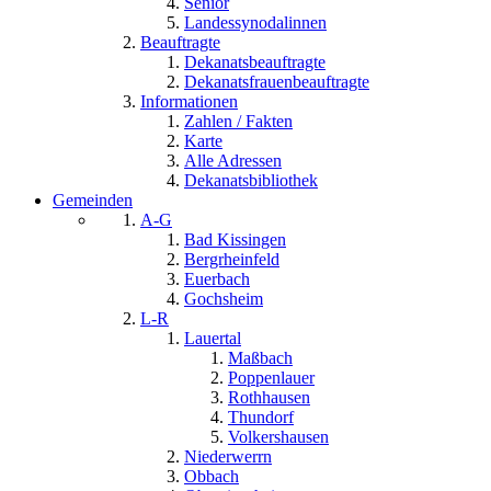
Senior
Landessynodalinnen
Beauftragte
Dekanatsbeauftragte
Dekanatsfrauenbeauftragte
Informationen
Zahlen / Fakten
Karte
Alle Adressen
Dekanatsbibliothek
Gemeinden
A-G
Bad Kissingen
Bergrheinfeld
Euerbach
Gochsheim
L-R
Lauertal
Maßbach
Poppenlauer
Rothhausen
Thundorf
Volkershausen
Niederwerrn
Obbach