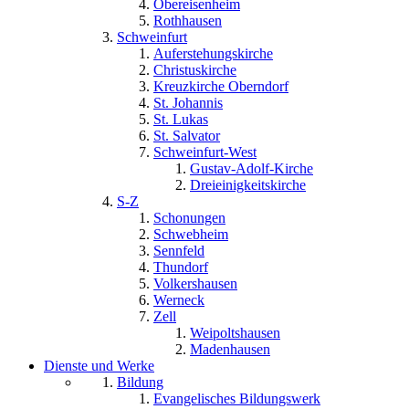
Obereisenheim
Rothhausen
Schweinfurt
Auferstehungskirche
Christuskirche
Kreuzkirche Oberndorf
St. Johannis
St. Lukas
St. Salvator
Schweinfurt-West
Gustav-Adolf-Kirche
Dreieinigkeitskirche
S-Z
Schonungen
Schwebheim
Sennfeld
Thundorf
Volkershausen
Werneck
Zell
Weipoltshausen
Madenhausen
Dienste und Werke
Bildung
Evangelisches Bildungswerk