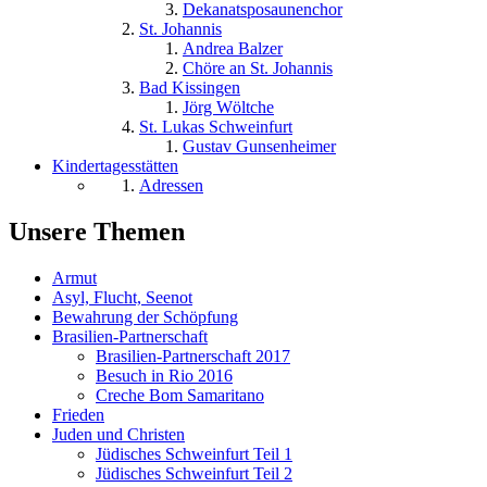
Dekanatsposaunenchor
St. Johannis
Andrea Balzer
Chöre an St. Johannis
Bad Kissingen
Jörg Wöltche
St. Lukas Schweinfurt
Gustav Gunsenheimer
Kindertagesstätten
Adressen
Unsere Themen
Armut
Asyl, Flucht, Seenot
Bewahrung der Schöpfung
Brasilien-Partnerschaft
Brasilien-Partnerschaft 2017
Besuch in Rio 2016
Creche Bom Samaritano
Frieden
Juden und Christen
Jüdisches Schweinfurt Teil 1
Jüdisches Schweinfurt Teil 2