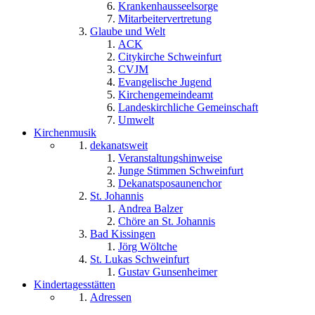
Krankenhausseelsorge
Mitarbeitervertretung
Glaube und Welt
ACK
Citykirche Schweinfurt
CVJM
Evangelische Jugend
Kirchengemeindeamt
Landeskirchliche Gemeinschaft
Umwelt
Kirchenmusik
dekanatsweit
Veranstaltungshinweise
Junge Stimmen Schweinfurt
Dekanatsposaunenchor
St. Johannis
Andrea Balzer
Chöre an St. Johannis
Bad Kissingen
Jörg Wöltche
St. Lukas Schweinfurt
Gustav Gunsenheimer
Kindertagesstätten
Adressen