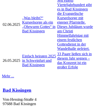
Seit einem
Vierteljahrhundert gibt
es in Bad Kissingen
die Evangelische
„Was bleibt?“
Kurseelsorge mit
Kurseelsorge als ein
eigener Pfarrstelle.
02.06.2025
„Ohrwurm Gottes“ in
Dieses Jubiläum wurde
Bad Kissingen
am Christi
Himmelfahrtstag mit
einem festlichen
Gottesdienst in der
Wandelhalle gefeiert.
33 Paare ließen sich in
Einfach heiraten 2025
diesem Jahr segnen –
26.05.2025
in Schweinfurt und
das Konzept ist ein
Bad Kissingen
großer Erfolg
Mehr ...
Bad Kissingen
Von-Hessing-Straße 4
97688 Bad Kissingen