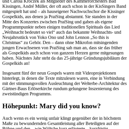
und Carola Kroczek als Mitglieder des Kammerorchesters Bad
Kissingen, André Müller, der oft auch schon in der KisSingers Band
mitgespielt hat und – als hauseigener Nachwuchschor die Kissinger
Gospelkids, aus denen ja PraiSing abstammt. Sie standen in der
Mitte des Konzertes zwischen PraiSing und gaben als eigene
Programmpunkte neben einigen traditionellen Spirituals das Lied
„Weihnacht bedeutet so viel“ auch das bekannte Weihnachts- und
Neujahrsstück von Yoko Ono und John Lennon „So this is
Christmas“ zu Gehör. Den – dann ohne Mikrofon mitsingenden
jungen Erwachsenen von PraiSing sah man an, dass sie das früher
als Gospelkids auch schon von ganzem Herzen gerne mitgesungen
haben. Nächstes Jahr steht da das 25-jährige Gründungsjubiläum der
Gospelkids an!
Insgesamt fünf der neun Gospels waren mit Videoprojektionen
hinterlegt, in denen die Texte mitzulesen waren, eine in Verbindung
mit der stimmungsvollen Ausleuchtung der Welterbe-Architektur des
Gärtner-Baus Erlöserkirche rundum gelungene Inszenierung des
zweistündigen Programms.
Höhepunkt: Mary did you know?
Auch wenn es ein wenig unfair klingt gegenüber der in höchstem
Maße zu bewundernden Gesamtleistung aller Beteiligten auf der
Bühne und den – wie Wöltche kurz erläuterte – kurzfristig