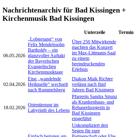
Nachrichtenarchiv für Bad Kissingen +
Kirchenmusik Bad Kissingen
Unterzeile
Termin
„Lobgesang“ von
Über 250 Mitwirkende
Felix Mendelssohn
machten das Konzert
Bartholdy – ein
im Max-Littmann-Saal
06.05.2026
glanzvoller Auftakt
zu einem
der Bayerischen
beeindruckenden
Evangelischen
Erlebnis
Kirchenmusiktage
Eine „wandelnde
Diakon Maik Richter
02.04.2026
Heilquelle“ wechselt
verlässt nach fünf
nach Rummelsberg
Jahren Bad Kissingen
Pfarrerin Sandra Strunz
als Krankenhaus- und
Orientierung im
18.02.2026
Rehaseelsorgerin in
Labyrinth des Lebens
Bad Kissingen
eingeführt
Unkompliziert den
Segen für eure
Einfach heiraten am
Partnerschaft oder Ehe