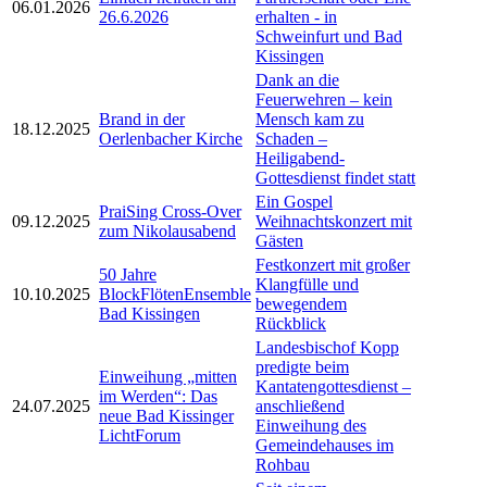
06.01.2026
26.6.2026
erhalten - in
Schweinfurt und Bad
Kissingen
Dank an die
Feuerwehren – kein
Brand in der
Mensch kam zu
18.12.2025
Oerlenbacher Kirche
Schaden –
Heiligabend-
Gottesdienst findet statt
Ein Gospel
PraiSing Cross-Over
09.12.2025
Weihnachtskonzert mit
zum Nikolausabend
Gästen
Festkonzert mit großer
50 Jahre
Klangfülle und
10.10.2025
BlockFlötenEnsemble
bewegendem
Bad Kissingen
Rückblick
Landesbischof Kopp
predigte beim
Einweihung „mitten
Kantatengottesdienst –
im Werden“: Das
24.07.2025
anschließend
neue Bad Kissinger
Einweihung des
LichtForum
Gemeindehauses im
Rohbau