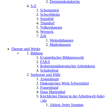
Dreieinigkeitskirche
S-Z
Schonungen
Schwebheim
Sennfeld
Thundorf
Volkershausen
Werneck
Zell
Weipoltshausen
Madenhausen
Dienste und Werke
Bildung
Evangelisches Bildungswerk
FAKS
Religionspädagogischer Arbeitskreis
Schulreferat
Seelsorge und Hilfe
Augustinum
Diakonisches Werk Schweinfurt
Frauenbund
Haus Marienthal
Kirchlicher Dienst in der Arbeitswelt (kda)
/ afa
Aktion: freier Sonntag