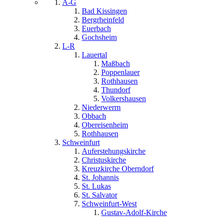
A-G
Bad Kissingen
Bergrheinfeld
Euerbach
Gochsheim
L-R
Lauertal
Maßbach
Poppenlauer
Rothhausen
Thundorf
Volkershausen
Niederwerrn
Obbach
Obereisenheim
Rothhausen
Schweinfurt
Auferstehungskirche
Christuskirche
Kreuzkirche Oberndorf
St. Johannis
St. Lukas
St. Salvator
Schweinfurt-West
Gustav-Adolf-Kirche