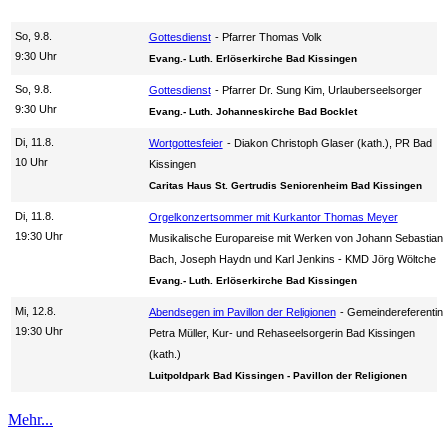
So, 9.8.
Gottesdienst
Pfarrer Thomas Volk
9:30 Uhr
Evang.- Luth. Erlöserkirche Bad Kissingen
So, 9.8.
Gottesdienst
Pfarrer Dr. Sung Kim, Urlauberseelsorger
9:30 Uhr
Evang.- Luth. Johanneskirche Bad Bocklet
Di, 11.8.
Wortgottesfeier
Diakon Christoph Glaser (kath.), PR Bad
10 Uhr
Kissingen
Caritas Haus St. Gertrudis Seniorenheim Bad Kissingen
Di, 11.8.
Orgelkonzertsommer mit Kurkantor Thomas Meyer
19:30 Uhr
Musikalische Europareise mit Werken von Johann Sebastian
Bach, Joseph Haydn und Karl Jenkins
KMD Jörg Wöltche
Evang.- Luth. Erlöserkirche Bad Kissingen
Mi, 12.8.
Abendsegen im Pavillon der Religionen
Gemeindereferentin
19:30 Uhr
Petra Müller, Kur- und Rehaseelsorgerin Bad Kissingen
(kath.)
Luitpoldpark Bad Kissingen - Pavillon der Religionen
Mehr...