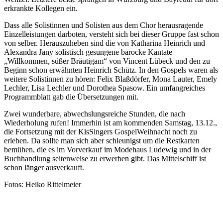
erkrankte Kollegen ein.
Dass alle Solistinnen und Solisten aus dem Chor herausragende
Einzelleistungen darboten, versteht sich bei dieser Gruppe fast schon
von selber. Herauszuheben sind die von Katharina Heinrich und
Alexandra Jany solistisch gesungene barocke Kantate
„Willkommen, süßer Bräutigam“ von Vincent Lübeck und den zu
Beginn schon erwähnten Heinrich Schütz. In den Gospels waren als
weitere Solistinnen zu hören: Felix Blaßdörfer, Mona Lauter, Emely
Lechler, Lisa Lechler und Dorothea Spasow. Ein umfangreiches
Programmblatt gab die Übersetzungen mit.
Zwei wunderbare, abwechslungsreiche Stunden, die nach
Wiederholung rufen! Immerhin ist am kommenden Samstag, 13.12.,
die Fortsetzung mit der KisSingers GospelWeihnacht noch zu
erleben. Da sollte man sich aber schleunigst um die Restkarten
bemühen, die es im Vorverkauf im Modehaus Ludewig und in der
Buchhandlung seitenweise zu erwerben gibt. Das Mittelschiff ist
schon länger ausverkauft.
Fotos: Heiko Rittelmeier