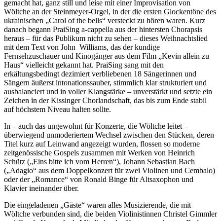
gemacht hat, ganz still und leise mit einer Improvisation von
Wöltche an der Steinmeyer-Orgel, in der die ersten Glockentöne des
ukrainischen „Carol of the bells“ versteckt zu hören waren. Kurz
danach begann PraiSing a-cappella aus der hintersten Chorapsis
heraus – für das Publikum nicht zu sehen – dieses Weihnachtslied
mit dem Text von John Williams, das der kundige
Fernsehzuschauer und Kinogänger aus dem Film „Kevin allein zu
Haus“ vielleicht gekannt hat. PraiSing sang mit den
erkältungsbedingt dezimiert verbliebenen 18 Sängerinnen und
Sängern äußerst intonationssauber, stimmlich klar strukturiert und
ausbalanciert und in voller Klangstärke – unverstärkt und setzte ein
Zeichen in der Kissinger Chorlandschaft, das bis zum Ende stabil
auf höchstem Niveau halten sollte.
In – auch das ungewohnt für Konzerte, die Wöltche leitet –
überwiegend unmoderiertem Wechsel zwischen den Stücken, deren
Titel kurz auf Leinwand angezeigt wurden, flossen so moderne
zeitgenössische Gospels zusammen mit Werken von Heinrich
Schütz („Eins bitte ich vom Herren“), Johann Sebastian Bach
(„Adagio“ aus dem Doppelkonzert für zwei Violinen und Cembalo)
oder der „Romance“ von Ronald Binge für Altsaxophon und
Klavier ineinander über.
Die eingeladenen „Gäste“ waren alles Musizierende, die mit
Wöltche verbunden sind, die beiden Violinistinnen Christel Gimmler