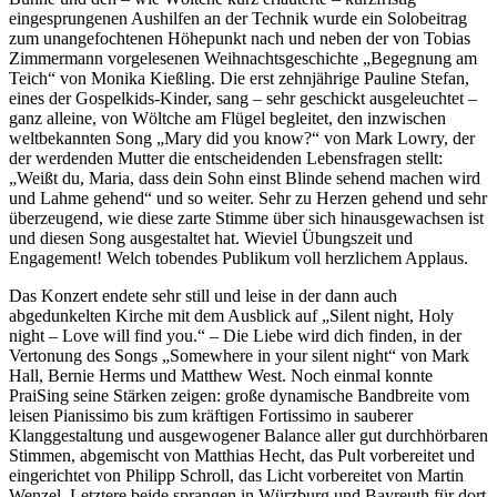
eingesprungenen Aushilfen an der Technik wurde ein Solobeitrag
zum unangefochtenen Höhepunkt nach und neben der von Tobias
Zimmermann vorgelesenen Weihnachtsgeschichte „Begegnung am
Teich“ von Monika Kießling. Die erst zehnjährige Pauline Stefan,
eines der Gospelkids-Kinder, sang – sehr geschickt ausgeleuchtet –
ganz alleine, von Wöltche am Flügel begleitet, den inzwischen
weltbekannten Song „Mary did you know?“ von Mark Lowry, der
der werdenden Mutter die entscheidenden Lebensfragen stellt:
„Weißt du, Maria, dass dein Sohn einst Blinde sehend machen wird
und Lahme gehend“ und so weiter. Sehr zu Herzen gehend und sehr
überzeugend, wie diese zarte Stimme über sich hinausgewachsen ist
und diesen Song ausgestaltet hat. Wieviel Übungszeit und
Engagement! Welch tobendes Publikum voll herzlichem Applaus.
Das Konzert endete sehr still und leise in der dann auch
abgedunkelten Kirche mit dem Ausblick auf „Silent night, Holy
night – Love will find you.“ – Die Liebe wird dich finden, in der
Vertonung des Songs „Somewhere in your silent night“ von Mark
Hall, Bernie Herms und Matthew West. Noch einmal konnte
PraiSing seine Stärken zeigen: große dynamische Bandbreite vom
leisen Pianissimo bis zum kräftigen Fortissimo in sauberer
Klanggestaltung und ausgewogener Balance aller gut durchhörbaren
Stimmen, abgemischt von Matthias Hecht, das Pult vorbereitet und
eingerichtet von Philipp Schroll, das Licht vorbereitet von Martin
Wenzel. Letztere beide sprangen in Würzburg und Bayreuth für dort