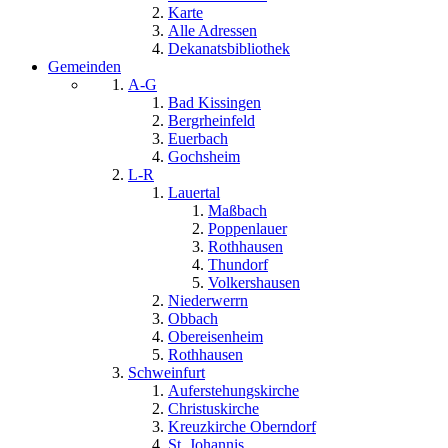
Karte
Alle Adressen
Dekanatsbibliothek
Gemeinden
A-G
Bad Kissingen
Bergrheinfeld
Euerbach
Gochsheim
L-R
Lauertal
Maßbach
Poppenlauer
Rothhausen
Thundorf
Volkershausen
Niederwerrn
Obbach
Obereisenheim
Rothhausen
Schweinfurt
Auferstehungskirche
Christuskirche
Kreuzkirche Oberndorf
St. Johannis