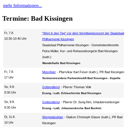
mehr Informationen...
Termine: Bad Kissingen
Fr, 7.8.
"Wort in den Tag" vor dem Vormittagskonzert der Staatsbad
10:30-10:40 Uhr
Philharmonie Kissingen
Staatsbad Philharmonie Kissingen
Gemeindereferentin
Petra Müller, Kur- und Rehaseelsorgerin Bad Kissingen
(kath.)
Wandelhalle Bad Kissingen
Fr, 7.8.
Messfeier
Pfarrvikar Karl Feser (kath.), PR Bad Kissingen
17 Uhr
Seniorenresidenz Parkwohnstift Bad Kissingen - Kapelle
So, 9.8.
Gottesdienst
Pfarrer Thomas Volk
9:30 Uhr
Evang.- Luth. Erlöserkirche Bad Kissingen
So, 9.8.
Gottesdienst
Pfarrer Dr. Sung Kim, Urlauberseelsorger
9:30 Uhr
Evang.- Luth. Johanneskirche Bad Bocklet
Di, 11.8.
Wortgottesfeier
Diakon Christoph Glaser (kath.), PR Bad
10 Uhr
Kissingen