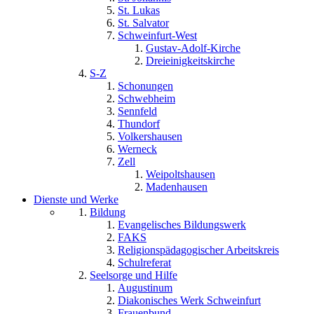
St. Lukas
St. Salvator
Schweinfurt-West
Gustav-Adolf-Kirche
Dreieinigkeitskirche
S-Z
Schonungen
Schwebheim
Sennfeld
Thundorf
Volkershausen
Werneck
Zell
Weipoltshausen
Madenhausen
Dienste und Werke
Bildung
Evangelisches Bildungswerk
FAKS
Religionspädagogischer Arbeitskreis
Schulreferat
Seelsorge und Hilfe
Augustinum
Diakonisches Werk Schweinfurt
Frauenbund