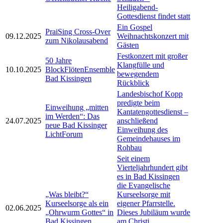
Heiligabend-
Gottesdienst findet statt
Ein Gospel
PraiSing Cross-Over
09.12.2025
Weihnachtskonzert mit
zum Nikolausabend
Gästen
Festkonzert mit großer
50 Jahre
Klangfülle und
10.10.2025
BlockFlötenEnsemble
bewegendem
Bad Kissingen
Rückblick
Landesbischof Kopp
predigte beim
Einweihung „mitten
Kantatengottesdienst –
im Werden“: Das
24.07.2025
anschließend
neue Bad Kissinger
Einweihung des
LichtForum
Gemeindehauses im
Rohbau
Seit einem
Vierteljahrhundert gibt
es in Bad Kissingen
die Evangelische
„Was bleibt?“
Kurseelsorge mit
Kurseelsorge als ein
eigener Pfarrstelle.
02.06.2025
„Ohrwurm Gottes“ in
Dieses Jubiläum wurde
Bad Kissingen
am Christi