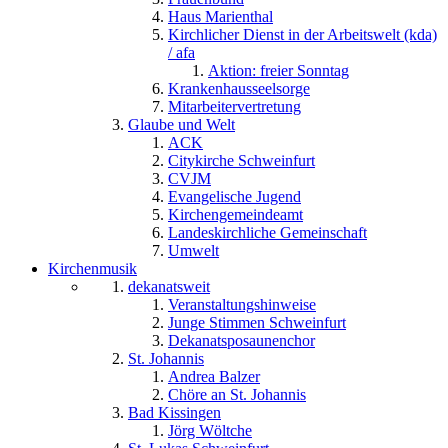
Haus Marienthal
Kirchlicher Dienst in der Arbeitswelt (kda)
/ afa
Aktion: freier Sonntag
Krankenhausseelsorge
Mitarbeitervertretung
Glaube und Welt
ACK
Citykirche Schweinfurt
CVJM
Evangelische Jugend
Kirchengemeindeamt
Landeskirchliche Gemeinschaft
Umwelt
Kirchenmusik
dekanatsweit
Veranstaltungshinweise
Junge Stimmen Schweinfurt
Dekanatsposaunenchor
St. Johannis
Andrea Balzer
Chöre an St. Johannis
Bad Kissingen
Jörg Wöltche