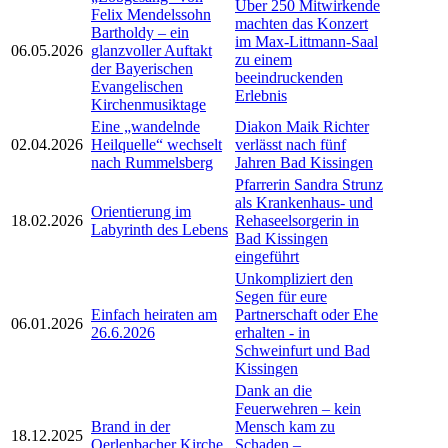
Über 250 Mitwirkende
Felix Mendelssohn
machten das Konzert
Bartholdy – ein
im Max-Littmann-Saal
06.05.2026
glanzvoller Auftakt
zu einem
der Bayerischen
beeindruckenden
Evangelischen
Erlebnis
Kirchenmusiktage
Eine „wandelnde
Diakon Maik Richter
02.04.2026
Heilquelle“ wechselt
verlässt nach fünf
nach Rummelsberg
Jahren Bad Kissingen
Pfarrerin Sandra Strunz
als Krankenhaus- und
Orientierung im
18.02.2026
Rehaseelsorgerin in
Labyrinth des Lebens
Bad Kissingen
eingeführt
Unkompliziert den
Segen für eure
Einfach heiraten am
Partnerschaft oder Ehe
06.01.2026
26.6.2026
erhalten - in
Schweinfurt und Bad
Kissingen
Dank an die
Feuerwehren – kein
Brand in der
Mensch kam zu
18.12.2025
Oerlenbacher Kirche
Schaden –