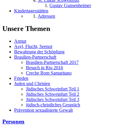
St. Lukas Schweinfurt
Gustav Gunsenheimer
Kindertagesstätten
Adressen
Unsere Themen
Armut
Asyl, Flucht, Seenot
Bewahrung der Schöpfung
Brasilien-Partnerschaft
Brasilien-Partnerschaft 2017
Besuch in Rio 2016
Creche Bom Samaritano
Frieden
Juden und Christen
Jüdisches Schweinfurt Teil 1
Jüdisches Schweinfurt Teil 2
Jüdisches Schweinfurt Teil 3
jüdisch-christliches Gespräch
Prävention sexualisierte Gewalt
Personen