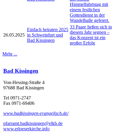
Himmelfahrtstag mit
einem festlichen
Gottesdienst in der
Wandelhalle gefeiert.
33 Paare ließen sich in
Einfach heiraten 2025
diesem Jahr segnen –
26.05.2025
in Schweinfurt und
das Konzept ist ein
Bad Kissingen
großer Erfolg
Mehr ...
Bad Kissingen
Von-Hessing-Straße 4
97688 Bad Kissingen
Tel 0971-2747
Fax 0971-69406
www.badkissingen-evangelisch.de/
pfarramt.badkissingen@elkb.de
www.erloeserkirche.info