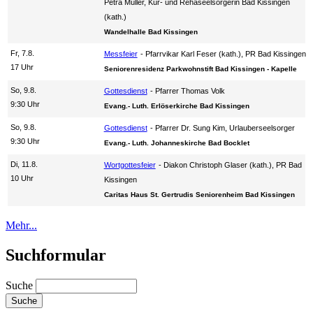
Petra Müller, Kur- und Rehaseelsorgerin Bad Kissingen
(kath.)
Wandelhalle Bad Kissingen
Fr, 7.8.
Messfeier
Pfarrvikar Karl Feser (kath.), PR Bad Kissingen
17 Uhr
Seniorenresidenz Parkwohnstift Bad Kissingen - Kapelle
So, 9.8.
Gottesdienst
Pfarrer Thomas Volk
9:30 Uhr
Evang.- Luth. Erlöserkirche Bad Kissingen
So, 9.8.
Gottesdienst
Pfarrer Dr. Sung Kim, Urlauberseelsorger
9:30 Uhr
Evang.- Luth. Johanneskirche Bad Bocklet
Di, 11.8.
Wortgottesfeier
Diakon Christoph Glaser (kath.), PR Bad
10 Uhr
Kissingen
Caritas Haus St. Gertrudis Seniorenheim Bad Kissingen
Mehr...
Suchformular
Suche