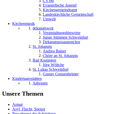
CVJM
Evangelische Jugend
Kirchengemeindeamt
Landeskirchliche Gemeinschaft
Umwelt
Kirchenmusik
dekanatsweit
Veranstaltungshinweise
Junge Stimmen Schweinfurt
Dekanatsposaunenchor
St. Johannis
Andrea Balzer
Chöre an St. Johannis
Bad Kissingen
Jörg Wöltche
St. Lukas Schweinfurt
Gustav Gunsenheimer
Kindertagesstätten
Adressen
Unsere Themen
Armut
Asyl, Flucht, Seenot
Bewahrung der Schöpfung