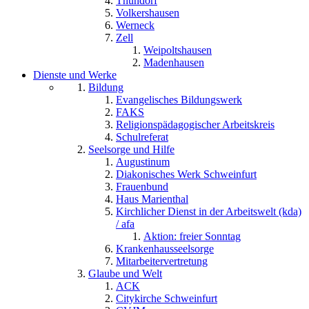
Thundorf
Volkershausen
Werneck
Zell
Weipoltshausen
Madenhausen
Dienste und Werke
Bildung
Evangelisches Bildungswerk
FAKS
Religionspädagogischer Arbeitskreis
Schulreferat
Seelsorge und Hilfe
Augustinum
Diakonisches Werk Schweinfurt
Frauenbund
Haus Marienthal
Kirchlicher Dienst in der Arbeitswelt (kda)
/ afa
Aktion: freier Sonntag
Krankenhausseelsorge
Mitarbeitervertretung
Glaube und Welt
ACK
Citykirche Schweinfurt