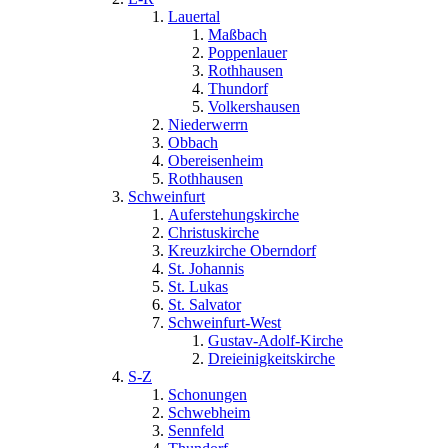
Lauertal
Maßbach
Poppenlauer
Rothhausen
Thundorf
Volkershausen
Niederwerrn
Obbach
Obereisenheim
Rothhausen
Schweinfurt
Auferstehungskirche
Christuskirche
Kreuzkirche Oberndorf
St. Johannis
St. Lukas
St. Salvator
Schweinfurt-West
Gustav-Adolf-Kirche
Dreieinigkeitskirche
S-Z
Schonungen
Schwebheim
Sennfeld