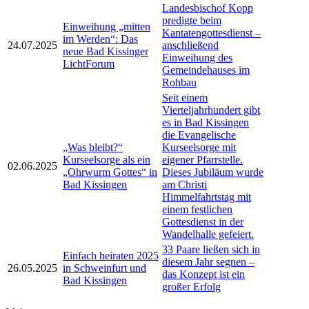
Landesbischof Kopp
predigte beim
Einweihung „mitten
Kantatengottesdienst –
im Werden“: Das
24.07.2025
anschließend
neue Bad Kissinger
Einweihung des
LichtForum
Gemeindehauses im
Rohbau
Seit einem
Vierteljahrhundert gibt
es in Bad Kissingen
die Evangelische
„Was bleibt?“
Kurseelsorge mit
Kurseelsorge als ein
eigener Pfarrstelle.
02.06.2025
„Ohrwurm Gottes“ in
Dieses Jubiläum wurde
Bad Kissingen
am Christi
Himmelfahrtstag mit
einem festlichen
Gottesdienst in der
Wandelhalle gefeiert.
33 Paare ließen sich in
Einfach heiraten 2025
diesem Jahr segnen –
26.05.2025
in Schweinfurt und
das Konzept ist ein
Bad Kissingen
großer Erfolg