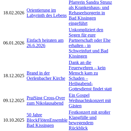
Pfarrerin Sandra Strunz
als Krankenhaus- und
Orientierung im
18.02.2026
Rehaseelsorgerin in
Labyrinth des Lebens
Bad Kissingen
eingeführt
Unkompliziert den
Segen für eure
Einfach heiraten am
Partnerschaft oder Ehe
06.01.2026
26.6.2026
erhalten - in
Schweinfurt und Bad
Kissingen
Dank an die
Feuerwehren – kein
Brand in der
Mensch kam zu
18.12.2025
Oerlenbacher Kirche
Schaden –
Heiligabend-
Gottesdienst findet statt
Ein Gospel
PraiSing Cross-Over
09.12.2025
Weihnachtskonzert mit
zum Nikolausabend
Gästen
Festkonzert mit großer
50 Jahre
Klangfülle und
10.10.2025
BlockFlötenEnsemble
bewegendem
Bad Kissingen
Rückblick