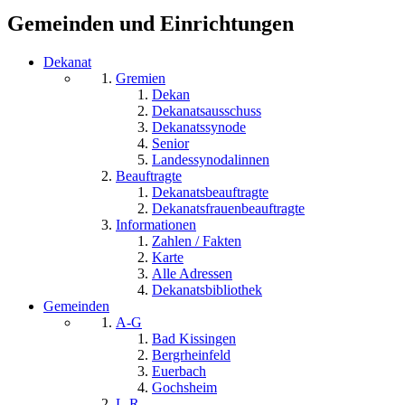
Gemeinden und Einrichtungen
Dekanat
Gremien
Dekan
Dekanatsausschuss
Dekanatssynode
Senior
Landessynodalinnen
Beauftragte
Dekanatsbeauftragte
Dekanatsfrauenbeauftragte
Informationen
Zahlen / Fakten
Karte
Alle Adressen
Dekanatsbibliothek
Gemeinden
A-G
Bad Kissingen
Bergrheinfeld
Euerbach
Gochsheim
L-R