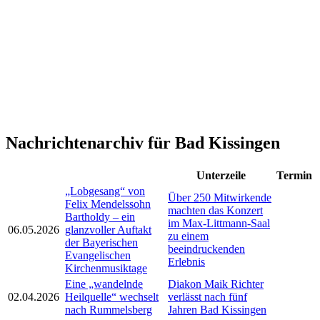
Nachrichtenarchiv für Bad Kissingen
Unterzeile
Termin
„Lobgesang“ von
Über 250 Mitwirkende
Felix Mendelssohn
machten das Konzert
Bartholdy – ein
im Max-Littmann-Saal
06.05.2026
glanzvoller Auftakt
zu einem
der Bayerischen
beeindruckenden
Evangelischen
Erlebnis
Kirchenmusiktage
Eine „wandelnde
Diakon Maik Richter
02.04.2026
Heilquelle“ wechselt
verlässt nach fünf
nach Rummelsberg
Jahren Bad Kissingen