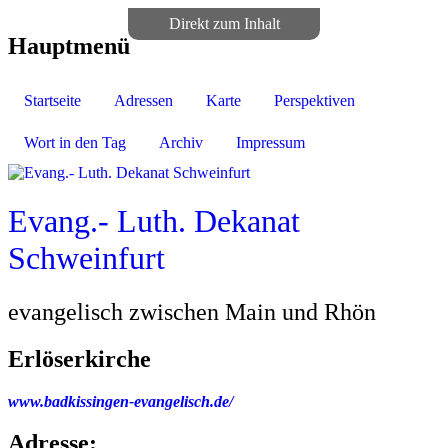
Direkt zum Inhalt
Hauptmenü
Startseite
Adressen
Karte
Perspektiven
Wort in den Tag
Archiv
Impressum
Evang.- Luth. Dekanat
Schweinfurt
evangelisch zwischen Main und Rhön
Erlöserkirche
www.badkissingen-evangelisch.de/
Adresse: