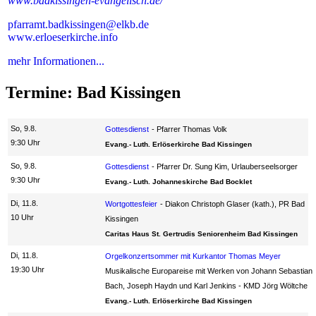
www.badkissingen-evangelisch.de/
pfarramt.badkissingen@elkb.de
www.erloeserkirche.info
mehr Informationen...
Termine: Bad Kissingen
So, 9.8.
Gottesdienst
Pfarrer Thomas Volk
9:30 Uhr
Evang.- Luth. Erlöserkirche Bad Kissingen
So, 9.8.
Gottesdienst
Pfarrer Dr. Sung Kim, Urlauberseelsorger
9:30 Uhr
Evang.- Luth. Johanneskirche Bad Bocklet
Di, 11.8.
Wortgottesfeier
Diakon Christoph Glaser (kath.), PR Bad
10 Uhr
Kissingen
Caritas Haus St. Gertrudis Seniorenheim Bad Kissingen
Di, 11.8.
Orgelkonzertsommer mit Kurkantor Thomas Meyer
19:30 Uhr
Musikalische Europareise mit Werken von Johann Sebastian
Bach, Joseph Haydn und Karl Jenkins
KMD Jörg Wöltche
Evang.- Luth. Erlöserkirche Bad Kissingen