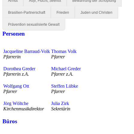
Armut
Asyl, Flucht, Seenot
Bewahrung der Schöpfung
Brasilien-Partnerschaft
Frieden
Juden und Christen
Prävention sexualisierte Gewalt
Personen
Jacqueline Barraud-Volk
Thomas Volk
Pfarrerin
Pfarrer
Dorothea Greder
Michael Greder
Pfarrerin z.A.
Pfarrer z.A.
Wolfgang Ott
Steffen Lübke
Pfarrer
Pfarrer
Jörg Wöltche
Julia Zirk
Kirchenmusikdirektor
Sekretärin
Büros