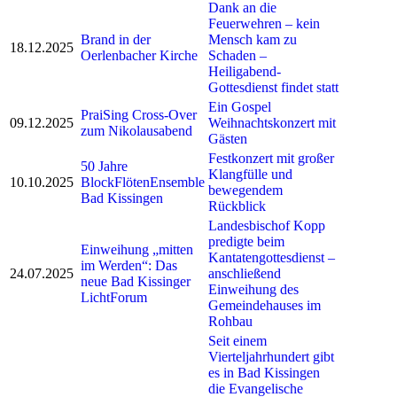
Dank an die
Feuerwehren – kein
Brand in der
Mensch kam zu
18.12.2025
Oerlenbacher Kirche
Schaden –
Heiligabend-
Gottesdienst findet statt
Ein Gospel
PraiSing Cross-Over
09.12.2025
Weihnachtskonzert mit
zum Nikolausabend
Gästen
Festkonzert mit großer
50 Jahre
Klangfülle und
10.10.2025
BlockFlötenEnsemble
bewegendem
Bad Kissingen
Rückblick
Landesbischof Kopp
predigte beim
Einweihung „mitten
Kantatengottesdienst –
im Werden“: Das
24.07.2025
anschließend
neue Bad Kissinger
Einweihung des
LichtForum
Gemeindehauses im
Rohbau
Seit einem
Vierteljahrhundert gibt
es in Bad Kissingen
die Evangelische