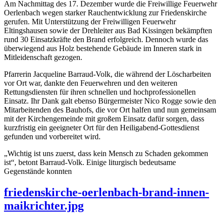
Am Nachmittag des 17. Dezember wurde die Freiwillige Feuerwehr
Oerlenbach wegen starker Rauchentwicklung zur Friedenskirche
gerufen. Mit Unterstützung der Freiwilligen Feuerwehr
Eltingshausen sowie der Drehleiter aus Bad Kissingen bekämpften
rund 30 Einsatzkräfte den Brand erfolgreich. Dennoch wurde das
überwiegend aus Holz bestehende Gebäude im Inneren stark in
Mitleidenschaft gezogen.
Pfarrerin Jacqueline Barraud-Volk, die während der Löscharbeiten
vor Ort war, dankte den Feuerwehren und den weiteren
Rettungsdiensten für ihren schnellen und hochprofessionellen
Einsatz. Ihr Dank galt ebenso Bürgermeister Nico Rogge sowie den
Mitarbeitenden des Bauhofs, die vor Ort halfen und nun gemeinsam
mit der Kirchengemeinde mit großem Einsatz dafür sorgen, dass
kurzfristig ein geeigneter Ort für den Heiligabend-Gottesdienst
gefunden und vorbereitet wird.
„Wichtig ist uns zuerst, dass kein Mensch zu Schaden gekommen
ist“, betont Barraud-Volk. Einige liturgisch bedeutsame
Gegenstände konnten
friedenskirche-oerlenbach-brand-innen-
maikrichter.jpg