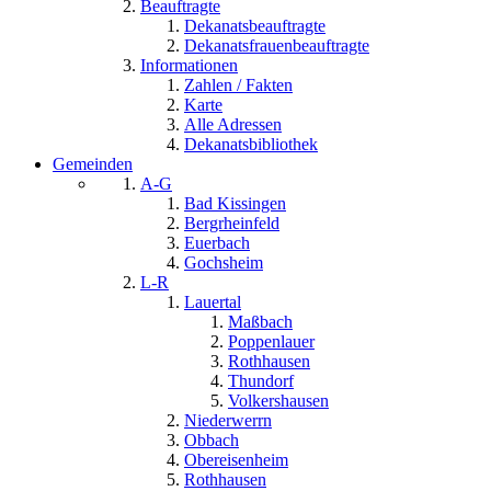
Beauftragte
Dekanatsbeauftragte
Dekanatsfrauenbeauftragte
Informationen
Zahlen / Fakten
Karte
Alle Adressen
Dekanatsbibliothek
Gemeinden
A-G
Bad Kissingen
Bergrheinfeld
Euerbach
Gochsheim
L-R
Lauertal
Maßbach
Poppenlauer
Rothhausen
Thundorf
Volkershausen
Niederwerrn
Obbach
Obereisenheim
Rothhausen