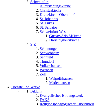
Schweinfurt
Auferstehungskirche
Christuskirche
Kreuzkirche Oberndorf
St. Johannis
St. Lukas
St. Salvator
Schweinfurt-West
Gustav-Adolf-Kirche
Dreieinigkeitskirche
S-Z
Schonungen
Schwebheim
Sennfeld
Thundorf
Volkershausen
Werneck
Zell
Weipoltshausen
Madenhausen
Dienste und Werke
Bildung
Evangelisches Bildungswerk
FAKS
Religionspädagogischer Arbeitskreis