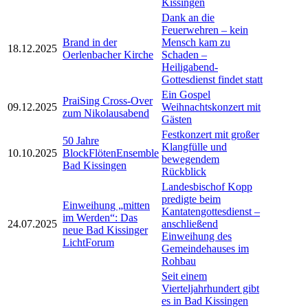
Kissingen
Dank an die
Feuerwehren – kein
Brand in der
Mensch kam zu
18.12.2025
Oerlenbacher Kirche
Schaden –
Heiligabend-
Gottesdienst findet statt
Ein Gospel
PraiSing Cross-Over
09.12.2025
Weihnachtskonzert mit
zum Nikolausabend
Gästen
Festkonzert mit großer
50 Jahre
Klangfülle und
10.10.2025
BlockFlötenEnsemble
bewegendem
Bad Kissingen
Rückblick
Landesbischof Kopp
predigte beim
Einweihung „mitten
Kantatengottesdienst –
im Werden“: Das
24.07.2025
anschließend
neue Bad Kissinger
Einweihung des
LichtForum
Gemeindehauses im
Rohbau
Seit einem
Vierteljahrhundert gibt
es in Bad Kissingen