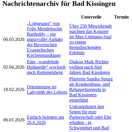
Nachrichtenarchiv für Bad Kissingen
Unterzeile
Termin
„Lobgesang“ von
Über 250 Mitwirkende
Felix Mendelssohn
machten das Konzert
Bartholdy – ein
im Max-Littmann-Saal
06.05.2026
glanzvoller Auftakt
zu einem
der Bayerischen
beeindruckenden
Evangelischen
Erlebnis
Kirchenmusiktage
Eine „wandelnde
Diakon Maik Richter
02.04.2026
Heilquelle“ wechselt
verlässt nach fünf
nach Rummelsberg
Jahren Bad Kissingen
Pfarrerin Sandra Strunz
als Krankenhaus- und
Orientierung im
18.02.2026
Rehaseelsorgerin in
Labyrinth des Lebens
Bad Kissingen
eingeführt
Unkompliziert den
Segen für eure
Einfach heiraten am
Partnerschaft oder Ehe
06.01.2026
26.6.2026
erhalten - in
Schweinfurt und Bad