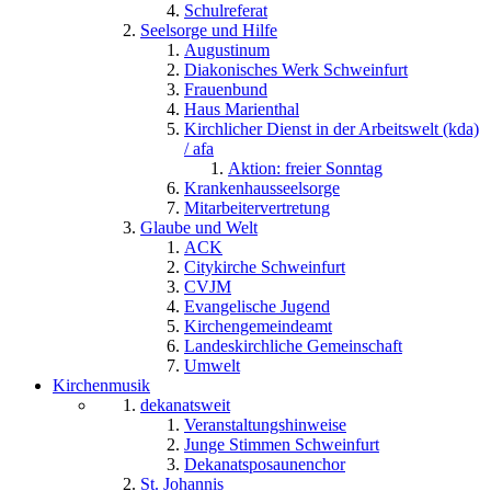
Schulreferat
Seelsorge und Hilfe
Augustinum
Diakonisches Werk Schweinfurt
Frauenbund
Haus Marienthal
Kirchlicher Dienst in der Arbeitswelt (kda)
/ afa
Aktion: freier Sonntag
Krankenhausseelsorge
Mitarbeitervertretung
Glaube und Welt
ACK
Citykirche Schweinfurt
CVJM
Evangelische Jugend
Kirchengemeindeamt
Landeskirchliche Gemeinschaft
Umwelt
Kirchenmusik
dekanatsweit
Veranstaltungshinweise
Junge Stimmen Schweinfurt
Dekanatsposaunenchor
St. Johannis