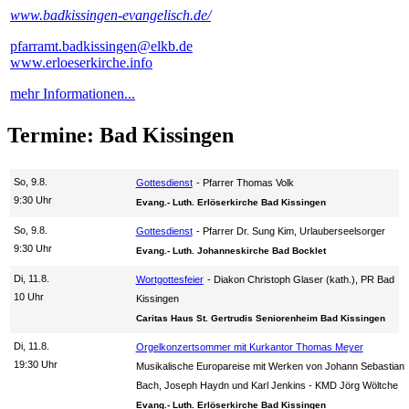
www.badkissingen-evangelisch.de/
pfarramt.badkissingen@elkb.de
www.erloeserkirche.info
mehr Informationen...
Termine: Bad Kissingen
So, 9.8.
Gottesdienst
Pfarrer Thomas Volk
9:30 Uhr
Evang.- Luth. Erlöserkirche Bad Kissingen
So, 9.8.
Gottesdienst
Pfarrer Dr. Sung Kim, Urlauberseelsorger
9:30 Uhr
Evang.- Luth. Johanneskirche Bad Bocklet
Di, 11.8.
Wortgottesfeier
Diakon Christoph Glaser (kath.), PR Bad
10 Uhr
Kissingen
Caritas Haus St. Gertrudis Seniorenheim Bad Kissingen
Di, 11.8.
Orgelkonzertsommer mit Kurkantor Thomas Meyer
19:30 Uhr
Musikalische Europareise mit Werken von Johann Sebastian
Bach, Joseph Haydn und Karl Jenkins
KMD Jörg Wöltche
Evang.- Luth. Erlöserkirche Bad Kissingen