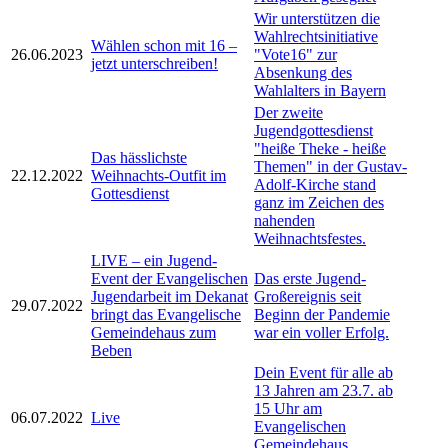
Wir unterstützen die
Wahlrechtsinitiative
Wählen schon mit 16 –
26.06.2023
"Vote16" zur
jetzt unterschreiben!
Absenkung des
Wahlalters in Bayern
Der zweite
Jugendgottesdienst
"heiße Theke - heiße
Das hässlichste
Themen" in der Gustav-
22.12.2022
Weihnachts-Outfit im
Adolf-Kirche stand
Gottesdienst
ganz im Zeichen des
nahenden
Weihnachtsfestes.
LIVE – ein Jugend-
Event der Evangelischen
Das erste Jugend-
Jugendarbeit im Dekanat
Großereignis seit
29.07.2022
bringt das Evangelische
Beginn der Pandemie
Gemeindehaus zum
war ein voller Erfolg.
Beben
Dein Event für alle ab
13 Jahren am 23.7. ab
15 Uhr am
06.07.2022
Live
Evangelischen
Gemeindehaus