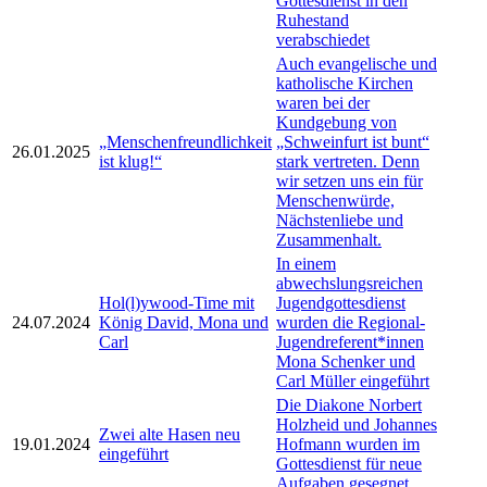
Gottesdienst in den
Ruhestand
verabschiedet
Auch evangelische und
katholische Kirchen
waren bei der
Kundgebung von
„Menschenfreundlichkeit
„Schweinfurt ist bunt“
26.01.2025
ist klug!“
stark vertreten. Denn
wir setzen uns ein für
Menschenwürde,
Nächstenliebe und
Zusammenhalt.
In einem
abwechslungsreichen
Hol(l)ywood-Time mit
Jugendgottesdienst
24.07.2024
König David, Mona und
wurden die Regional-
Carl
Jugendreferent*innen
Mona Schenker und
Carl Müller eingeführt
Die Diakone Norbert
Holzheid und Johannes
Zwei alte Hasen neu
19.01.2024
Hofmann wurden im
eingeführt
Gottesdienst für neue
Aufgaben gesegnet