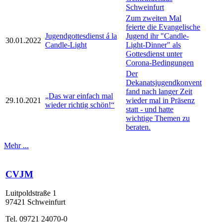
Schweinfurt
Zum zweiten Mal
feierte die Evangelische
Jugendgottesdienst á la
Jugend ihr "Candle-
30.01.2022
Candle-Light
Light-Dinner" als
Gottesdienst unter
Corona-Bedingungen
Der
Dekanatsjugendkonvent
fand nach langer Zeit
„Das war einfach mal
29.10.2021
wieder mal in Präsenz
wieder richtig schön!“
statt - und hatte
wichtige Themen zu
beraten.
Mehr ...
CVJM
Luitpoldstraße 1
97421 Schweinfurt
Tel. 09721 24070-0