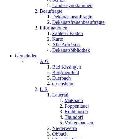
Landessynodalinnen
Beauftragte
Dekanatsbeauftragte
Dekanatsfrauenbeauftragte
Informationen
Zahlen / Fakten
Karte
Alle Adressen
Dekanatsbibliothek
Gemeinden
A-G
Bad Kissingen
Bergrheinfeld
Euerbach
Gochsheim
L-R
Lauertal
Maßbach
Poppenlauer
Rothhausen
Thundorf
Volkershausen
Niederwerrn
Obbach