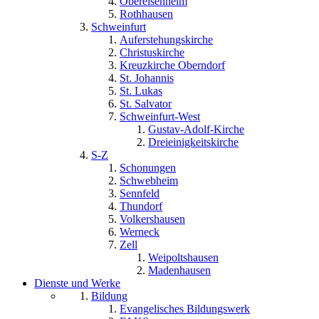
Obereisenheim
Rothhausen
Schweinfurt
Auferstehungskirche
Christuskirche
Kreuzkirche Oberndorf
St. Johannis
St. Lukas
St. Salvator
Schweinfurt-West
Gustav-Adolf-Kirche
Dreieinigkeitskirche
S-Z
Schonungen
Schwebheim
Sennfeld
Thundorf
Volkershausen
Werneck
Zell
Weipoltshausen
Madenhausen
Dienste und Werke
Bildung
Evangelisches Bildungswerk