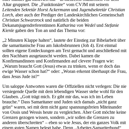
Altar gruppiert. Die „Funktionäre“ vom CVJM mit seinem
Leitenden Sekretär Horst Ackermann
und
Jugendsekretär Christian
Lorch
, aber auch der Prediger der Landeskirchlichen Gemeinschaft
Christian Schwarzrock
und natürlich die beiden
Dekanatsjugendreferentinnen
Katharina von Wedel
und
Stefanie
Kienle
gaben den Ton an und das Thema vor:
„2 Minuten Klappe halten“, lautete der Einstieg zur Bibelarbeit über
die samaritanische Frau am Jakobsbrunnen (Joh 4). Erst einmal
sollten eigene Entdeckungen am Text gemacht und anschließend mit
den Nachbarn ausgetauscht werden. Dabei kamen die
Konfirmandinnen und Konfirmanden auf clevere Fragen wie:
„Warum braucht Gott (Jesus) etwas zu trinken, wenn er doch das
ewige Wasser schon hat?“ oder: „Woran erkennt überhaupt die Frau,
dass Jesus Jude ist?“
Um saloppe Antworten waren die Offiziellen nicht verlegen: Die nie
versiegende Quelle mit dem lebendigen Wasser stehe wohl für den
Glauben. „Gott trägt mich. Er gibt mir das, was ich im Leben
brauche.“ Dass Samaritaner und Juden sich damals „nicht ganz
grün“ waren, sei mit dem nicht ganz spannungsfreien Miteinander
von Ossis und Wessis heute zu vergleichen. Aber Gott möchte keine
Grenzen gezogen wissen, sondern „wir sollen die Grenzen zu
anderen überschreiten“ – eben so wie Jesus, der ein ganzes Volk mit
einem guten Namen belegt habe. Denn „Arbeiter-Samariterbund“