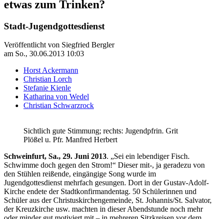
etwas zum Trinken?
Stadt-Jugendgottesdienst
Veröffentlicht von
Siegfried Bergler
am
So., 30.06.2013 10:03
Horst Ackermann
Christian Lorch
Stefanie Kienle
Katharina von Wedel
Christian Schwarzrock
Sichtlich gute Stimmung; rechts: Jugendpfrin. Grit
Plößel u. Pfr. Manfred Herbert
Schweinfurt, Sa., 29. Juni 2013
. „Sei ein lebendiger Fisch.
Schwimme doch gegen den Strom!“ Dieser mit-, ja geradezu von
den Stühlen reißende, eingängige Song wurde im
Jugendgottesdienst mehrfach gesungen. Dort in der Gustav-Adolf-
Kirche endete der Stadtkonfirmandentag. 50 Schülerinnen und
Schüler aus der Christuskirchengemeinde, St. Johannis/St. Salvator,
der Kreuzkirche usw. machten in dieser Abendstunde noch mehr
oder minder gut motiviert mit – in mehreren Sitzkreisen vor dem