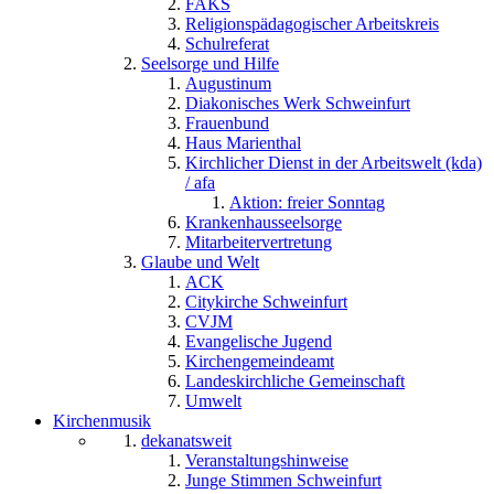
FAKS
Religionspädagogischer Arbeitskreis
Schulreferat
Seelsorge und Hilfe
Augustinum
Diakonisches Werk Schweinfurt
Frauenbund
Haus Marienthal
Kirchlicher Dienst in der Arbeitswelt (kda)
/ afa
Aktion: freier Sonntag
Krankenhausseelsorge
Mitarbeitervertretung
Glaube und Welt
ACK
Citykirche Schweinfurt
CVJM
Evangelische Jugend
Kirchengemeindeamt
Landeskirchliche Gemeinschaft
Umwelt
Kirchenmusik
dekanatsweit
Veranstaltungshinweise
Junge Stimmen Schweinfurt