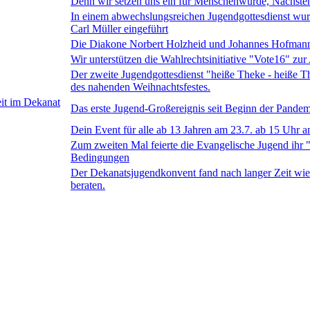
Denn wir setzen uns ein für Menschenwürde, Nächste
In einem abwechslungsreichen Jugendgottesdienst wu
Carl Müller eingeführt
Die Diakone Norbert Holzheid und Johannes Hofmann 
Wir unterstützen die Wahlrechtsinitiative "Vote16" zu
Der zweite Jugendgottesdienst "heiße Theke - heiße 
des nahenden Weihnachtsfestes.
it im Dekanat
Das erste Jugend-Großereignis seit Beginn der Pandemi
Dein Event für alle ab 13 Jahren am 23.7. ab 15 Uhr
Zum zweiten Mal feierte die Evangelische Jugend ihr 
Bedingungen
Der Dekanatsjugendkonvent fand nach langer Zeit wied
beraten.