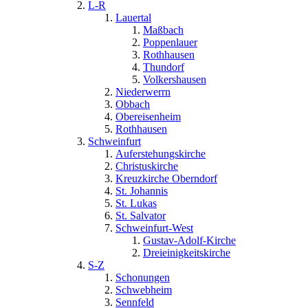
L-R
Lauertal
Maßbach
Poppenlauer
Rothhausen
Thundorf
Volkershausen
Niederwerrn
Obbach
Obereisenheim
Rothhausen
Schweinfurt
Auferstehungskirche
Christuskirche
Kreuzkirche Oberndorf
St. Johannis
St. Lukas
St. Salvator
Schweinfurt-West
Gustav-Adolf-Kirche
Dreieinigkeitskirche
S-Z
Schonungen
Schwebheim
Sennfeld