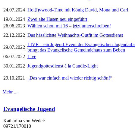
24.07.2024
Hol(l)ywood-Time mit König David, Mona und Carl
19.01.2024
Zwei alte Hasen neu eingeführt
26.06.2023
Wählen schon mit 16 – jetzt unterschreiben!
22.12.2022
Das hässlichste Weihnachts-Outfit im Gottesdienst
LIVE – ein Jugend-Event der Evangelischen Jugendarbe
29.07.2022
bringt das Evangelische Gemeindehaus zum Beben
06.07.2022
Live
30.01.2022
Jugendgottesdienst á la Candle-Light
29.10.2021
„Das war einfach mal wieder richtig schön!“
Mehr ...
Evangelische Jugend
Katharina von Wedel:
09721/170010