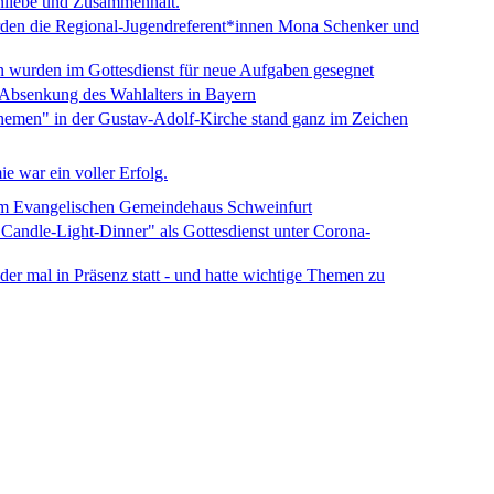
nliebe und Zusammenhalt.
rden die Regional-Jugendreferent*innen Mona Schenker und
wurden im Gottesdienst für neue Aufgaben gesegnet
r Absenkung des Wahlalters in Bayern
Themen" in der Gustav-Adolf-Kirche stand ganz im Zeichen
e war ein voller Erfolg.
 am Evangelischen Gemeindehaus Schweinfurt
"Candle-Light-Dinner" als Gottesdienst unter Corona-
er mal in Präsenz statt - und hatte wichtige Themen zu