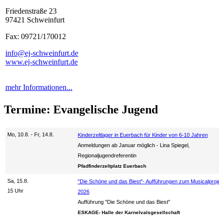
Friedenstraße 23
97421 Schweinfurt
Fax: 09721/170012
info@ej-schweinfurt.de
www.ej-schweinfurt.de
mehr Informationen...
Termine: Evangelische Jugend
Mo, 10.8. - Fr, 14.8.
Kinderzeltlager in Euerbach für Kinder von 6-10 Jahren
Anmeldungen ab Januar möglich
Lina Spiegel,
Regionaljugendreferentin
Pfadfinderzeltplatz Euerbach
Sa, 15.8.
"Die Schöne und das Biest"- Aufführungen zum Musicalproj
15 Uhr
2026
Aufführung "Die Schöne und das Biest"
ESKAGE- Halle der Karnelvalsgesellschaft