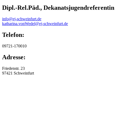
Dipl.-Rel.Päd., Dekanatsjugendreferentin
info@ej-schweinfurt.de
katharina.vonWedel@ej-schweinfurt.de
Telefon:
09721-170010
Adresse:
Friedenstr. 23
97421
Schweinfurt