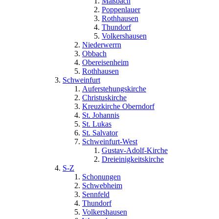
Maßbach
Poppenlauer
Rothhausen
Thundorf
Volkershausen
Niederwerrn
Obbach
Obereisenheim
Rothhausen
Schweinfurt
Auferstehungskirche
Christuskirche
Kreuzkirche Oberndorf
St. Johannis
St. Lukas
St. Salvator
Schweinfurt-West
Gustav-Adolf-Kirche
Dreieinigkeitskirche
S-Z
Schonungen
Schwebheim
Sennfeld
Thundorf
Volkershausen