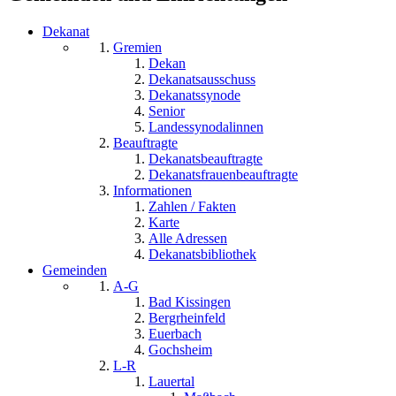
Dekanat
Gremien
Dekan
Dekanatsausschuss
Dekanatssynode
Senior
Landessynodalinnen
Beauftragte
Dekanatsbeauftragte
Dekanatsfrauenbeauftragte
Informationen
Zahlen / Fakten
Karte
Alle Adressen
Dekanatsbibliothek
Gemeinden
A-G
Bad Kissingen
Bergrheinfeld
Euerbach
Gochsheim
L-R
Lauertal