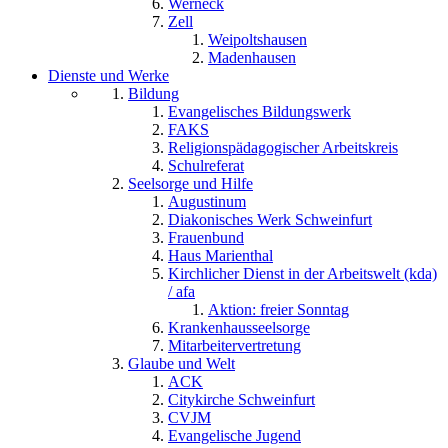
Werneck
Zell
Weipoltshausen
Madenhausen
Dienste und Werke
Bildung
Evangelisches Bildungswerk
FAKS
Religionspädagogischer Arbeitskreis
Schulreferat
Seelsorge und Hilfe
Augustinum
Diakonisches Werk Schweinfurt
Frauenbund
Haus Marienthal
Kirchlicher Dienst in der Arbeitswelt (kda)
/ afa
Aktion: freier Sonntag
Krankenhausseelsorge
Mitarbeitervertretung
Glaube und Welt
ACK
Citykirche Schweinfurt
CVJM
Evangelische Jugend