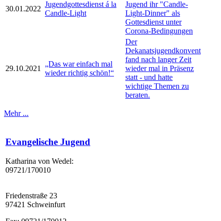
Jugendgottesdienst á la
Jugend ihr "Candle-
30.01.2022
Candle-Light
Light-Dinner" als
Gottesdienst unter
Corona-Bedingungen
Der
Dekanatsjugendkonvent
fand nach langer Zeit
„Das war einfach mal
29.10.2021
wieder mal in Präsenz
wieder richtig schön!“
statt - und hatte
wichtige Themen zu
beraten.
Mehr ...
Evangelische Jugend
Katharina von Wedel:
09721/170010
Friedenstraße 23
97421 Schweinfurt