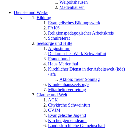
Weipoltshausen
Madenhausen
Dienste und Werke
Bildung
Evangelisches Bildungswerk
FAKS
Religionspädagogischer Arbeitskreis
Schulreferat
Seelsorge und Hilfe
Augustinum
Diakonisches Werk Schweinfurt
Frauenbund
Haus Marienthal
Kirchlicher Dienst in der Arbeitswelt (kda)
/ afa
Aktion: freier Sonntag
Krankenhausseelsorge
Mitarbeitervertretung
Glaube und Welt
ACK
Citykirche Schweinfurt
CVJM
Evangelische Jugend
Kirchengemeindeamt
Landeskirchliche Gemeinschaft