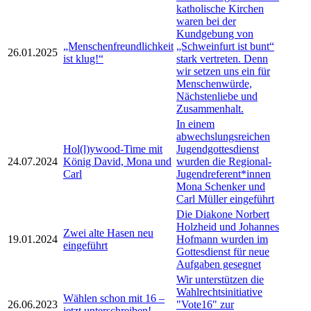
katholische Kirchen
waren bei der
Kundgebung von
„Menschenfreundlichkeit
„Schweinfurt ist bunt“
26.01.2025
ist klug!“
stark vertreten. Denn
wir setzen uns ein für
Menschenwürde,
Nächstenliebe und
Zusammenhalt.
In einem
abwechslungsreichen
Hol(l)ywood-Time mit
Jugendgottesdienst
24.07.2024
König David, Mona und
wurden die Regional-
Carl
Jugendreferent*innen
Mona Schenker und
Carl Müller eingeführt
Die Diakone Norbert
Holzheid und Johannes
Zwei alte Hasen neu
19.01.2024
Hofmann wurden im
eingeführt
Gottesdienst für neue
Aufgaben gesegnet
Wir unterstützen die
Wahlrechtsinitiative
Wählen schon mit 16 –
26.06.2023
"Vote16" zur
jetzt unterschreiben!