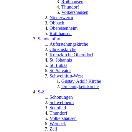
Rothhausen
Thundorf
Volkershausen
Niederwerrn
Obbach
Obereisenheim
Rothhausen
Schweinfurt
Auferstehungskirche
Christuskirche
Kreuzkirche Oberndorf
St. Johannis
St. Lukas
St. Salvator
Schweinfurt-West
Gustav-Adolf-Kirche
Dreieinigkeitskirche
S-Z
Schonungen
Schwebheim
Sennfeld
Thundorf
Volkershausen
Werneck
Zell