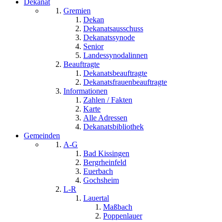
Dekanat
Gremien
Dekan
Dekanatsausschuss
Dekanatssynode
Senior
Landessynodalinnen
Beauftragte
Dekanatsbeauftragte
Dekanatsfrauenbeauftragte
Informationen
Zahlen / Fakten
Karte
Alle Adressen
Dekanatsbibliothek
Gemeinden
A-G
Bad Kissingen
Bergrheinfeld
Euerbach
Gochsheim
L-R
Lauertal
Maßbach
Poppenlauer