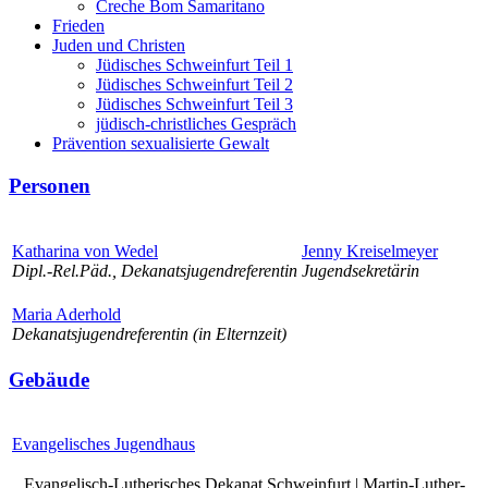
Creche Bom Samaritano
Frieden
Juden und Christen
Jüdisches Schweinfurt Teil 1
Jüdisches Schweinfurt Teil 2
Jüdisches Schweinfurt Teil 3
jüdisch-christliches Gespräch
Prävention sexualisierte Gewalt
Personen
Katharina von Wedel
Jenny Kreiselmeyer
Dipl.-Rel.Päd., Dekanatsjugendreferentin
Jugendsekretärin
Maria Aderhold
Dekanatsjugendreferentin (in Elternzeit)
Gebäude
Evangelisches Jugendhaus
Evangelisch-Lutherisches Dekanat Schweinfurt | Martin-Luther-