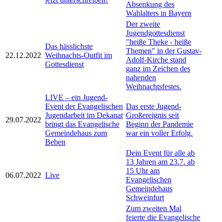
Absenkung des
Wahlalters in Bayern
Der zweite
Jugendgottesdienst
"heiße Theke - heiße
Das hässlichste
Themen" in der Gustav-
22.12.2022
Weihnachts-Outfit im
Adolf-Kirche stand
Gottesdienst
ganz im Zeichen des
nahenden
Weihnachtsfestes.
LIVE – ein Jugend-
Event der Evangelischen
Das erste Jugend-
Jugendarbeit im Dekanat
Großereignis seit
29.07.2022
bringt das Evangelische
Beginn der Pandemie
Gemeindehaus zum
war ein voller Erfolg.
Beben
Dein Event für alle ab
13 Jahren am 23.7. ab
15 Uhr am
06.07.2022
Live
Evangelischen
Gemeindehaus
Schweinfurt
Zum zweiten Mal
feierte die Evangelische