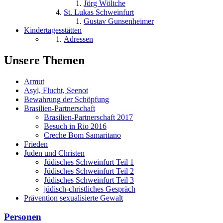
Jörg Wöltche
St. Lukas Schweinfurt
Gustav Gunsenheimer
Kindertagesstätten
Adressen
Unsere Themen
Armut
Asyl, Flucht, Seenot
Bewahrung der Schöpfung
Brasilien-Partnerschaft
Brasilien-Partnerschaft 2017
Besuch in Rio 2016
Creche Bom Samaritano
Frieden
Juden und Christen
Jüdisches Schweinfurt Teil 1
Jüdisches Schweinfurt Teil 2
Jüdisches Schweinfurt Teil 3
jüdisch-christliches Gespräch
Prävention sexualisierte Gewalt
Personen