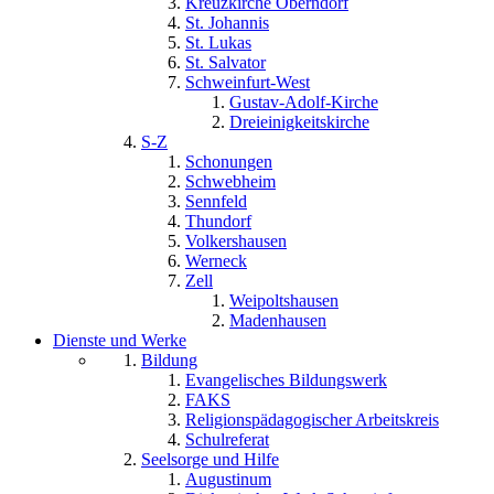
Kreuzkirche Oberndorf
St. Johannis
St. Lukas
St. Salvator
Schweinfurt-West
Gustav-Adolf-Kirche
Dreieinigkeitskirche
S-Z
Schonungen
Schwebheim
Sennfeld
Thundorf
Volkershausen
Werneck
Zell
Weipoltshausen
Madenhausen
Dienste und Werke
Bildung
Evangelisches Bildungswerk
FAKS
Religionspädagogischer Arbeitskreis
Schulreferat
Seelsorge und Hilfe
Augustinum