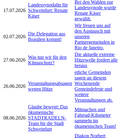
Bei den Wahlen zur
Landessynodalin für
Landessynode wurde
17.07.2026
Schweinfurt: Renate
Renate Käser
Käser
gewählt.
Wir freuen uns auf
den Austausch mit
Die Delegation aus
02.07.2026
unseren
Brasilien kommt!
Partnergemeinden in
Rio de Janeiro.
Die aktuelle extreme
Was tun wir für den
27.06.2026
Hitzewelle fordert alle
Klimaschutz?
heraus
etliche Gemeinden
sagen an diesem
Veranstaltungsabsagen
Wochenende
26.06.2026
wegen Hitze
Gemeindefeste und
weitere
Veranstaltungen ab.
Glaube bewegt: Das
Mitmachen und
ökumenische
Fahrrad-Kilometer
08.06.2026
STADTRADELN-
sammeln im
Team für die Stadt
ökumenischen Team!
Schweinfurt
Diakon Norbert