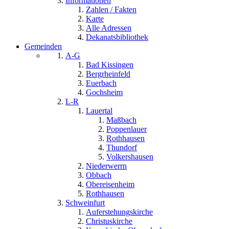
Informationen
Zahlen / Fakten
Karte
Alle Adressen
Dekanatsbibliothek
Gemeinden
A-G
Bad Kissingen
Bergrheinfeld
Euerbach
Gochsheim
L-R
Lauertal
Maßbach
Poppenlauer
Rothhausen
Thundorf
Volkershausen
Niederwerrn
Obbach
Obereisenheim
Rothhausen
Schweinfurt
Auferstehungskirche
Christuskirche