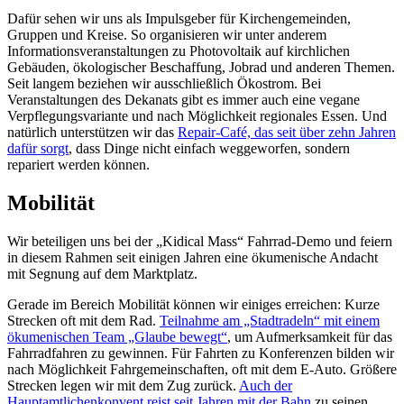
Dafür sehen wir uns als Impulsgeber für Kirchengemeinden,
Gruppen und Kreise. So organisieren wir unter anderem
Informationsveranstaltungen zu Photovoltaik auf kirchlichen
Gebäuden, ökologischer Beschaffung, Jobrad und anderen Themen.
Seit langem beziehen wir ausschließlich Ökostrom. Bei
Veranstaltungen des Dekanats gibt es immer auch eine vegane
Verpflegungsvariante und nach Möglichkeit regionales Essen. Und
natürlich unterstützen wir das
Repair-Café, das seit über zehn Jahren
dafür sorgt
, dass Dinge nicht einfach weggeworfen, sondern
repariert werden können.
Mobilität
Wir beteiligen uns bei der „Kidical Mass“ Fahrrad-Demo und feiern
in diesem Rahmen seit einigen Jahren eine ökumenische Andacht
mit Segnung auf dem Marktplatz.
Gerade im Bereich Mobilität können wir einiges erreichen: Kurze
Strecken oft mit dem Rad.
Teilnahme am „Stadtradeln“ mit einem
ökumenischen Team „Glaube bewegt“
, um Aufmerksamkeit für das
Fahrradfahren zu gewinnen. Für Fahrten zu Konferenzen bilden wir
nach Möglichkeit Fahrgemeinschaften, oft mit dem E-Auto. Größere
Strecken legen wir mit dem Zug zurück.
Auch der
Hauptamtlichenkonvent reist seit Jahren mit der Bahn
zu seinen