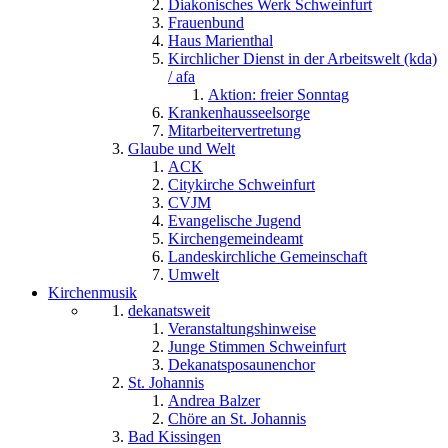
Diakonisches Werk Schweinfurt
Frauenbund
Haus Marienthal
Kirchlicher Dienst in der Arbeitswelt (kda)
/ afa
Aktion: freier Sonntag
Krankenhausseelsorge
Mitarbeitervertretung
Glaube und Welt
ACK
Citykirche Schweinfurt
CVJM
Evangelische Jugend
Kirchengemeindeamt
Landeskirchliche Gemeinschaft
Umwelt
Kirchenmusik
dekanatsweit
Veranstaltungshinweise
Junge Stimmen Schweinfurt
Dekanatsposaunenchor
St. Johannis
Andrea Balzer
Chöre an St. Johannis
Bad Kissingen