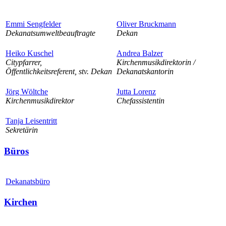
Emmi Sengfelder
Oliver Bruckmann
Dekanatsumweltbeauftragte
Dekan
Heiko Kuschel
Andrea Balzer
Citypfarrer,
Kirchenmusikdirektorin /
Öffentlichkeitsreferent, stv. Dekan
Dekanatskantorin
Jörg Wöltche
Jutta Lorenz
Kirchenmusikdirektor
Chefassistentin
Tanja Leisentritt
Sekretärin
Büros
Dekanatsbüro
Kirchen