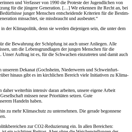
serinnen und Verfasser von 1990 die Proteste der Jugendlichen von
zung für die jüngere Generation. […] Wir erkennen ihr Recht an, bei
 Bedürfnisse junger Menschen entscheidende Kriterien für die Bestim­
neration missachtet, sie missbraucht und ausbeu­tet.“
in der Klimapolitik, denn sie werden diejenigen sein, die unter dem
 für die Bewahrung der Schöpfung ist auch unser Anliegen. Alle
üssen, um die Lebensgrundlagen der jungen Menschen für die
 Unser Auftrag ist es, für die Schwachen einzutreten und damit auch
in unserem Dekanat (Gochsheim, Niederwerrn und Schweinfurt-
rüber hinaus gibt es im kirchlichen Bereich viele Initiativen zu Klima-
daher weiterhin intensiv daran arbeiten, unsere eigene Arbeit
e Gesellschaft müssen neue Prioritäten setzen. Gute
unserem Handeln haben.
te hin zu mehr Klimaschutz zu unternehmen. Die gerade begonnene
ten.
Politikbereichen zur CO2-Reduzierung ein. In allen Bereichen:
st ein wichtiger Beitrag. Aber ohne die Weichenstellungen der