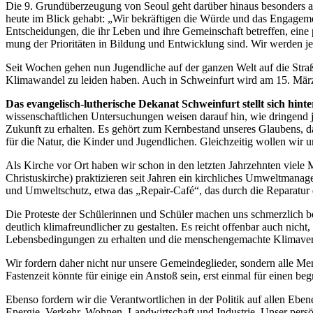
Die 9. Grundüberzeugung von Seoul geht darüber hinaus besonders auf 
heute im Blick gehabt: „Wir bekräftigen die Würde und das Engagemen
Entscheidungen, die ihr Leben und ihre Gemeinschaft betreffen, eine
mung der Prioritäten in Bil­dung und Entwicklung sind. Wir werden jed
Seit Wochen gehen nun Jugendliche auf der ganzen Welt auf die Straße
Klimawandel zu leiden haben. Auch in Schweinfurt wird am 15. März,
Das evangelisch-lutherische Dekanat Schweinfurt stellt sich hin
wissenschaftlichen Untersuchungen weisen darauf hin, wie dringend
Zukunft zu erhalten. Es gehört zum Kernbestand unseres Glaubens, da
für die Natur, die Kinder und Jugendlichen. Gleichzeitig wollen wir 
Als Kirche vor Ort haben wir schon in den letzten Jahrzehnten vi
Christuskirche) praktizieren seit Jahren ein kirchliches Umweltmana
und Umweltschutz, etwa das „Repair-Café“, das durch die Reparatur
Die Proteste der Schülerinnen und Schüler machen uns schmerzlich bew
deutlich klimafreundlicher zu gestalten. Es reicht offenbar auch nicht
Lebensbedingungen zu erhalten und die menschengemachte Klimaver
Wir fordern daher nicht nur unsere Gemeindeglieder, sondern alle Me
Fastenzeit könnte für einige ein Anstoß sein, erst einmal für einen 
Ebenso fordern wir die Verantwortlichen in der Politik auf allen Ebe
Energie, Verkehr, Wohnen, Landwirtschaft und Industrie. Unser pers