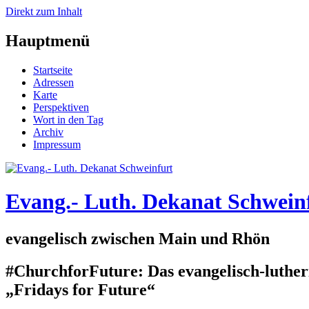
Direkt zum Inhalt
Hauptmenü
Startseite
Adressen
Karte
Perspektiven
Wort in den Tag
Archiv
Impressum
Evang.- Luth. Dekanat Schwein
evangelisch zwischen Main und Rhön
#ChurchforFuture: Das evangelisch-lutheri
„Fridays for Future“