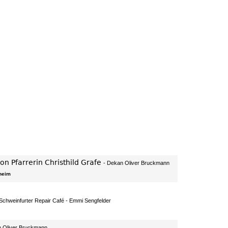
on Pfarrerin Christhild Grafe
Dekan Oliver Bruckmann
heim
chweinfurter Repair Café
Emmi Sengfelder
 Oliver Bruckmann