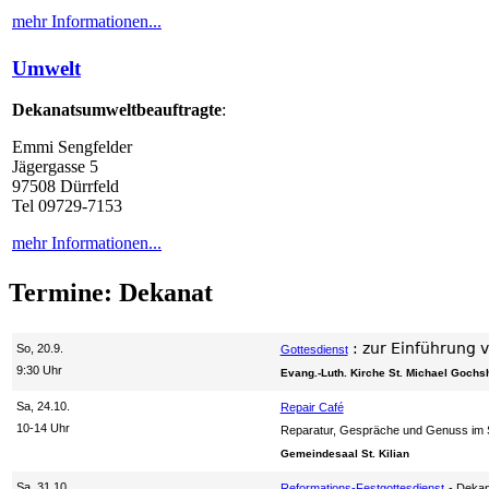
mehr Informationen...
Umwelt
Dekanatsumweltbeauftragte
:
Emmi Sengfelder
Jägergasse 5
97508 Dürrfeld
Tel 09729-7153
mehr Informationen...
Termine: Dekanat
:
zur Einführung v
So, 20.9.
Gottesdienst
9:30 Uhr
Evang.-Luth. Kirche St. Michael Gochs
Sa, 24.10.
Repair Café
10-14 Uhr
Reparatur, Gespräche und Genuss im S
Gemeindesaal St. Kilian
Sa, 31.10.
Reformations-Festgottesdienst
Dekan