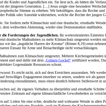
die Kinder und Jugendlichen ein. Sie liest sich, als hätten die Verfas
t der jüngeren Generation. […] Jesus zeigte eine besondere Wertschät
 prophetische Stimme zu erheben. Wir bekräftigen, dass die Rechte und
er Politik oder Autorität widerstehen, welche die Rechte der jungen Ge
. Sie fordern mehr Klimaschutz und eine drastische, ernsthafte Wende 
 dem weltweiten Aktionstag, wieder eine Demonstration stattfinden.
ter die Forderungen der Jugendlichen.
Ihr werteorientiertes Eintreten
 jetzt drastische Maßnahmen zu mehr Klimaschutz umgesetzt werden m
ss wir das „ängstliche Harren der Kreatur“ (Römer 8,19) ernst nehmen.
unseren Einsatz für Arme und Benachteiligte nicht vernachlässigen.
ele Maßnahmen zum Klimaschutz umgesetzt. Mehrere Kirchengemeinden 
gement und sind dafür mit dem
„Grünen Gockel“
zertifiziert worden. Da
 defekter Gegenstände Ressourcen schont.
usst: Es reicht nicht, sich auf dem Erreichten auszuruhen. Wir werden 
, auf freiwilliges Engagement einzelner zu setzen, sondern wir als ganz
änderung einzudämmen, muss einen deutlich höheren Stellenwert in 
nschen auf, ihr eigenes Verhalten zu überprüfen und ernsthafte Schrit
begrenzten Zeitraum auf eigene klimaschädliche Gewohnheiten zu verzich
nen auf: Leiten Sie eine echte, deutliche und wirksame Wende in allen 
önliches und privates Handeln, auch im Rahmen der Kirchengemeinden, i