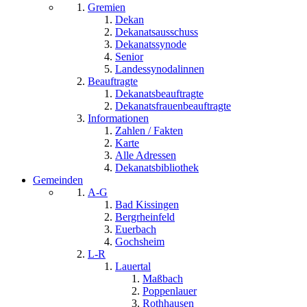
Gremien
Dekan
Dekanatsausschuss
Dekanatssynode
Senior
Landessynodalinnen
Beauftragte
Dekanatsbeauftragte
Dekanatsfrauenbeauftragte
Informationen
Zahlen / Fakten
Karte
Alle Adressen
Dekanatsbibliothek
Gemeinden
A-G
Bad Kissingen
Bergrheinfeld
Euerbach
Gochsheim
L-R
Lauertal
Maßbach
Poppenlauer
Rothhausen