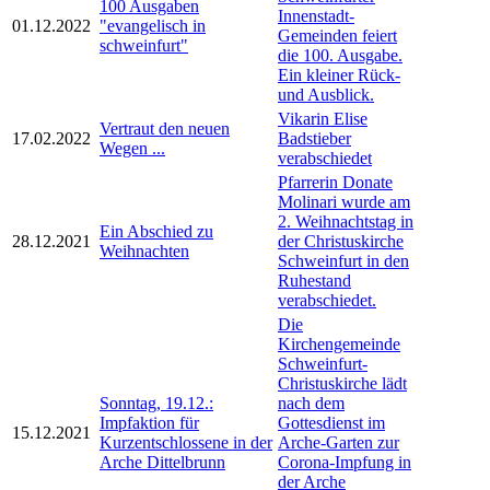
100 Ausgaben
Innenstadt-
01.12.2022
"evangelisch in
Gemeinden feiert
schweinfurt"
die 100. Ausgabe.
Ein kleiner Rück-
und Ausblick.
Vikarin Elise
Vertraut den neuen
17.02.2022
Badstieber
Wegen ...
verabschiedet
Pfarrerin Donate
Molinari wurde am
2. Weihnachtstag in
Ein Abschied zu
28.12.2021
der Christuskirche
Weihnachten
Schweinfurt in den
Ruhestand
verabschiedet.
Die
Kirchengemeinde
Schweinfurt-
Christuskirche lädt
Sonntag, 19.12.:
nach dem
Impfaktion für
Gottesdienst im
15.12.2021
Kurzentschlossene in der
Arche-Garten zur
Arche Dittelbrunn
Corona-Impfung in
der Arche