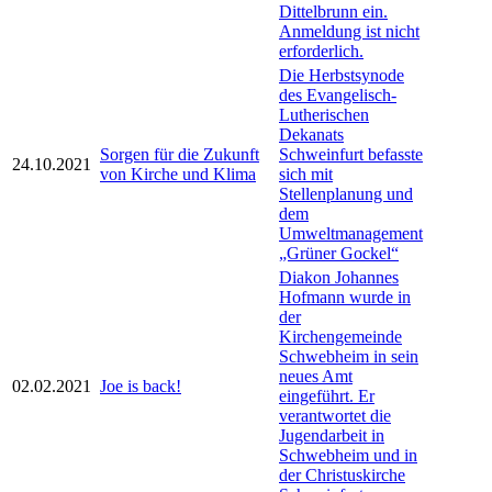
Dittelbrunn ein.
Anmeldung ist nicht
erforderlich.
Die Herbstsynode
des Evangelisch-
Lutherischen
Dekanats
Sorgen für die Zukunft
Schweinfurt befasste
24.10.2021
von Kirche und Klima
sich mit
Stellenplanung und
dem
Umweltmanagement
„Grüner Gockel“
Diakon Johannes
Hofmann wurde in
der
Kirchengemeinde
Schwebheim in sein
neues Amt
02.02.2021
Joe is back!
eingeführt. Er
verantwortet die
Jugendarbeit in
Schwebheim und in
der Christuskirche