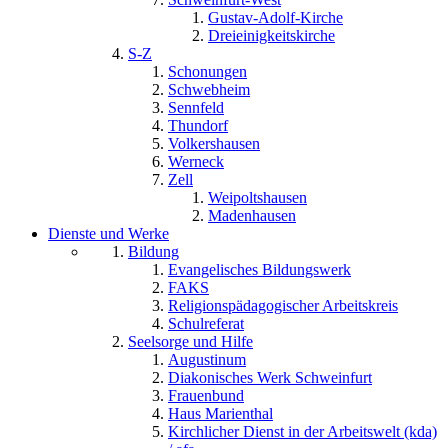
Gustav-Adolf-Kirche
Dreieinigkeitskirche
S-Z
Schonungen
Schwebheim
Sennfeld
Thundorf
Volkershausen
Werneck
Zell
Weipoltshausen
Madenhausen
Dienste und Werke
Bildung
Evangelisches Bildungswerk
FAKS
Religionspädagogischer Arbeitskreis
Schulreferat
Seelsorge und Hilfe
Augustinum
Diakonisches Werk Schweinfurt
Frauenbund
Haus Marienthal
Kirchlicher Dienst in der Arbeitswelt (kda)