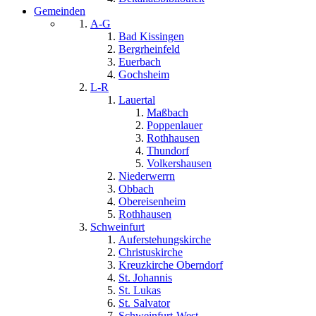
Gemeinden
A-G
Bad Kissingen
Bergrheinfeld
Euerbach
Gochsheim
L-R
Lauertal
Maßbach
Poppenlauer
Rothhausen
Thundorf
Volkershausen
Niederwerrn
Obbach
Obereisenheim
Rothhausen
Schweinfurt
Auferstehungskirche
Christuskirche
Kreuzkirche Oberndorf
St. Johannis
St. Lukas
St. Salvator
Schweinfurt-West