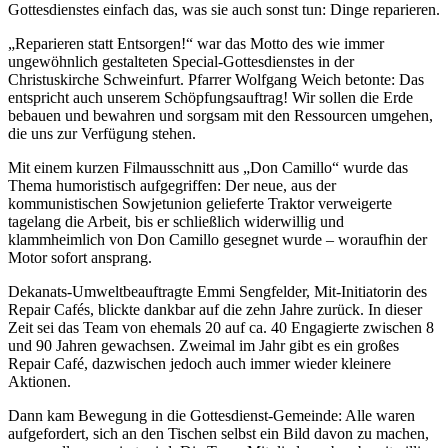
Gottesdienstes einfach das, was sie auch sonst tun: Dinge reparieren.
„Reparieren statt Entsorgen!“ war das Motto des wie immer
ungewöhnlich gestalteten Special-Gottesdienstes in der
Christuskirche Schweinfurt. Pfarrer Wolfgang Weich betonte: Das
entspricht auch unserem Schöpfungsauftrag! Wir sollen die Erde
bebauen und bewahren und sorgsam mit den Ressourcen umgehen,
die uns zur Verfügung stehen.
Mit einem kurzen Filmausschnitt aus „Don Camillo“ wurde das
Thema humoristisch aufgegriffen: Der neue, aus der
kommunistischen Sowjetunion gelieferte Traktor verweigerte
tagelang die Arbeit, bis er schließlich widerwillig und
klammheimlich von Don Camillo gesegnet wurde – woraufhin der
Motor sofort ansprang.
Dekanats-Umweltbeauftragte Emmi Sengfelder, Mit-Initiatorin des
Repair Cafés, blickte dankbar auf die zehn Jahre zurück. In dieser
Zeit sei das Team von ehemals 20 auf ca. 40 Engagierte zwischen 8
und 90 Jahren gewachsen. Zweimal im Jahr gibt es ein großes
Repair Café, dazwischen jedoch auch immer wieder kleinere
Aktionen.
Dann kam Bewegung in die Gottesdienst-Gemeinde: Alle waren
aufgefordert, sich an den Tischen selbst ein Bild davon zu machen,