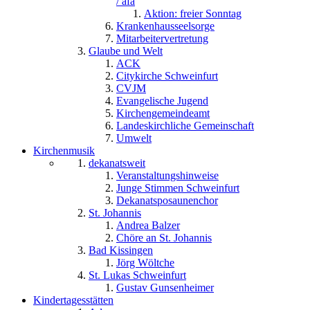
/ afa
Aktion: freier Sonntag
Krankenhausseelsorge
Mitarbeitervertretung
Glaube und Welt
ACK
Citykirche Schweinfurt
CVJM
Evangelische Jugend
Kirchengemeindeamt
Landeskirchliche Gemeinschaft
Umwelt
Kirchenmusik
dekanatsweit
Veranstaltungshinweise
Junge Stimmen Schweinfurt
Dekanatsposaunenchor
St. Johannis
Andrea Balzer
Chöre an St. Johannis
Bad Kissingen
Jörg Wöltche
St. Lukas Schweinfurt
Gustav Gunsenheimer
Kindertagesstätten