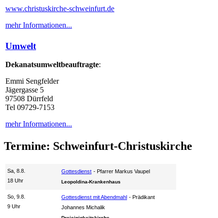
www.christuskirche-schweinfurt.de
mehr Informationen...
Umwelt
Dekanatsumweltbeauftragte
:
Emmi Sengfelder
Jägergasse 5
97508 Dürrfeld
Tel 09729-7153
mehr Informationen...
Termine: Schweinfurt-Christuskirche
Sa, 8.8.
Gottesdienst
Pfarrer Markus Vaupel
18 Uhr
Leopoldina-Krankenhaus
So, 9.8.
Gottesdienst mit Abendmahl
Prädikant
9 Uhr
Johannes Michalik
Dreieinigkeitskirche