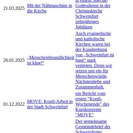
in einem Special-
Mit der Nähmaschine in
Gottesdienst in der
21.03.2025
die Kirche
Christuskirche
Schweinfurt
zehnjähriges
Jubiläum
Auch evangelische
und katholische
Kirchen waren bei
der Kundgebung
von „Schweinfurt ist
„Menschenfreundlichkeit
26.01.2025
bunt“ stark
ist klug!“
vertreten. Denn wir
setzen uns ein für
Menschenwürde,
Nächstenliebe und
Zusammenhalt.
ein Bericht vom
ersten "Konfi-
MOVE: Konfi-Arbeit in
01.12.2022
Wochenende" des
der Stadt Schweinfurt
Kurskonzepts
"MOVE"
Der gemeinsame
Gemeindebrief der
Schweinfurter