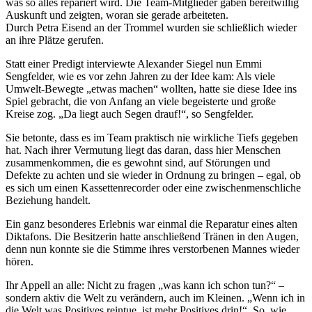
was so alles repariert wird. Die Team-Mitglieder gaben bereitwillig
Auskunft und zeigten, woran sie gerade arbeiteten.
Durch Petra Eisend an der Trommel wurden sie schließlich wieder
an ihre Plätze gerufen.
Statt einer Predigt interviewte Alexander Siegel nun Emmi
Sengfelder, wie es vor zehn Jahren zu der Idee kam: Als viele
Umwelt-Bewegte „etwas machen“ wollten, hatte sie diese Idee ins
Spiel gebracht, die von Anfang an viele begeisterte und große
Kreise zog. „Da liegt auch Segen drauf!“, so Sengfelder.
Sie betonte, dass es im Team praktisch nie wirkliche Tiefs gegeben
hat. Nach ihrer Vermutung liegt das daran, dass hier Menschen
zusammenkommen, die es gewohnt sind, auf Störungen und
Defekte zu achten und sie wieder in Ordnung zu bringen – egal, ob
es sich um einen Kassettenrecorder oder eine zwischenmenschliche
Beziehung handelt.
Ein ganz besonderes Erlebnis war einmal die Reparatur eines alten
Diktafons. Die Besitzerin hatte anschließend Tränen in den Augen,
denn nun konnte sie die Stimme ihres verstorbenen Mannes wieder
hören.
Ihr Appell an alle: Nicht zu fragen „was kann ich schon tun?“ –
sondern aktiv die Welt zu verändern, auch im Kleinen. „Wenn ich in
die Welt was Positives reintue, ist mehr Positives drin!“. So, wie