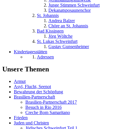
Junge Stimmen Schweinfurt
Dekanatsposaunenchor
St. Johannis
Andrea Balzer
Chöre an St. Johannis
Bad Kissingen
Jörg Wöltche
St. Lukas Schweinfurt
Gustav Gunsenheimer
Kindertagesstätten
Adressen
Unsere Themen
Armut
Asyl, Flucht, Seenot
Bewahrung der Schöpfung
Brasilien-Partnerschaft
Brasilien-Partnerschaft 2017
Besuch in Rio 2016
Creche Bom Samaritano
Frieden
Juden und Christen
Jüdisches Schweinfurt Teil 1