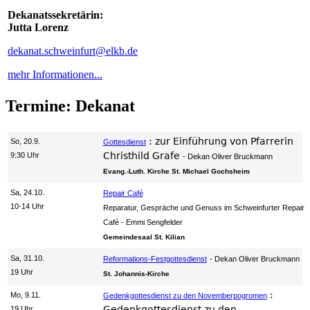
Dekanatssekretärin:
Jutta Lorenz
dekanat.schweinfurt@elkb.de
mehr Informationen...
Termine: Dekanat
:
zur Einführung von Pfarrerin
So, 20.9.
Gottesdienst
Christhild Grafe
9:30 Uhr
Dekan Oliver Bruckmann
Evang.-Luth. Kirche St. Michael Gochsheim
Sa, 24.10.
Repair Café
10-14 Uhr
Reparatur, Gespräche und Genuss im Schweinfurter Repair
Café
Emmi Sengfelder
Gemeindesaal St. Kilian
Sa, 31.10.
Reformations-Festgottesdienst
Dekan Oliver Bruckmann
19 Uhr
St. Johannis-Kirche
:
Mo, 9.11.
Gedenkgottesdienst zu den Novemberpogromen
Gedenkgottesdienst zu den
19 Uhr