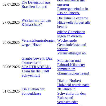
den Austausch mit
Die Delegation aus
02.07.2026
unseren
Brasilien kommt!
Partnergemeinden in
Rio de Janeiro.
Die aktuelle extreme
Was tun wir für den
27.06.2026
Hitzewelle fordert alle
Klimaschutz?
heraus
etliche Gemeinden
sagen an diesem
Veranstaltungsabsagen
Wochenende
26.06.2026
wegen Hitze
Gemeindefeste und
weitere
Veranstaltungen ab.
Glaube bewegt: Das
Mitmachen und
ökumenische
Fahrrad-Kilometer
08.06.2026
STADTRADELN-
sammeln im
Team für die Stadt
ökumenischen Team!
Schweinfurt
Diakon Norbert
Holzheid wurde nach
Ein Diakon der
28 Jahren in
31.05.2026
Sonderklasse
Schweinfurt in den
Ruhestand
verabschiedet