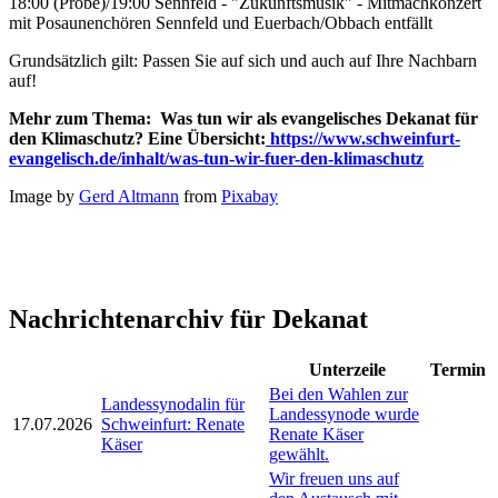
18:00 (Probe)/19:00 Sennfeld - "Zukunftsmusik" - Mitmachkonzert
mit Posaunenchören Sennfeld und Euerbach/Obbach entfällt
Grundsätzlich gilt: Passen Sie auf sich und auch auf Ihre Nachbarn
auf!
Mehr zum Thema:
Was tun wir als evangelisches Dekanat für
den
Klimaschutz
? Eine Übersicht:
https://www.schweinfurt-
evangelisch.de/inhalt/was-tun-wir-fuer-den-klimaschutz
Image by
Gerd Altmann
from
Pixabay
Nachrichtenarchiv für Dekanat
Unterzeile
Termin
Bei den Wahlen zur
Landessynodalin für
Landessynode wurde
17.07.2026
Schweinfurt: Renate
Renate Käser
Käser
gewählt.
Wir freuen uns auf