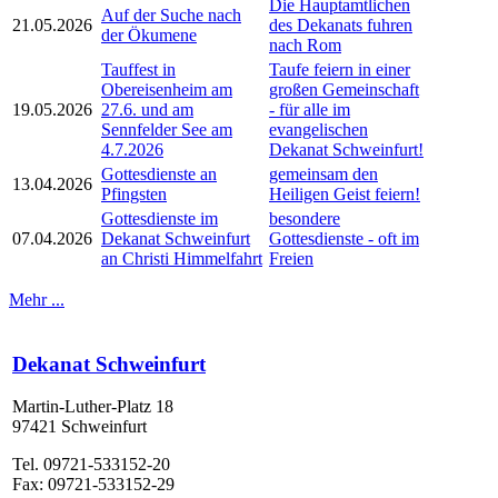
Die Hauptamtlichen
Auf der Suche nach
21.05.2026
des Dekanats fuhren
der Ökumene
nach Rom
Tauffest in
Taufe feiern in einer
Obereisenheim am
großen Gemeinschaft
19.05.2026
27.6. und am
- für alle im
Sennfelder See am
evangelischen
4.7.2026
Dekanat Schweinfurt!
Gottesdienste an
gemeinsam den
13.04.2026
Pfingsten
Heiligen Geist feiern!
Gottesdienste im
besondere
07.04.2026
Dekanat Schweinfurt
Gottesdienste - oft im
an Christi Himmelfahrt
Freien
Mehr ...
Dekanat Schweinfurt
Martin-Luther-Platz 18
97421 Schweinfurt
Tel. 09721-533152-20
Fax: 09721-533152-29