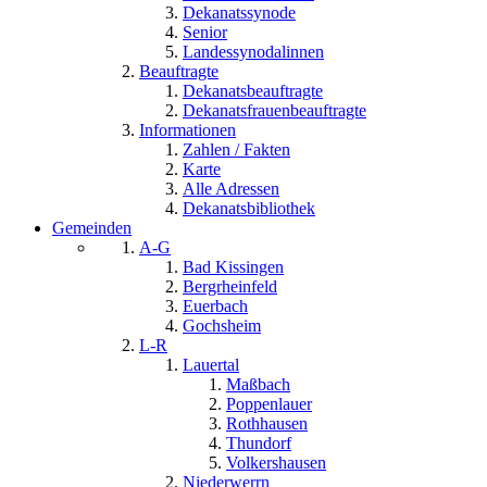
Dekanatssynode
Senior
Landessynodalinnen
Beauftragte
Dekanatsbeauftragte
Dekanatsfrauenbeauftragte
Informationen
Zahlen / Fakten
Karte
Alle Adressen
Dekanatsbibliothek
Gemeinden
A-G
Bad Kissingen
Bergrheinfeld
Euerbach
Gochsheim
L-R
Lauertal
Maßbach
Poppenlauer
Rothhausen
Thundorf
Volkershausen
Niederwerrn