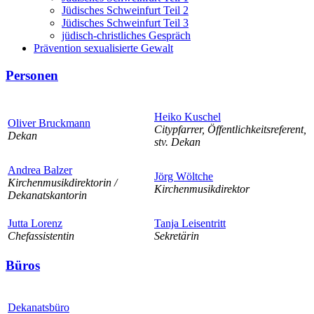
Jüdisches Schweinfurt Teil 2
Jüdisches Schweinfurt Teil 3
jüdisch-christliches Gespräch
Prävention sexualisierte Gewalt
Personen
Heiko Kuschel
Oliver Bruckmann
Citypfarrer, Öffentlichkeitsreferent,
Dekan
stv. Dekan
Andrea Balzer
Jörg Wöltche
Kirchenmusikdirektorin /
Kirchenmusikdirektor
Dekanatskantorin
Jutta Lorenz
Tanja Leisentritt
Chefassistentin
Sekretärin
Büros
Dekanatsbüro