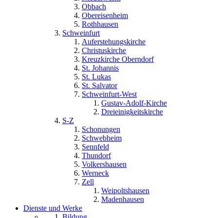
Obbach
Obereisenheim
Rothhausen
Schweinfurt
Auferstehungskirche
Christuskirche
Kreuzkirche Oberndorf
St. Johannis
St. Lukas
St. Salvator
Schweinfurt-West
Gustav-Adolf-Kirche
Dreieinigkeitskirche
S-Z
Schonungen
Schwebheim
Sennfeld
Thundorf
Volkershausen
Werneck
Zell
Weipoltshausen
Madenhausen
Dienste und Werke
Bildung