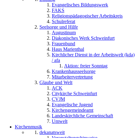
Evangelisches Bildungswerk
FAKS
Religionspädagogischer Arbeitskreis
Schulreferat
Seelsorge und Hilfe
Augustinum
Diakonisches Werk Schweinfurt
Frauenbund
Haus Marienthal
Kirchlicher Dienst in der Arbeitswelt (kda)
/ afa
Aktion: freier Sonntag
Krankenhausseelsorge
Mitarbeitervertretung
Glaube und Welt
ACK
Citykirche Schweinfurt
CVJM
Evangelische Jugend
Kirchengemeindeamt
Landeskirchliche Gemeinschaft
Umwelt
Kirchenmusik
dekanatsweit
Veranstaltungshinweise