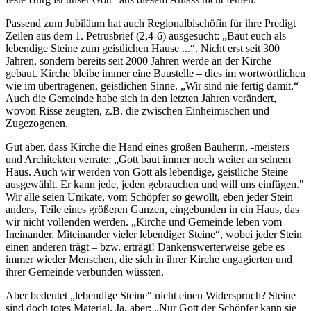
Passend zum Jubiläum hat auch Regionalbischöfin für ihre Predigt
Zeilen aus dem 1. Petrusbrief (2,4-6) ausgesucht: „Baut euch als
lebendige Steine zum geistlichen Hause ...“. Nicht erst seit 300
Jahren, sondern bereits seit 2000 Jahren werde an der Kirche
gebaut. Kirche bleibe immer eine Baustelle – dies im wortwörtlichen
wie im übertragenen, geistlichen Sinne. „Wir sind nie fertig damit.“
Auch die Gemeinde habe sich in den letzten Jahren verändert,
wovon Risse zeugten, z.B. die zwischen Einheimischen und
Zugezogenen.
Gut aber, dass Kirche die Hand eines großen Bauherrn, -meisters
und Architekten verrate: „Gott baut immer noch weiter an seinem
Haus. Auch wir werden von Gott als lebendige, geistliche Steine
ausgewählt. Er kann jede, jeden gebrauchen und will uns einfügen."
Wir alle seien Unikate, vom Schöpfer so gewollt, eben jeder Stein
anders, Teile eines größeren Ganzen, eingebunden in ein Haus, das
wir nicht vollenden werden. „Kirche und Gemeinde leben vom
Ineinander, Miteinander vieler lebendiger Steine“, wobei jeder Stein
einen anderen trägt – bzw. erträgt! Dankenswerterweise gebe es
immer wieder Menschen, die sich in ihrer Kirche engagierten und
ihrer Gemeinde verbunden wüssten.
Aber bedeutet „lebendige Steine“ nicht einen Widerspruch? Steine
sind doch totes Material. Ja, aber: „Nur Gott der Schöpfer kann sie