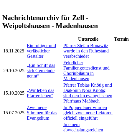
Nachrichtenarchiv für Zell -
Weipoltshausen - Madenhausen
Unterzeile
Termin
Ein ruhiger und
Pfarrer Stefan Bonawitz
18.11.2025
verlässlicher
wurde in den Ruhestand
Gestalter
verabschiedet
Feierlicher
„Ein Schiff das
Familiengottesdienst und
29.10.2025
sich Gemeinde
Chorjubiläum in
nennt“
Madenhausen
Pfarrer Tobias Knötig und
„Wir leben das
Diakonin Nora Knötig
15.10.2025
Pfarrersleben“
sind neu im evangelischen
Pfarrhaus Maßbach
Zwei neue
In Poppenlauer wurden
15.07.2025
Stimmen für das
gleich zwei neue Lektoren
Evangelium
offiziell eingeführt
In einem
abwechslungsreichen