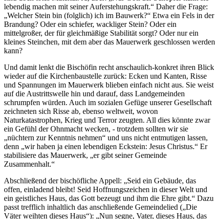
lebendig machen mit seiner Auferstehungskraft.“ Daher die Frage:
„Welcher Stein bin (folglich) ich im Bauwerk?“ Etwa ein Fels in der
Brandung? Oder ein schiefer, wackliger Stein? Oder ein
mittelgroßer, der für gleichmäßige Stabilität sorgt? Oder nur ein
kleines Steinchen, mit dem aber das Mauerwerk geschlossen werden
kann?
Und damit lenkt die Bischöfin recht anschaulich-konkret ihren Blick
wieder auf die Kirchenbaustelle zurück: Ecken und Kanten, Risse
und Spannungen im Mauerwerk blieben einfach nicht aus. Sie weist
auf die Austrittswelle hin und darauf, dass Landgemeinden
schrumpfen würden. Auch im sozialen Gefüge unserer Gesellschaft
zeichneten sich Risse ab, ebenso weltweit, wovon
Naturkatastrophen, Krieg und Terror zeugten. All dies könnte zwar
ein Gefühl der Ohnmacht wecken, - trotzdem sollten wir sie
„nüchtern zur Kenntnis nehmen“ und uns nicht entmutigen lassen,
denn „wir haben ja einen lebendigen Eckstein: Jesus Christus.“ Er
stabilisiere das Mauerwerk, „er gibt seiner Gemeinde
Zusammenhalt.“
Abschließend der bischöfliche Appell: „Seid ein Gebäude, das
offen, einladend bleibt! Seid Hoffnungszeichen in dieser Welt und
ein geistliches Haus, das Gott bezeugt und ihm die Ehre gibt.“ Dazu
passt trefflich inhaltlich das anschließende Gemeindelied („Die
Väter weihten dieses Haus“): „Nun segne, Vater, dieses Haus, das