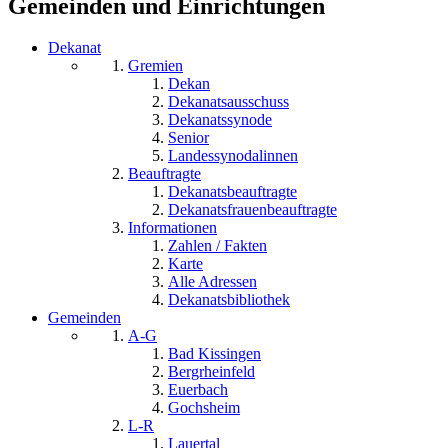
Gemeinden und Einrichtungen
Dekanat
Gremien
Dekan
Dekanatsausschuss
Dekanatssynode
Senior
Landessynodalinnen
Beauftragte
Dekanatsbeauftragte
Dekanatsfrauenbeauftragte
Informationen
Zahlen / Fakten
Karte
Alle Adressen
Dekanatsbibliothek
Gemeinden
A-G
Bad Kissingen
Bergrheinfeld
Euerbach
Gochsheim
L-R
Lauertal