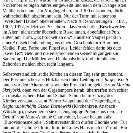
November selbigen Jahres eingeweiht und nach dem Evangelisten
Matthäus benannt. Ihr Vorgängerbau, um 1300 entstanden, dürfte
wahrscheinlich abgebrannt sein. Nur der Turm mit seiner sog.
"Welschen Haube" blieb erhalten. Nach X Renovierungen – 1821,
1902, 1957, zuletzt vor 30 Jahren – lassen sich die „Beschwerden
im Alter“ nicht mehr übersehen: Risse innen, abgefallener Putz
außen am Turm. „Es bröckelt an dir.“ Hausherr Vaupel packt in
einer Art Zeichenhandlung aus einem Geschenkkorb Hammer,
Meißel, Putz, Farbe und Pinsel aus. Leider fehlen darin bis dato
„zwei
G
s“:
G
eld und die entsprechenden
G
enehmigungen zur
Sanierung. Die Mühlen von Denkmalschutz und kirchlichen
Behörden mahlen eben recht langsam.
Selbstverständlich ist die Kirche an diesem Tag sehr gut besucht.
Der Posaunenchor aus Holzhausen unter Leitung von
Jürgen Koch
unten vor dem Altarraum sowie der Projektchor, geleitet von
Marina
Skrzybski
, oben von der Orgelempore herab, übertreffen sich schier
an musikalischem Elan und Schall. Schon beim Einzug des
Kirchenvorstandes samt Pfarrer Vaupel und der Festpredigerin,
Regionalbischöfin Gisela Bornowski
(Kirchenkreis Ansbach-
Würzburg), präsentieren sie das eingängige Prelude aus dem „Te
Deum“ von Marc-Antoine Charpentier, besser bekannt als
„Eurovisionsmelodie“. Selbstverständlich dürfen Choräle wie „Tut
mir auf die schöne Pforte, führt in Gottes Haus mich ein“ und „Ein
feste Burg ist unser Gott“ aus diesem Anlass nicht fehlen.