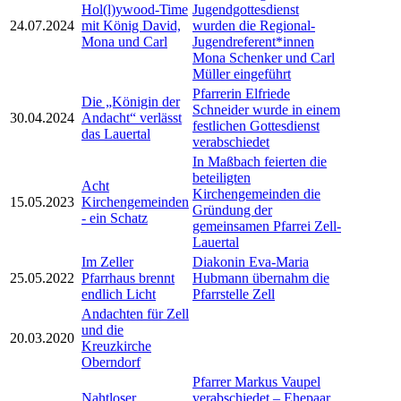
Hol(l)ywood-Time
Jugendgottesdienst
24.07.2024
mit König David,
wurden die Regional-
Mona und Carl
Jugendreferent*innen
Mona Schenker und Carl
Müller eingeführt
Pfarrerin Elfriede
Die „Königin der
Schneider wurde in einem
30.04.2024
Andacht“ verlässt
festlichen Gottesdienst
das Lauertal
verabschiedet
In Maßbach feierten die
beteiligten
Acht
Kirchengemeinden die
15.05.2023
Kirchengemeinden
Gründung der
- ein Schatz
gemeinsamen Pfarrei Zell-
Lauertal
Im Zeller
Diakonin Eva-Maria
25.05.2022
Pfarrhaus brennt
Hubmann übernahm die
endlich Licht
Pfarrstelle Zell
Andachten für Zell
und die
20.03.2020
Kreuzkirche
Oberndorf
Pfarrer Markus Vaupel
Nahtloser
verabschiedet – Ehepaar