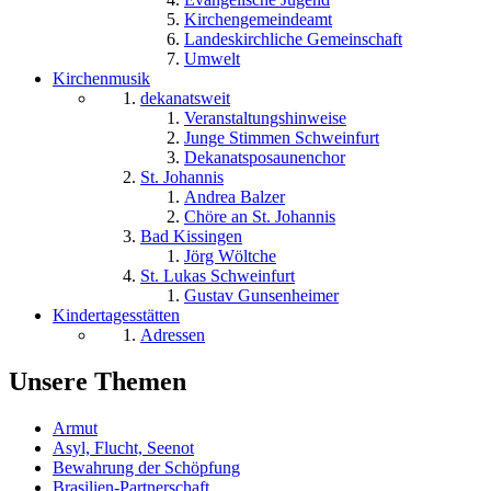
Kirchengemeindeamt
Landeskirchliche Gemeinschaft
Umwelt
Kirchenmusik
dekanatsweit
Veranstaltungshinweise
Junge Stimmen Schweinfurt
Dekanatsposaunenchor
St. Johannis
Andrea Balzer
Chöre an St. Johannis
Bad Kissingen
Jörg Wöltche
St. Lukas Schweinfurt
Gustav Gunsenheimer
Kindertagesstätten
Adressen
Unsere Themen
Armut
Asyl, Flucht, Seenot
Bewahrung der Schöpfung
Brasilien-Partnerschaft