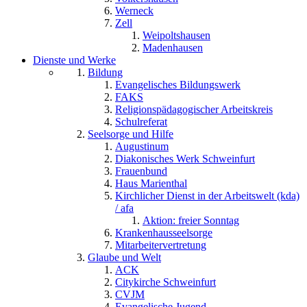
Werneck
Zell
Weipoltshausen
Madenhausen
Dienste und Werke
Bildung
Evangelisches Bildungswerk
FAKS
Religionspädagogischer Arbeitskreis
Schulreferat
Seelsorge und Hilfe
Augustinum
Diakonisches Werk Schweinfurt
Frauenbund
Haus Marienthal
Kirchlicher Dienst in der Arbeitswelt (kda)
/ afa
Aktion: freier Sonntag
Krankenhausseelsorge
Mitarbeitervertretung
Glaube und Welt
ACK
Citykirche Schweinfurt
CVJM
Evangelische Jugend