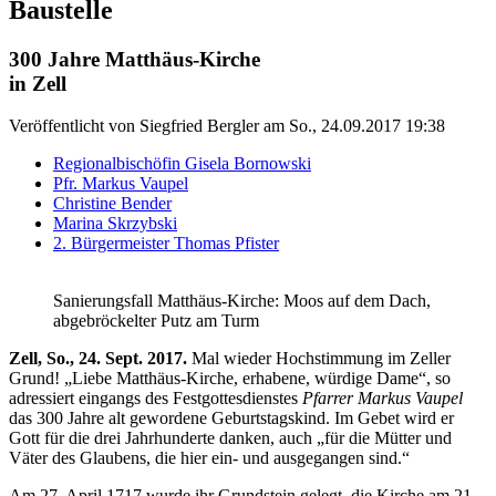
Baustelle
300 Jahre Matthäus-Kirche
in Zell
Veröffentlicht von
Siegfried Bergler
am
So., 24.09.2017 19:38
Regionalbischöfin Gisela Bornowski
Pfr. Markus Vaupel
Christine Bender
Marina Skrzybski
2. Bürgermeister Thomas Pfister
Sanierungsfall Matthäus-Kirche: Moos auf dem Dach,
abgebröckelter Putz am Turm
Zell, So., 24. Sept. 2017.
Mal wieder Hochstimmung im Zeller
Grund! „Liebe Matthäus-Kirche, erhabene, würdige Dame“, so
adressiert eingangs des Festgottesdienstes
Pfarrer Markus Vaupel
das 300 Jahre alt gewordene Geburtstagskind. Im Gebet wird er
Gott für die drei Jahrhunderte danken, auch „für die Mütter und
Väter des Glaubens, die hier ein- und ausgegangen sind.“
Am 27. April 1717 wurde ihr Grundstein gelegt, die Kirche am 21.