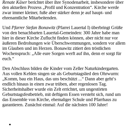
Renate Käser
berichtet über ihre Synodenarbeit, insbesondere über
den aktuellen Prozess „Profil und Konzentration“. Kirche werde
zwar immer kleiner, fuße aber stärker denn je auf haupt- und
ehrenamtliche Mitarbeitenden.
Und
Pfarrer Stefan Bonawitz
(Pfarrei Lauertal I) überbringt Grüße
von den benachbarten Lauertal-Gemeinden: 300 Jahre habe man
hier in dieser Kirche Zuflucht finden können, aber nicht nur vor
äußeren Bedrohungen wie Überschwemmungen, sondern vor allem
im Glauben und im Herzen. Bonawitz zitiert den tröstlichen
Wochenspruch: „Alle eure Sorgen werft auf ihn, denn er sorgt für
euch.“
Den Abschluss bilden die Kinder vom Zeller Naturkindergarten.
Aus vollen Kehlen singen sie als Geburtstagslied den Ohrwurm:
„Komm, bau ein Haus, das uns beschützt ...“ Dann aber geht‘s
endlich hinaus in einen zwar trüben, aber regenlosen Tag.
Sicherheitshalber wurde ein Zelt errichtet, um ungestörten
Geburtstagsfestbetrieb, mit deftigem Essen versteht sich, rund um
das Ensemble von Kirche, ehemaliger Schule und Pfarrhaus zu
garantieren. Zunächst einmal: Auf die nächsten 100 Jahre!