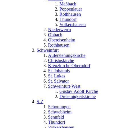
Maßbach
Poppenlauer
Rothhausen
Thundorf
Volkershausen
Niederwerrn
Obbach
Obereisenheim
Rothhausen
Schweinfurt
Auferstehungskirche
Christuskirche
Kreuzkirche Oberndorf
St. Johannis
St. Lukas
St. Salvator
Schweinfurt-West
Gustav-Adolf-Kirche
Dreieinigkeitskirche
S-Z
Schonungen
Schwebheim
Sennfeld
Thundorf
Volkershausen