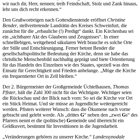
wir nach dir, Herr, nennen; treib Feindschaft, Stolz und Zank hinaus,
lehr uns dich recht erkennen.“
Den Grußwortreigen nach Gottesdienstende eröffnet
Christine
Bender
, stellvertretende Landrätin des Kreises Schweinfurt, die
zunächst für die „erbauliche (!) Predigt“ dankt. Ein Kirchenbau sei
ein „sichtbarer Akt des Glaubens und Zeugnisses“. In einer
schnelllebigen, weitgehend säkularen Welt brauche es solche Orte
der Stille und Entschleunigung. Ferner betont Bender die
gesellschaftspolitische Bedeutung der Kirche, denn sie habe das
christliche Menschenbild nachhaltig geprägt und biete Orientierung
für das Handeln des Einzelnen wie des Staates, speziell was den
Einsatz für Gerechtigkeit und Frieden anbelange. „Möge die Kirche
ein frequentierter Ort in Zell bleiben.“
Der 2. Bürgermeister der Großgemeinde Üchtelhausen,
Thomas
Pfister
, hält die Zahl 300 nicht für das Wichtigste. Wichtiger seien
die Rückschau und der Blick nach vorn: So sei die Kirche vor Ort
ein Stück Heimat. Und sie müsse an Jugendliche weitergereicht
werden. Pfisters weiterer Wunsch: dass die Ökumene nach vorne
gebracht und gelebt werde. Als „drittes
G
“ neben den „zwei
G
s“ des
Pfarrers nennt er die (politische)
G
emeinde und überreicht ein
Geldkuvert, bestimmt für Investitionen in die Jugendarbeit.
„Veränderungen gehören zu unserer Kirche.“
Landessynodale