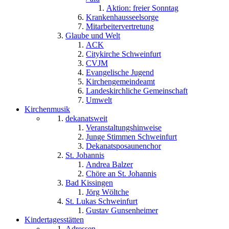
Aktion: freier Sonntag
Krankenhausseelsorge
Mitarbeitervertretung
Glaube und Welt
ACK
Citykirche Schweinfurt
CVJM
Evangelische Jugend
Kirchengemeindeamt
Landeskirchliche Gemeinschaft
Umwelt
Kirchenmusik
dekanatsweit
Veranstaltungshinweise
Junge Stimmen Schweinfurt
Dekanatsposaunenchor
St. Johannis
Andrea Balzer
Chöre an St. Johannis
Bad Kissingen
Jörg Wöltche
St. Lukas Schweinfurt
Gustav Gunsenheimer
Kindertagesstätten
Adressen