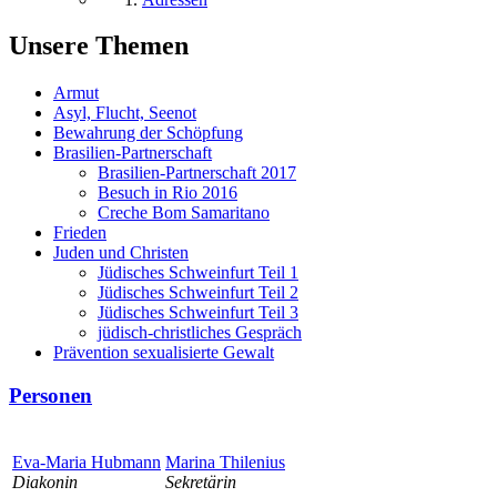
Unsere Themen
Armut
Asyl, Flucht, Seenot
Bewahrung der Schöpfung
Brasilien-Partnerschaft
Brasilien-Partnerschaft 2017
Besuch in Rio 2016
Creche Bom Samaritano
Frieden
Juden und Christen
Jüdisches Schweinfurt Teil 1
Jüdisches Schweinfurt Teil 2
Jüdisches Schweinfurt Teil 3
jüdisch-christliches Gespräch
Prävention sexualisierte Gewalt
Personen
Eva-Maria Hubmann
Marina Thilenius
Diakonin
Sekretärin