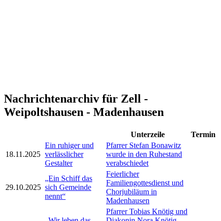
Nachrichtenarchiv für Zell -
Weipoltshausen - Madenhausen
Unterzeile
Termin
Ein ruhiger und
Pfarrer Stefan Bonawitz
18.11.2025
verlässlicher
wurde in den Ruhestand
Gestalter
verabschiedet
Feierlicher
„Ein Schiff das
Familiengottesdienst und
29.10.2025
sich Gemeinde
Chorjubiläum in
nennt“
Madenhausen
Pfarrer Tobias Knötig und
„Wir leben das
Diakonin Nora Knötig