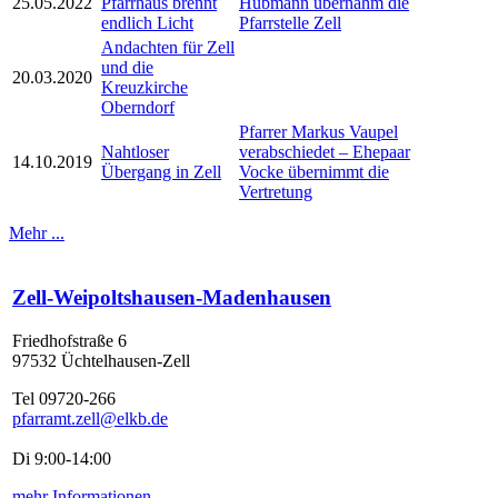
25.05.2022
Pfarrhaus brennt
Hubmann übernahm die
endlich Licht
Pfarrstelle Zell
Andachten für Zell
und die
20.03.2020
Kreuzkirche
Oberndorf
Pfarrer Markus Vaupel
Nahtloser
verabschiedet – Ehepaar
14.10.2019
Übergang in Zell
Vocke übernimmt die
Vertretung
Mehr ...
Zell-Weipoltshausen-Madenhausen
Friedhofstraße 6
97532 Üchtelhausen-Zell
Tel 09720-266
pfarramt.zell@elkb.de
Di 9:00-14:00
mehr Informationen...