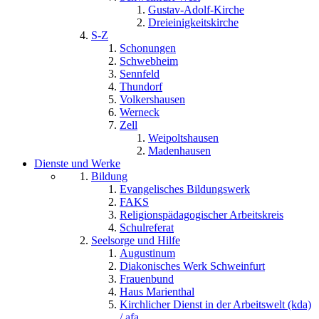
Gustav-Adolf-Kirche
Dreieinigkeitskirche
S-Z
Schonungen
Schwebheim
Sennfeld
Thundorf
Volkershausen
Werneck
Zell
Weipoltshausen
Madenhausen
Dienste und Werke
Bildung
Evangelisches Bildungswerk
FAKS
Religionspädagogischer Arbeitskreis
Schulreferat
Seelsorge und Hilfe
Augustinum
Diakonisches Werk Schweinfurt
Frauenbund
Haus Marienthal
Kirchlicher Dienst in der Arbeitswelt (kda)
/ afa