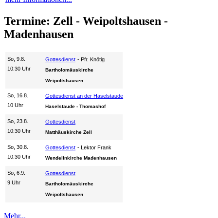
Termine: Zell - Weipoltshausen -
Madenhausen
So, 9.8.
Gottesdienst
Pfr. Knötig
10:30 Uhr
Bartholomäuskirche
Weipoltshausen
So, 16.8.
Gottesdienst an der Haselstaude
10 Uhr
Haselstaude - Thomashof
So, 23.8.
Gottesdienst
10:30 Uhr
Matthäuskirche Zell
So, 30.8.
Gottesdienst
Lektor Frank
10:30 Uhr
Wendelinkirche Madenhausen
So, 6.9.
Gottesdienst
9 Uhr
Bartholomäuskirche
Weipoltshausen
Mehr...