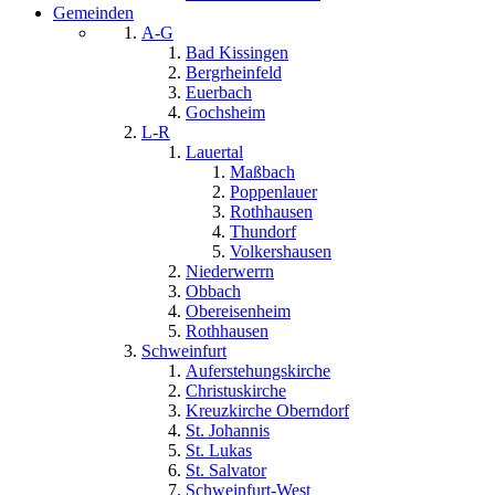
Gemeinden
A-G
Bad Kissingen
Bergrheinfeld
Euerbach
Gochsheim
L-R
Lauertal
Maßbach
Poppenlauer
Rothhausen
Thundorf
Volkershausen
Niederwerrn
Obbach
Obereisenheim
Rothhausen
Schweinfurt
Auferstehungskirche
Christuskirche
Kreuzkirche Oberndorf
St. Johannis
St. Lukas
St. Salvator
Schweinfurt-West