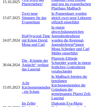
15.10.2025
Pfarrersleben“
sind neu im evangelischen
Pfarrhaus Maßbach
Zwei neue
In Poppenlauer wurden
15.07.2025
Stimmen für das
gleich zwei neue Lektoren
Evangelium
offiziell eingeführt
In einem
abwechslungsreichen
Hol(l)ywood-Time
Jugendgottesdienst
24.07.2024
mit König David,
wurden die Regional-
Mona und Carl
Jugendreferent*innen
Mona Schenker und Carl
Müller eingeführt
Pfarrerin Elfriede
Die „Königin der
Schneider wurde in einem
30.04.2024
Andacht“ verlässt
festlichen Gottesdienst
das Lauertal
verabschiedet
In Maßbach feierten die
beteiligten
Acht
Kirchengemeinden die
15.05.2023
Kirchengemeinden
Gründung der
- ein Schatz
gemeinsamen Pfarrei Zell-
Lauertal
Im Zeller
Diakonin Eva-Maria