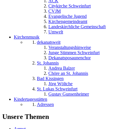
ACK
Citykirche Schweinfurt
CVJM
Evangelische Jugend
Kirchengemeindeamt
Landeskirchliche Gemeinschaft
Umwelt
Kirchenmusik
dekanatsweit
Veranstaltungshinweise
Junge Stimmen Schweinfurt
Dekanatsposaunenchor
St. Johannis
Andrea Balzer
Chöre an St. Johannis
Bad Kissingen
Jörg Wöltche
St. Lukas Schweinfurt
Gustav Gunsenheimer
Kindertagesstätten
Adressen
Unsere Themen
Armut