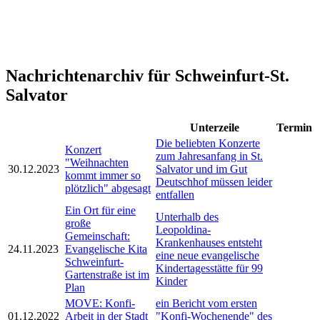
Nachrichtenarchiv für Schweinfurt-St.
Salvator
Unterzeile
Termin
Die beliebten Konzerte
Konzert
zum Jahresanfang in St.
"Weihnachten
30.12.2023
Salvator und im Gut
kommt immer so
Deutschhof müssen leider
plötzlich" abgesagt
entfallen
Ein Ort für eine
Unterhalb des
große
Leopoldina-
Gemeinschaft:
Krankenhauses entsteht
24.11.2023
Evangelische Kita
eine neue evangelische
Schweinfurt-
Kindertagesstätte für 99
Gartenstraße ist im
Kinder
Plan
MOVE: Konfi-
ein Bericht vom ersten
01.12.2022
Arbeit in der Stadt
"Konfi-Wochenende" des