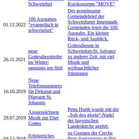
Schweinfurt
Kurskonzepts "MOVE"
Der gemeinsame
Gemeindebrief der
100 Ausgaben
Schweinfurter Innenstadt-
01.12.2022
"evangelisch in
Gemeinden feiert die 100.
schweinfurt"
Ausgabe. Ein kleiner
Rück- und Ausblick.
Gottesdienste in
neue
Schweinfurt-St. Salvator
Gottesdienstreihe
zu anderer Zeit, mit viel
26.11.2021
im Winter:
Musik und
samstags um fünf
weihnachtlicher
Stimmung
Neue
Telefonnummern
16.10.2019
für Dekanat und
Pfarramt St.
Johannis
Petra Hurth wurde mit der
Ausgezeichnete
„Soli deo gloria“-Nadel
29.07.2019
Musik zur Ehre
der bayerischen
Gottes
Landeskirche geehrt.
zu Gunsten der Creche
Erfolgreiches
04.12.2018
Bom Samariatano in Rio