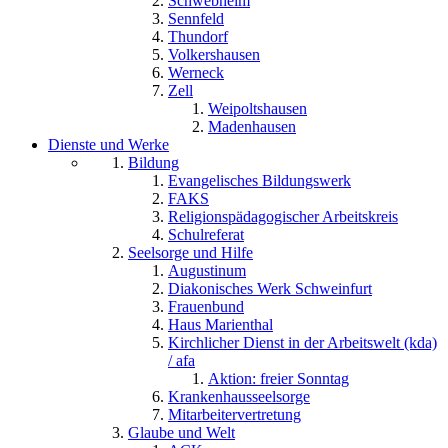
Schwebheim
Sennfeld
Thundorf
Volkershausen
Werneck
Zell
Weipoltshausen
Madenhausen
Dienste und Werke
Bildung
Evangelisches Bildungswerk
FAKS
Religionspädagogischer Arbeitskreis
Schulreferat
Seelsorge und Hilfe
Augustinum
Diakonisches Werk Schweinfurt
Frauenbund
Haus Marienthal
Kirchlicher Dienst in der Arbeitswelt (kda)
/ afa
Aktion: freier Sonntag
Krankenhausseelsorge
Mitarbeitervertretung
Glaube und Welt