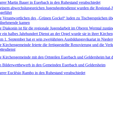
arrer Martin Bauer in Euerbach in den Ruhestand verabschiedet
 einem abwechslungsreichen Jugendgottesdienst wurden die Regional-
ngeführt
e Verantwortlichen des „Grünen Gockel“ luden zu Tischgesprächen üb
ilnehmende kamen
e Diakonin ist für die regionale Jugendarbeit im Oberen Werntal zustän
r ein halbes Jahrhundert Dienst an der Orgel wurde sie in ihrer Kirche
m 1. September hat er sein zweijähriges Ausbildungsvikariat in Niede
e Kirchengemeinde feierte die fertiggestellte Renovierung und die Ver
ttesdienst
e Kirchengemeinde mit den Ortsteilen Euerbach und Geldersheim hat die
n Bilderwettbewerb in den Gemeinden Euerbach und Geldersheim
arrer Euclésio Rambo in den Ruhestand verabschiedet