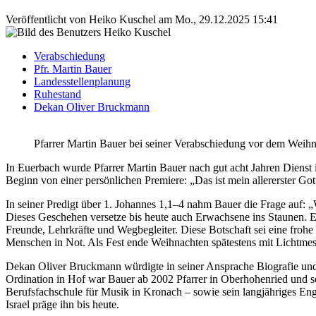
Veröffentlicht von
Heiko Kuschel
am
Mo., 29.12.2025 15:41
Verabschiedung
Pfr. Martin Bauer
Landesstellenplanung
Ruhestand
Dekan Oliver Bruckmann
Pfarrer Martin Bauer bei seiner Verabschiedung vor dem Wei
In Euerbach wurde Pfarrer Martin Bauer nach gut acht Jahren Dienst
Beginn von einer persönlichen Premiere: „Das ist mein allererster G
In seiner Predigt über 1. Johannes 1,1–4 nahm Bauer die Frage auf:
Dieses Geschehen versetze bis heute auch Erwachsene ins Staunen. En
Freunde, Lehrkräfte und Wegbegleiter. Diese Botschaft sei eine frohe
Menschen in Not. Als Fest ende Weihnachten spätestens mit Lichtmess
Dekan Oliver Bruckmann würdigte in seiner Ansprache Biografie und
Ordination in Hof war Bauer ab 2002 Pfarrer in Oberhohenried und se
Berufsfachschule für Musik in Kronach – sowie sein langjähriges En
Israel präge ihn bis heute.