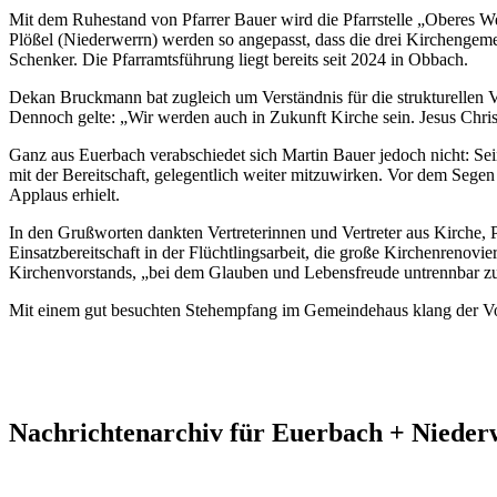
Mit dem Ruhestand von Pfarrer Bauer wird die Pfarrstelle „Oberes We
Plößel (Niederwerrn) werden so angepasst, dass die drei Kirchengemei
Schenker. Die Pfarramtsführung liegt bereits seit 2024 in Obbach.
Dekan Bruckmann bat zugleich um Verständnis für die strukturellen 
Dennoch gelte: „Wir werden auch in Zukunft Kirche sein. Jesus Chri
Ganz aus Euerbach verabschiedet sich Martin Bauer jedoch nicht: Se
mit der Bereitschaft, gelegentlich weiter mitzuwirken. Vor dem Segen 
Applaus erhielt.
In den Grußworten dankten Vertreterinnen und Vertreter aus Kirche,
Einsatzbereitschaft in der Flüchtlingsarbeit, die große Kirchenrenov
Kirchenvorstands, „bei dem Glauben und Lebensfreude untrennbar 
Mit einem gut besuchten Stehempfang im Gemeindehaus klang der Vo
Nachrichtenarchiv für Euerbach + Niede