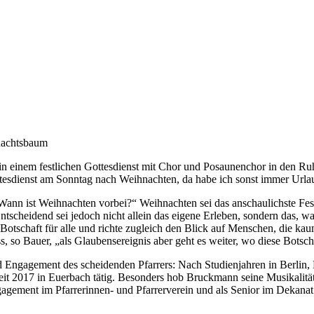
hnachtsbaum
 in einem festlichen Gottesdienst mit Chor und Posaunenchor in den R
ottesdienst am Sonntag nach Weihnachten, da habe ich sonst immer Urla
 „Wann ist Weihnachten vorbei?“ Weihnachten sei das anschaulichste 
tscheidend sei jedoch nicht allein das eigene Erleben, sondern das, 
 Botschaft für alle und richte zugleich den Blick auf Menschen, die k
, so Bauer, „als Glaubensereignis aber geht es weiter, wo diese Botsc
 Engagement des scheidenden Pfarrers: Nach Studienjahren in Berlin,
it 2017 in Euerbach tätig. Besonders hob Bruckmann seine Musikalität
gagement im Pfarrerinnen- und Pfarrerverein und als Senior im Dekana