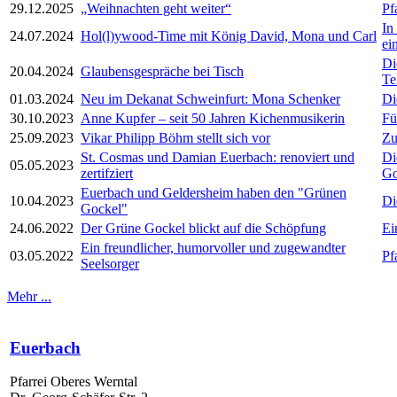
29.12.2025
„Weihnachten geht weiter“
Pf
In
24.07.2024
Hol(l)ywood-Time mit König David, Mona und Carl
ei
Di
20.04.2024
Glaubensgespräche bei Tisch
Te
01.03.2024
Neu im Dekanat Schweinfurt: Mona Schenker
Di
30.10.2023
Anne Kupfer – seit 50 Jahren Kichenmusikerin
Fü
25.09.2023
Vikar Philipp Böhm stellt sich vor
Zu
St. Cosmas und Damian Euerbach: renoviert und
Di
05.05.2023
zertifziert
Go
Euerbach und Geldersheim haben den "Grünen
10.04.2023
Di
Gockel"
24.06.2022
Der Grüne Gockel blickt auf die Schöpfung
Ei
Ein freundlicher, humorvoller und zugewandter
03.05.2022
Pf
Seelsorger
Mehr ...
Euerbach
Pfarrei Oberes Werntal