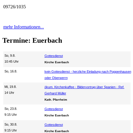
09726/1035
mehr Informationen...
Termine: Euerbach
So, 9.8.
Gottesdienst
10:45 Uhr
Kirche Euerbach
So, 16.8.
kein Gottesdienst - herzliche Einladung nach Poppenhausen
oder Oberwerrn
Mi, 19.8.
ökum. Kirchenkaffee - Bildervortrag über Spanien - Ref.
14 Uhr
Gerhard Müller
Kath. Pfarrheim
So, 23.8.
Gottesdienst
9:15 Uhr
Kirche Euerbach
So, 30.8.
Gottesdienst
9:15 Uhr
Kirche Euerbach