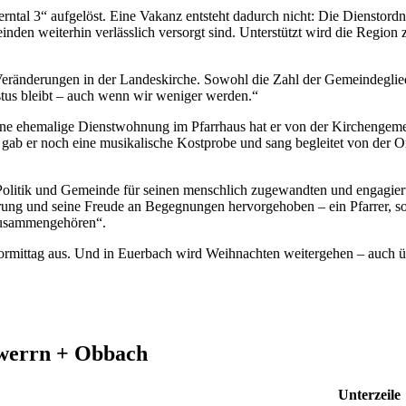
rntal 3“ aufgelöst. Eine Vakanz entsteht dadurch nicht: Die Dienstord
nden weiterhin verlässlich versorgt sind. Unterstützt wird die Region
Veränderungen in der Landeskirche. Sowohl die Zahl der Gemeindeglie
stus bleibt – auch wenn wir weniger werden.“
ine ehemalige Dienstwohnung im Pfarrhaus hat er von der Kirchengemei
gab er noch eine musikalische Kostprobe und sang begleitet von der Orge
 Politik und Gemeinde für seinen menschlich zugewandten und engagier
ierung und seine Freude an Begegnungen hervorgehoben – ein Pfarrer, so 
zusammengehören“.
rmittag aus. Und in Euerbach wird Weihnachten weitergehen – auch ü
rwerrn + Obbach
Unterzeile