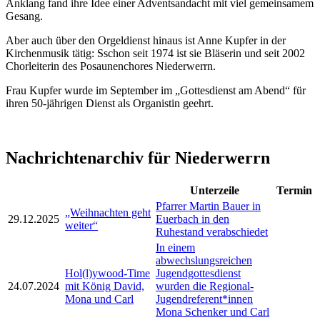
Anklang fand ihre Idee einer Adventsandacht mit viel gemeinsamem
Gesang.
Aber auch über den Orgeldienst hinaus ist Anne Kupfer in der
Kirchenmusik tätig: Sschon seit 1974 ist sie Bläserin und seit 2002
Chorleiterin des Posaunenchores Niederwerrn.
Frau Kupfer wurde im September im „Gottesdienst am Abend“ für
ihren 50-jährigen Dienst als Organistin geehrt.
Nachrichtenarchiv für Niederwerrn
Unterzeile
Termin
Pfarrer Martin Bauer in
„Weihnachten geht
29.12.2025
Euerbach in den
weiter“
Ruhestand verabschiedet
In einem
abwechslungsreichen
Hol(l)ywood-Time
Jugendgottesdienst
24.07.2024
mit König David,
wurden die Regional-
Mona und Carl
Jugendreferent*innen
Mona Schenker und Carl