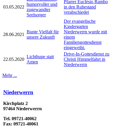
Pfarrer Euclésio Rambo
humorvoller und
03.05.2022
in den Ruhestand
zugewandter
verabschiedet
Seelsorger
Der evangelische
Kindergarten
Bunte Vielfalt für
Niederwerrn wurde mit
28.06.2021
unsere Zukunft
einem
Familiengottesdienst
eingeweiht.
Drive-In-Gottesdienst zu
Lichthupe statt
22.05.2020
Christi Himmelfahrt in
Amen
Niederwerrn
Mehr ...
Niederwerrn
Kirchplatz 2
97464 Niederwerrn
Tel. 09721-40062
Fax: 09721-40061