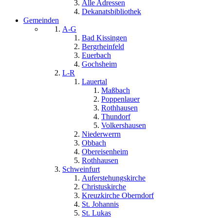
Alle Adressen
Dekanatsbibliothek
Gemeinden
A-G
Bad Kissingen
Bergrheinfeld
Euerbach
Gochsheim
L-R
Lauertal
Maßbach
Poppenlauer
Rothhausen
Thundorf
Volkershausen
Niederwerrn
Obbach
Obereisenheim
Rothhausen
Schweinfurt
Auferstehungskirche
Christuskirche
Kreuzkirche Oberndorf
St. Johannis
St. Lukas