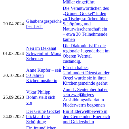
Müller eingeführt
Die Verantwortlichen des
„Grünen Gockel“ luden
zu Tischgesprächen über
Glaubensgespräche
20.04.2024
Schöpfung und
bei Tisch
Naturwisschenschaft ein
– etwa 30 Teilnehmende
kamen
Die Diakonin ist für die
Neu im Dekanat
regionale Jugendarbeit im
01.03.2024
Schweinfurt: Mona
Oberen Werntal
Schenker
zuständig.
Für ein halbes
Anne Kupfer – seit
Jahrhundert Dienst an der
30.10.2023
50 Jahren
Orgel wurde sie in ihrer
Kichenmusikerin
Kirchengemeinde geehrt
Zum 1. September hat er
Vikar Philipp
sein zweijähriges
25.09.2023
Böhm stellt sich
Ausbildungsvikariat in
vor
Niederwerrn begonnen
Der Grüne Gockel
Ein Bilderwettbewerb in
24.06.2022
blickt auf die
den Gemeinden Euerbach
Schöpfung
und Geldersheim
Ein freundlicher,