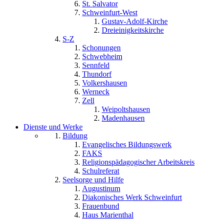
St. Salvator
Schweinfurt-West
Gustav-Adolf-Kirche
Dreieinigkeitskirche
S-Z
Schonungen
Schwebheim
Sennfeld
Thundorf
Volkershausen
Werneck
Zell
Weipoltshausen
Madenhausen
Dienste und Werke
Bildung
Evangelisches Bildungswerk
FAKS
Religionspädagogischer Arbeitskreis
Schulreferat
Seelsorge und Hilfe
Augustinum
Diakonisches Werk Schweinfurt
Frauenbund
Haus Marienthal