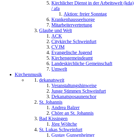
Kirchlicher Dienst in der Arbeitswelt (kda)
/ afa
Aktion: freier Sonntag
Krankenhausseelsorge
Mitarbeitervertretung
Glaube und Welt
ACK
Citykirche Schweinfurt
CVJM
Evangelische Jugend
Kirchengemeindeamt
Landeskirchliche Gemeinschaft
Umwelt
Kirchenmusik
dekanatsweit
Veranstaltungshinweise
Junge Stimmen Schweinfurt
Dekanatsposaunenchor
St. Johannis
Andrea Balzer
Chöre an St. Johannis
Bad Kissingen
Jörg Wöltche
St. Lukas Schweinfurt
Gustav Gunsenheimer