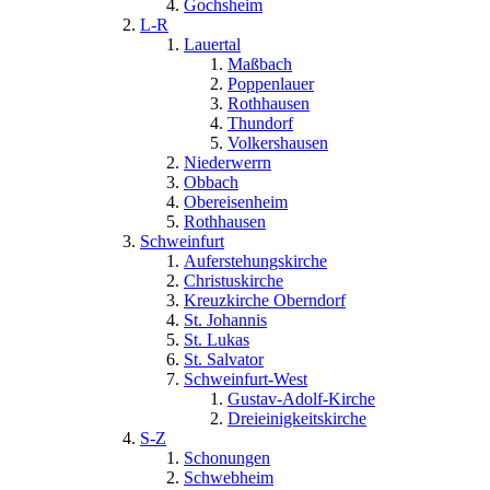
Gochsheim
L-R
Lauertal
Maßbach
Poppenlauer
Rothhausen
Thundorf
Volkershausen
Niederwerrn
Obbach
Obereisenheim
Rothhausen
Schweinfurt
Auferstehungskirche
Christuskirche
Kreuzkirche Oberndorf
St. Johannis
St. Lukas
St. Salvator
Schweinfurt-West
Gustav-Adolf-Kirche
Dreieinigkeitskirche
S-Z
Schonungen
Schwebheim