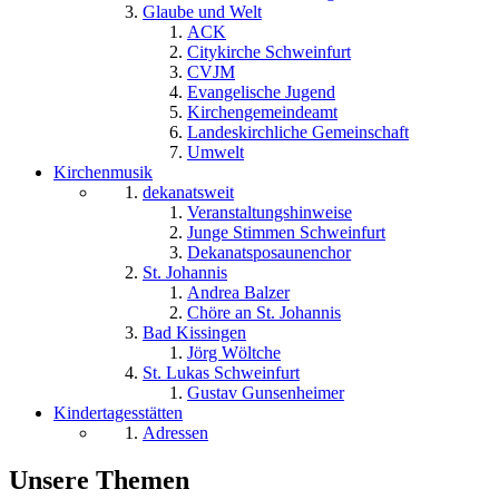
Glaube und Welt
ACK
Citykirche Schweinfurt
CVJM
Evangelische Jugend
Kirchengemeindeamt
Landeskirchliche Gemeinschaft
Umwelt
Kirchenmusik
dekanatsweit
Veranstaltungshinweise
Junge Stimmen Schweinfurt
Dekanatsposaunenchor
St. Johannis
Andrea Balzer
Chöre an St. Johannis
Bad Kissingen
Jörg Wöltche
St. Lukas Schweinfurt
Gustav Gunsenheimer
Kindertagesstätten
Adressen
Unsere Themen