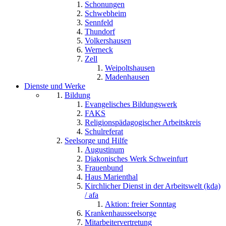
Schonungen
Schwebheim
Sennfeld
Thundorf
Volkershausen
Werneck
Zell
Weipoltshausen
Madenhausen
Dienste und Werke
Bildung
Evangelisches Bildungswerk
FAKS
Religionspädagogischer Arbeitskreis
Schulreferat
Seelsorge und Hilfe
Augustinum
Diakonisches Werk Schweinfurt
Frauenbund
Haus Marienthal
Kirchlicher Dienst in der Arbeitswelt (kda)
/ afa
Aktion: freier Sonntag
Krankenhausseelsorge
Mitarbeitervertretung