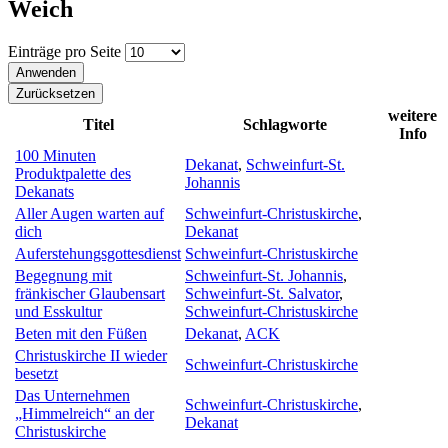
Weich
Einträge pro Seite
weitere
Titel
Schlagworte
Info
100 Minuten
Dekanat
,
Schweinfurt-St.
Produktpalette des
Johannis
Dekanats
Aller Augen warten auf
Schweinfurt-Christuskirche
,
dich
Dekanat
Auferstehungsgottesdienst
Schweinfurt-Christuskirche
Begegnung mit
Schweinfurt-St. Johannis
,
fränkischer Glaubensart
Schweinfurt-St. Salvator
,
und Esskultur
Schweinfurt-Christuskirche
Beten mit den Füßen
Dekanat
,
ACK
Christuskirche II wieder
Schweinfurt-Christuskirche
besetzt
Das Unternehmen
Schweinfurt-Christuskirche
,
„Himmelreich“ an der
Dekanat
Christuskirche