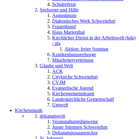
Schulreferat
Seelsorge und Hilfe
Augustinum
Diakonisches Werk Schweinfurt
Frauenbund
Haus Marienthal
Kirchlicher Dienst in der Arbeitswelt (kda)
/ afa
Aktion: freier Sonntag
Krankenhausseelsorge
Mitarbeitervertretung
Glaube und Welt
ACK
Citykirche Schweinfurt
CVJM
Evangelische Jugend
Kirchengemeindeamt
Landeskirchliche Gemeinschaft
Umwelt
Kirchenmusik
dekanatsweit
Veranstaltungshinweise
Junge Stimmen Schweinfurt
Dekanatsposaunenchor
St. Johannis