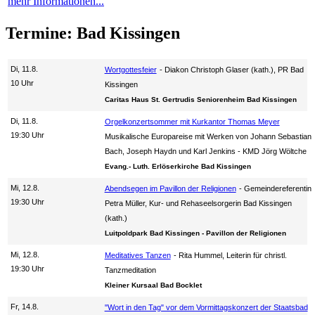
mehr Informationen...
Termine: Bad Kissingen
Di, 11.8.
Wortgottesfeier
Diakon Christoph Glaser (kath.), PR Bad
10 Uhr
Kissingen
Caritas Haus St. Gertrudis Seniorenheim Bad Kissingen
Di, 11.8.
Orgelkonzertsommer mit Kurkantor Thomas Meyer
19:30 Uhr
Musikalische Europareise mit Werken von Johann Sebastian
Bach, Joseph Haydn und Karl Jenkins
KMD Jörg Wöltche
Evang.- Luth. Erlöserkirche Bad Kissingen
Mi, 12.8.
Abendsegen im Pavillon der Religionen
Gemeindereferentin
19:30 Uhr
Petra Müller, Kur- und Rehaseelsorgerin Bad Kissingen
(kath.)
Luitpoldpark Bad Kissingen - Pavillon der Religionen
Mi, 12.8.
Meditatives Tanzen
Rita Hummel, Leiterin für christl.
19:30 Uhr
Tanzmeditation
Kleiner Kursaal Bad Bocklet
Fr, 14.8.
"Wort in den Tag" vor dem Vormittagskonzert der Staatsbad