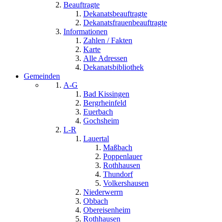
Beauftragte
Dekanatsbeauftragte
Dekanatsfrauenbeauftragte
Informationen
Zahlen / Fakten
Karte
Alle Adressen
Dekanatsbibliothek
Gemeinden
A-G
Bad Kissingen
Bergrheinfeld
Euerbach
Gochsheim
L-R
Lauertal
Maßbach
Poppenlauer
Rothhausen
Thundorf
Volkershausen
Niederwerrn
Obbach
Obereisenheim
Rothhausen