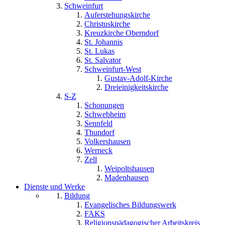
Schweinfurt
Auferstehungskirche
Christuskirche
Kreuzkirche Oberndorf
St. Johannis
St. Lukas
St. Salvator
Schweinfurt-West
Gustav-Adolf-Kirche
Dreieinigkeitskirche
S-Z
Schonungen
Schwebheim
Sennfeld
Thundorf
Volkershausen
Werneck
Zell
Weipoltshausen
Madenhausen
Dienste und Werke
Bildung
Evangelisches Bildungswerk
FAKS
Religionspädagogischer Arbeitskreis