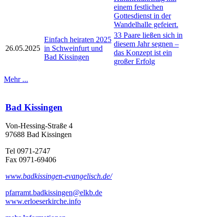
einem festlichen
Gottesdienst in der
Wandelhalle gefeiert.
33 Paare ließen sich in
Einfach heiraten 2025
diesem Jahr segnen –
26.05.2025
in Schweinfurt und
das Konzept ist ein
Bad Kissingen
großer Erfolg
Mehr ...
Bad Kissingen
Von-Hessing-Straße 4
97688 Bad Kissingen
Tel 0971-2747
Fax 0971-69406
www.badkissingen-evangelisch.de/
pfarramt.badkissingen@elkb.de
www.erloeserkirche.info