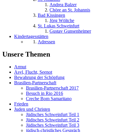
Andrea Balzer
Chöre an St. Johannis
Bad Kissingen
Jörg Wöltche
St. Lukas Schweinfurt
Gustav Gunsenheimer
Kindertagesstätten
Adressen
Unsere Themen
Armut
Asyl, Flucht, Seenot
Bewahrung der Schöpfung
Brasilien-Partnerschaft
Brasilien-Partnerschaft 2017
Besuch in Rio 2016
Creche Bom Samaritano
Frieden
Juden und Christen
Jüdisches Schweinfurt Teil 1
Jüdisches Schweinfurt Teil 2
Jüdisches Schweinfurt Teil 3
jüdisch-christliches Gespräch