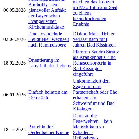
machten das Konzert
Bartholdy – ein
im Max-Littmann-Saal
06.05.2026
glanzvoller Auftakt
zu einem
der Bayerischen
beeindruckenden
Evangelischen
Erlebnis
Kirchenmusiktage
Eine „wandelnde
Diakon Maik Richter
02.04.2026
Heilquelle“ wechselt
verlässt nach fünf
nach Rummelsberg
Jahren Bad Kissingen
Pfarrerin Sandra Strunz
als Krankenhaus- und
Orientierung im
18.02.2026
Rehaseelsorgerin in
Labyrinth des Lebens
Bad Kissingen
eingeführt
Unkompliziert den
Segen für eure
Einfach heiraten am
Partnerschaft oder Ehe
06.01.2026
26.6.2026
erhalten - in
Schweinfurt und Bad
Kissingen
Dank an die
Feuerwehren – kein
Brand in der
Mensch kam zu
18.12.2025
Oerlenbacher Kirche
Schaden –
Heiligabend-