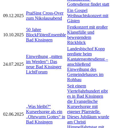
Gottesdienst findet statt
Ein Gospel
PraiSing Cross-Over
09.12.2025
Weihnachtskonzert mit
zum Nikolausabend
Gästen
Festkonzert mit großer
50 Jahre
Klangfülle und
10.10.2025
BlockFlötenEnsemble
bewegendem
Bad Kissingen
Rückblick
Landesbischof Kopp
predigte beim
Einweihung „mitten
Kantatengottesdienst –
im Werden“: Das
24.07.2025
anschließend
neue Bad Kissinger
Einweihung des
LichtForum
Gemeindehauses im
Rohbau
Seit einem
Vierteljahrhundert gibt
es in Bad Kissingen
die Evangelische
„Was bleibt?“
Kurseelsorge mit
Kurseelsorge als ein
eigener Pfarrstelle.
02.06.2025
„Ohrwurm Gottes“ in
Dieses Jubiläum wurde
Bad Kissingen
am Christi
Himmelfahrtstag mit