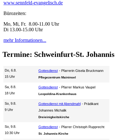
www.sennfeld-evangelisch.de
Bürozeiten:
Mo, Mi, Fr. 8.00-11.00 Uhr
Di 13.00-15.00 Uhr
mehr Informationen...
Termine: Schweinfurt-St. Johannis
Do, 6.8.
Gottesdienst
Pfarrerin Gisela Bruckmann
15 Uhr
Pflegezentrum Maininsel
Sa, 8.8.
Gottesdienst
Pfarrer Markus Vaupel
18 Uhr
Leopoldina-Krankenhaus
So, 9.8.
Gottesdienst mit Abendmahl
Prädikant
9 Uhr
Johannes Michalik
Dreieinigkeitskirche
So, 9.8.
Gottesdienst
Pfarrer Christoph Rupprecht
10:30 Uhr
St. Johannis-Kirche