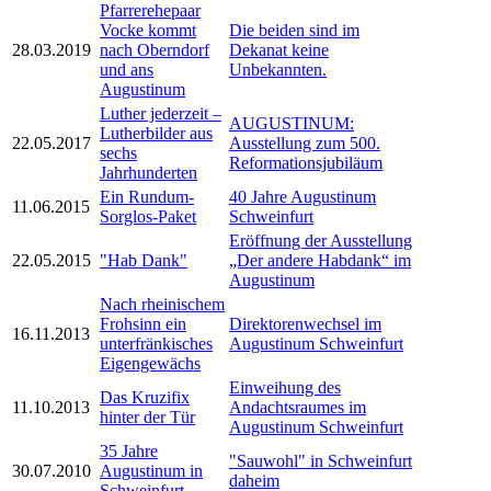
Pfarrerehepaar
Vocke kommt
Die beiden sind im
28.03.2019
nach Oberndorf
Dekanat keine
und ans
Unbekannten.
Augustinum
Luther jederzeit –
AUGUSTINUM:
Lutherbilder aus
22.05.2017
Ausstellung zum 500.
sechs
Reformationsjubiläum
Jahrhunderten
Ein Rundum-
40 Jahre Augustinum
11.06.2015
Sorglos-Paket
Schweinfurt
Eröffnung der Ausstellung
22.05.2015
"Hab Dank"
„Der andere Habdank“ im
Augustinum
Nach rheinischem
Frohsinn ein
Direktorenwechsel im
16.11.2013
unterfränkisches
Augustinum Schweinfurt
Eigengewächs
Einweihung des
Das Kruzifix
11.10.2013
Andachtsraumes im
hinter der Tür
Augustinum Schweinfurt
35 Jahre
"Sauwohl" in Schweinfurt
30.07.2010
Augustinum in
daheim
Schweinfurt