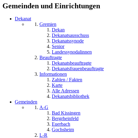
Gemeinden und Einrichtungen
Dekanat
Gremien
Dekan
Dekanatsausschuss
Dekanatssynode
Senior
Landessynodalinnen
Beauftragte
Dekanatsbeauftragte
Dekanatsfrauenbeauftragte
Informationen
Zahlen / Fakten
Karte
Alle Adressen
Dekanatsbibliothek
Gemeinden
A-G
Bad Kissingen
Bergrheinfeld
Euerbach
Gochsheim
L-R