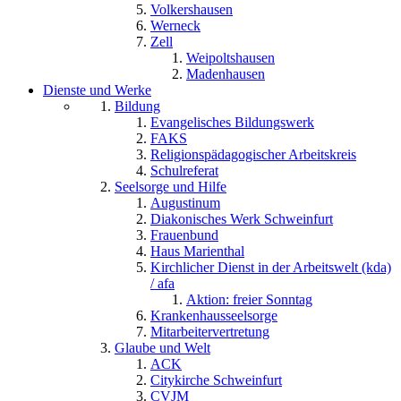
Volkershausen
Werneck
Zell
Weipoltshausen
Madenhausen
Dienste und Werke
Bildung
Evangelisches Bildungswerk
FAKS
Religionspädagogischer Arbeitskreis
Schulreferat
Seelsorge und Hilfe
Augustinum
Diakonisches Werk Schweinfurt
Frauenbund
Haus Marienthal
Kirchlicher Dienst in der Arbeitswelt (kda)
/ afa
Aktion: freier Sonntag
Krankenhausseelsorge
Mitarbeitervertretung
Glaube und Welt
ACK
Citykirche Schweinfurt
CVJM