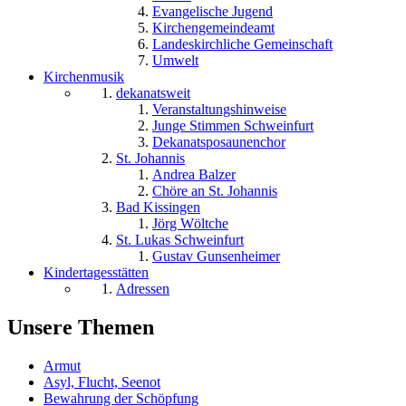
Evangelische Jugend
Kirchengemeindeamt
Landeskirchliche Gemeinschaft
Umwelt
Kirchenmusik
dekanatsweit
Veranstaltungshinweise
Junge Stimmen Schweinfurt
Dekanatsposaunenchor
St. Johannis
Andrea Balzer
Chöre an St. Johannis
Bad Kissingen
Jörg Wöltche
St. Lukas Schweinfurt
Gustav Gunsenheimer
Kindertagesstätten
Adressen
Unsere Themen
Armut
Asyl, Flucht, Seenot
Bewahrung der Schöpfung