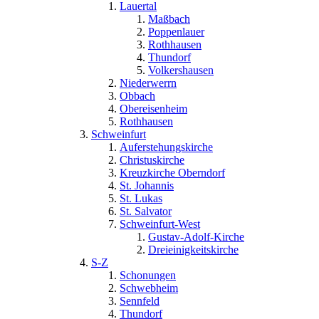
Lauertal
Maßbach
Poppenlauer
Rothhausen
Thundorf
Volkershausen
Niederwerrn
Obbach
Obereisenheim
Rothhausen
Schweinfurt
Auferstehungskirche
Christuskirche
Kreuzkirche Oberndorf
St. Johannis
St. Lukas
St. Salvator
Schweinfurt-West
Gustav-Adolf-Kirche
Dreieinigkeitskirche
S-Z
Schonungen
Schwebheim
Sennfeld
Thundorf