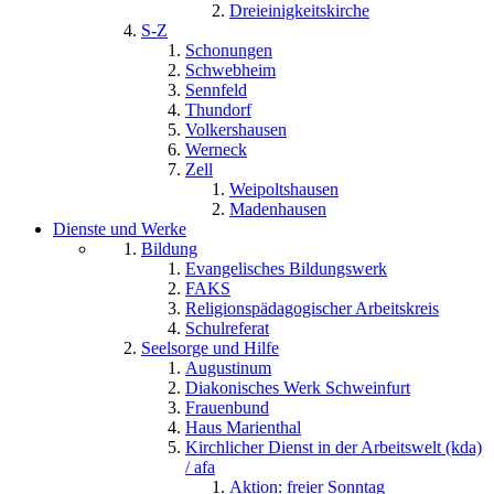
Dreieinigkeitskirche
S-Z
Schonungen
Schwebheim
Sennfeld
Thundorf
Volkershausen
Werneck
Zell
Weipoltshausen
Madenhausen
Dienste und Werke
Bildung
Evangelisches Bildungswerk
FAKS
Religionspädagogischer Arbeitskreis
Schulreferat
Seelsorge und Hilfe
Augustinum
Diakonisches Werk Schweinfurt
Frauenbund
Haus Marienthal
Kirchlicher Dienst in der Arbeitswelt (kda)
/ afa
Aktion: freier Sonntag