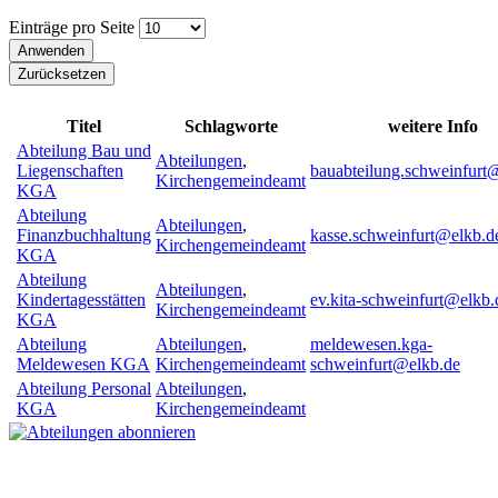
Einträge pro Seite
Titel
Schlagworte
weitere Info
Abteilung Bau und
Abteilungen
,
Liegenschaften
bauabteilung.schweinfurt
Kirchengemeindeamt
KGA
Abteilung
Abteilungen
,
Finanzbuchhaltung
kasse.schweinfurt@elkb.d
Kirchengemeindeamt
KGA
Abteilung
Abteilungen
,
Kindertagesstätten
ev.kita-schweinfurt@elkb.
Kirchengemeindeamt
KGA
Abteilung
Abteilungen
,
meldewesen.kga-
Meldewesen KGA
Kirchengemeindeamt
schweinfurt@elkb.de
Abteilung Personal
Abteilungen
,
KGA
Kirchengemeindeamt