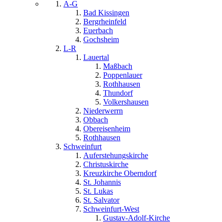
A-G
Bad Kissingen
Bergrheinfeld
Euerbach
Gochsheim
L-R
Lauertal
Maßbach
Poppenlauer
Rothhausen
Thundorf
Volkershausen
Niederwerrn
Obbach
Obereisenheim
Rothhausen
Schweinfurt
Auferstehungskirche
Christuskirche
Kreuzkirche Oberndorf
St. Johannis
St. Lukas
St. Salvator
Schweinfurt-West
Gustav-Adolf-Kirche