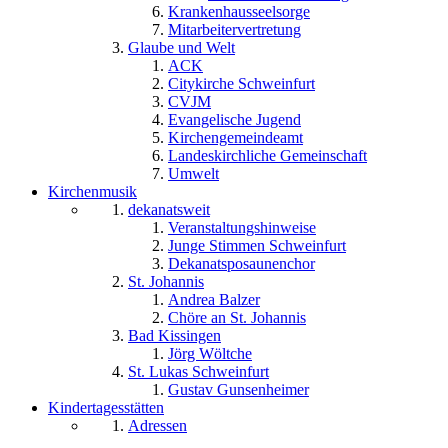
Krankenhausseelsorge
Mitarbeitervertretung
Glaube und Welt
ACK
Citykirche Schweinfurt
CVJM
Evangelische Jugend
Kirchengemeindeamt
Landeskirchliche Gemeinschaft
Umwelt
Kirchenmusik
dekanatsweit
Veranstaltungshinweise
Junge Stimmen Schweinfurt
Dekanatsposaunenchor
St. Johannis
Andrea Balzer
Chöre an St. Johannis
Bad Kissingen
Jörg Wöltche
St. Lukas Schweinfurt
Gustav Gunsenheimer
Kindertagesstätten
Adressen