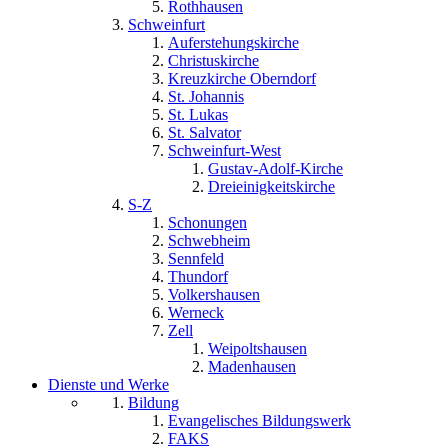
Rothhausen
Schweinfurt
Auferstehungskirche
Christuskirche
Kreuzkirche Oberndorf
St. Johannis
St. Lukas
St. Salvator
Schweinfurt-West
Gustav-Adolf-Kirche
Dreieinigkeitskirche
S-Z
Schonungen
Schwebheim
Sennfeld
Thundorf
Volkershausen
Werneck
Zell
Weipoltshausen
Madenhausen
Dienste und Werke
Bildung
Evangelisches Bildungswerk
FAKS