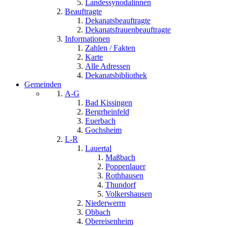
Landessynodalinnen
Beauftragte
Dekanatsbeauftragte
Dekanatsfrauenbeauftragte
Informationen
Zahlen / Fakten
Karte
Alle Adressen
Dekanatsbibliothek
Gemeinden
A-G
Bad Kissingen
Bergrheinfeld
Euerbach
Gochsheim
L-R
Lauertal
Maßbach
Poppenlauer
Rothhausen
Thundorf
Volkershausen
Niederwerrn
Obbach
Obereisenheim