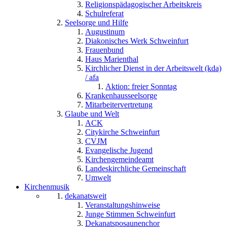
Religionspädagogischer Arbeitskreis
Schulreferat
Seelsorge und Hilfe
Augustinum
Diakonisches Werk Schweinfurt
Frauenbund
Haus Marienthal
Kirchlicher Dienst in der Arbeitswelt (kda)
/ afa
Aktion: freier Sonntag
Krankenhausseelsorge
Mitarbeitervertretung
Glaube und Welt
ACK
Citykirche Schweinfurt
CVJM
Evangelische Jugend
Kirchengemeindeamt
Landeskirchliche Gemeinschaft
Umwelt
Kirchenmusik
dekanatsweit
Veranstaltungshinweise
Junge Stimmen Schweinfurt
Dekanatsposaunenchor