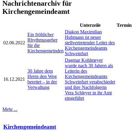
Nachrichtenarchiv für
Kirchengemeindeamt
Unterzeile
Termin
Diakon Maximilian
Ein fröhlicher
Hubmann ist neuer
Rhythmusgeber
02.06.2022
stellvertretender Leiter des
für die
Kirchengemeindeamts
Kirchengemeinden
Schweinfurt
Dagmar Kohlmeyer
wurde nach 30 Jahren als
30 Jahre dem
Leiterin des
Herrn den Weg
Kirchengemeindeamts
16.12.2021
bereitet – in der
Schweinfurt verabschiedet
Verwaltung
und ihre Nachfolgerin
Vera Schleyer in ihr Amt
eingeführt
Mehr ...
Kirchengemeindeamt