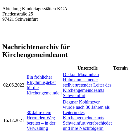
Abteilung Kindertagesstätten KGA
Friedenstraße 25
97421
Schweinfurt
Nachrichtenarchiv für
Kirchengemeindeamt
Unterzeile
Termin
Diakon Maximilian
Ein fröhlicher
Hubmann ist neuer
Rhythmusgeber
02.06.2022
stellvertretender Leiter des
für die
Kirchengemeindeamts
Kirchengemeinden
Schweinfurt
Dagmar Kohlmeyer
wurde nach 30 Jahren als
30 Jahre dem
Leiterin des
Herrn den Weg
Kirchengemeindeamts
16.12.2021
bereitet – in der
Schweinfurt verabschiedet
Verwaltung
und ihre Nachfolgerin