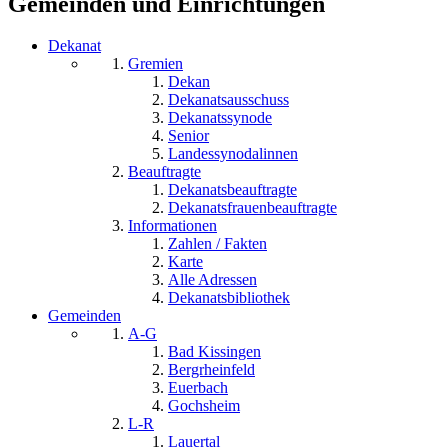
Gemeinden und Einrichtungen
Dekanat
Gremien
Dekan
Dekanatsausschuss
Dekanatssynode
Senior
Landessynodalinnen
Beauftragte
Dekanatsbeauftragte
Dekanatsfrauenbeauftragte
Informationen
Zahlen / Fakten
Karte
Alle Adressen
Dekanatsbibliothek
Gemeinden
A-G
Bad Kissingen
Bergrheinfeld
Euerbach
Gochsheim
L-R
Lauertal