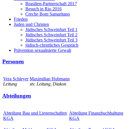
Brasilien-Partnerschaft 2017
Besuch in Rio 2016
Creche Bom Samaritano
Frieden
Juden und Christen
Jüdisches Schweinfurt Teil 1
Jüdisches Schweinfurt Teil 2
Jüdisches Schweinfurt Teil 3
jüdisch-christliches Gespräch
Prävention sexualisierte Gewalt
Personen
Vera Schleyer
Maximilian Hubmann
Leitung
stv. Leitung, Diakon
Abteilungen
Abteilung Bau und Liegenschaften
Abteilung Finanzbuchhaltung
KGA
KGA