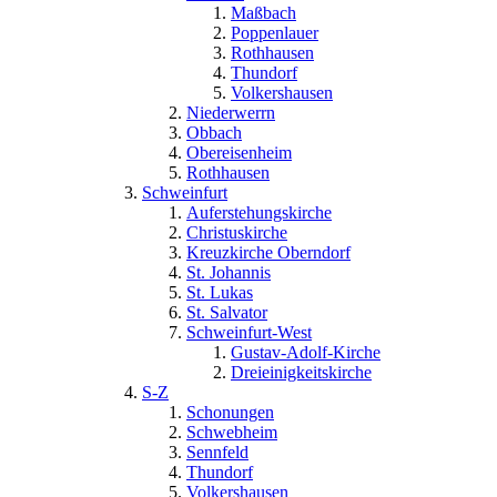
Maßbach
Poppenlauer
Rothhausen
Thundorf
Volkershausen
Niederwerrn
Obbach
Obereisenheim
Rothhausen
Schweinfurt
Auferstehungskirche
Christuskirche
Kreuzkirche Oberndorf
St. Johannis
St. Lukas
St. Salvator
Schweinfurt-West
Gustav-Adolf-Kirche
Dreieinigkeitskirche
S-Z
Schonungen
Schwebheim
Sennfeld
Thundorf
Volkershausen