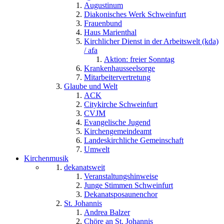
Augustinum
Diakonisches Werk Schweinfurt
Frauenbund
Haus Marienthal
Kirchlicher Dienst in der Arbeitswelt (kda)
/ afa
Aktion: freier Sonntag
Krankenhausseelsorge
Mitarbeitervertretung
Glaube und Welt
ACK
Citykirche Schweinfurt
CVJM
Evangelische Jugend
Kirchengemeindeamt
Landeskirchliche Gemeinschaft
Umwelt
Kirchenmusik
dekanatsweit
Veranstaltungshinweise
Junge Stimmen Schweinfurt
Dekanatsposaunenchor
St. Johannis
Andrea Balzer
Chöre an St. Johannis