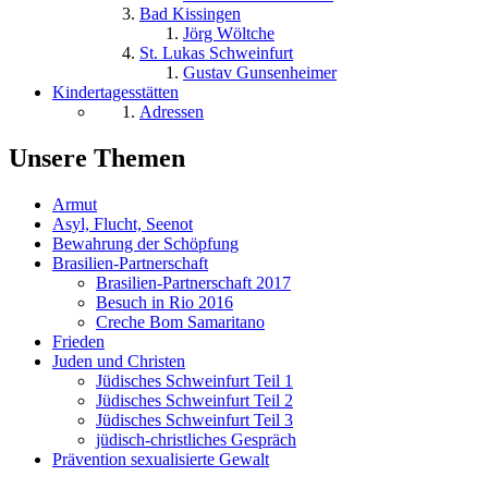
Bad Kissingen
Jörg Wöltche
St. Lukas Schweinfurt
Gustav Gunsenheimer
Kindertagesstätten
Adressen
Unsere Themen
Armut
Asyl, Flucht, Seenot
Bewahrung der Schöpfung
Brasilien-Partnerschaft
Brasilien-Partnerschaft 2017
Besuch in Rio 2016
Creche Bom Samaritano
Frieden
Juden und Christen
Jüdisches Schweinfurt Teil 1
Jüdisches Schweinfurt Teil 2
Jüdisches Schweinfurt Teil 3
jüdisch-christliches Gespräch
Prävention sexualisierte Gewalt