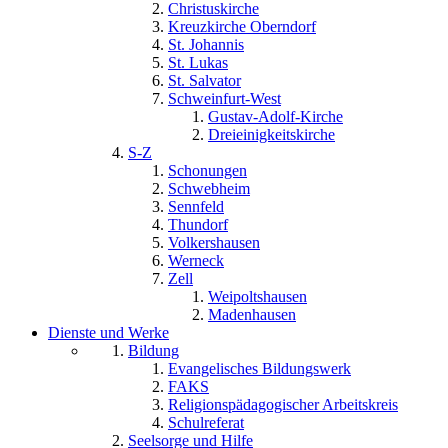
Christuskirche
Kreuzkirche Oberndorf
St. Johannis
St. Lukas
St. Salvator
Schweinfurt-West
Gustav-Adolf-Kirche
Dreieinigkeitskirche
S-Z
Schonungen
Schwebheim
Sennfeld
Thundorf
Volkershausen
Werneck
Zell
Weipoltshausen
Madenhausen
Dienste und Werke
Bildung
Evangelisches Bildungswerk
FAKS
Religionspädagogischer Arbeitskreis
Schulreferat
Seelsorge und Hilfe