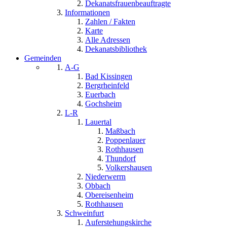
Dekanatsfrauenbeauftragte
Informationen
Zahlen / Fakten
Karte
Alle Adressen
Dekanatsbibliothek
Gemeinden
A-G
Bad Kissingen
Bergrheinfeld
Euerbach
Gochsheim
L-R
Lauertal
Maßbach
Poppenlauer
Rothhausen
Thundorf
Volkershausen
Niederwerrn
Obbach
Obereisenheim
Rothhausen
Schweinfurt
Auferstehungskirche