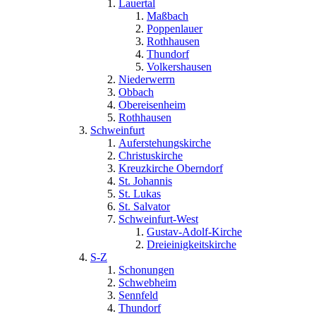
Lauertal
Maßbach
Poppenlauer
Rothhausen
Thundorf
Volkershausen
Niederwerrn
Obbach
Obereisenheim
Rothhausen
Schweinfurt
Auferstehungskirche
Christuskirche
Kreuzkirche Oberndorf
St. Johannis
St. Lukas
St. Salvator
Schweinfurt-West
Gustav-Adolf-Kirche
Dreieinigkeitskirche
S-Z
Schonungen
Schwebheim
Sennfeld
Thundorf