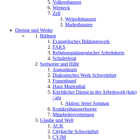
Volkershausen
Werneck
Zell
Weipoltshausen
Madenhausen
Dienste und Werke
Bildung
Evangelisches Bildungswerk
FAKS
Religionspädagogischer Arbeitskreis
Schulreferat
Seelsorge und Hilfe
Augustinum
Diakonisches Werk Schweinfurt
Frauenbund
Haus Marienthal
Kirchlicher Dienst in der Arbeitswelt (kda)
/ afa
Aktion: freier Sonntag
Krankenhausseelsorge
Mitarbeitervertretung
Glaube und Welt
ACK
Citykirche Schweinfurt
CVJM