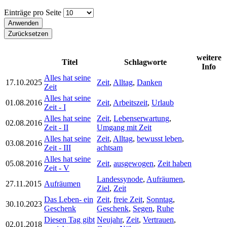
Einträge pro Seite
weitere
Titel
Schlagworte
Info
Alles hat seine
17.10.2025
Zeit
,
Alltag
,
Danken
Zeit
Alles hat seine
01.08.2016
Zeit
,
Arbeitszeit
,
Urlaub
Zeit - I
Alles hat seine
Zeit
,
Lebenserwartung
,
02.08.2016
Zeit - II
Umgang mit Zeit
Alles hat seine
Zeit
,
Alltag
,
bewusst leben
,
03.08.2016
Zeit - III
achtsam
Alles hat seine
05.08.2016
Zeit
,
ausgewogen
,
Zeit haben
Zeit - V
Landessynode
,
Aufräumen
,
27.11.2015
Aufräumen
Ziel
,
Zeit
Das Leben- ein
Zeit
,
freie Zeit
,
Sonntag
,
30.10.2023
Geschenk
Geschenk
,
Segen
,
Ruhe
Diesen Tag gibt
Neujahr
,
Zeit
,
Vertrauen
,
02.01.2018