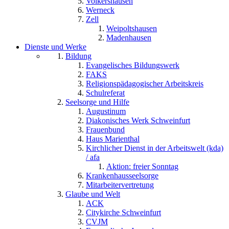
Volkershausen
Werneck
Zell
Weipoltshausen
Madenhausen
Dienste und Werke
Bildung
Evangelisches Bildungswerk
FAKS
Religionspädagogischer Arbeitskreis
Schulreferat
Seelsorge und Hilfe
Augustinum
Diakonisches Werk Schweinfurt
Frauenbund
Haus Marienthal
Kirchlicher Dienst in der Arbeitswelt (kda)
/ afa
Aktion: freier Sonntag
Krankenhausseelsorge
Mitarbeitervertretung
Glaube und Welt
ACK
Citykirche Schweinfurt
CVJM