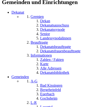
Gemeinden und Einrichtungen
Dekanat
Gremien
Dekan
Dekanatsausschuss
Dekanatssynode
Senior
Landessynodalinnen
Beauftragte
Dekanatsbeauftragte
Dekanatsfrauenbeauftragte
Informationen
Zahlen / Fakten
Karte
Alle Adressen
Dekanatsbibliothek
Gemeinden
A-G
Bad Kissingen
Bergrheinfeld
Euerbach
Gochsheim
L-R
Lauertal