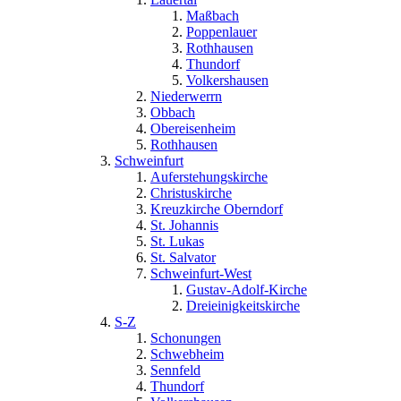
Maßbach
Poppenlauer
Rothhausen
Thundorf
Volkershausen
Niederwerrn
Obbach
Obereisenheim
Rothhausen
Schweinfurt
Auferstehungskirche
Christuskirche
Kreuzkirche Oberndorf
St. Johannis
St. Lukas
St. Salvator
Schweinfurt-West
Gustav-Adolf-Kirche
Dreieinigkeitskirche
S-Z
Schonungen
Schwebheim
Sennfeld
Thundorf