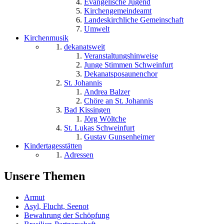
Evangelische Jugend
Kirchengemeindeamt
Landeskirchliche Gemeinschaft
Umwelt
Kirchenmusik
dekanatsweit
Veranstaltungshinweise
Junge Stimmen Schweinfurt
Dekanatsposaunenchor
St. Johannis
Andrea Balzer
Chöre an St. Johannis
Bad Kissingen
Jörg Wöltche
St. Lukas Schweinfurt
Gustav Gunsenheimer
Kindertagesstätten
Adressen
Unsere Themen
Armut
Asyl, Flucht, Seenot
Bewahrung der Schöpfung