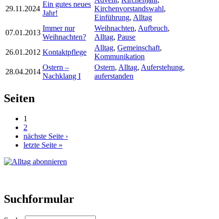
Ein gutes neues
29.11.2024
Kirchenvorstandswahl
,
Jahr!
Einführung
,
Alltag
Immer nur
Weihnachten
,
Aufbruch
,
07.01.2013
Weihnachten?
Alltag
,
Pause
Alltag
,
Gemeinschaft
,
26.01.2012
Kontaktpflege
Kommunikation
Ostern –
Ostern
,
Alltag
,
Auferstehung
,
28.04.2014
Nachklang I
auferstanden
Seiten
1
2
nächste Seite ›
letzte Seite »
Suchformular