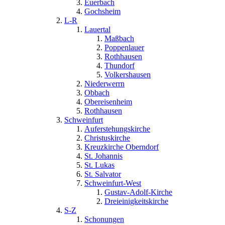
Euerbach
Gochsheim
L-R
Lauertal
Maßbach
Poppenlauer
Rothhausen
Thundorf
Volkershausen
Niederwerrn
Obbach
Obereisenheim
Rothhausen
Schweinfurt
Auferstehungskirche
Christuskirche
Kreuzkirche Oberndorf
St. Johannis
St. Lukas
St. Salvator
Schweinfurt-West
Gustav-Adolf-Kirche
Dreieinigkeitskirche
S-Z
Schonungen