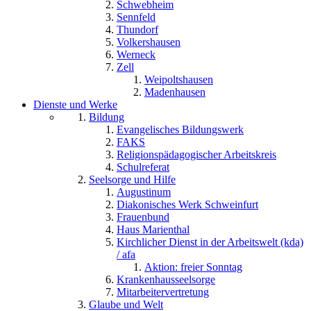
Schwebheim
Sennfeld
Thundorf
Volkershausen
Werneck
Zell
Weipoltshausen
Madenhausen
Dienste und Werke
Bildung
Evangelisches Bildungswerk
FAKS
Religionspädagogischer Arbeitskreis
Schulreferat
Seelsorge und Hilfe
Augustinum
Diakonisches Werk Schweinfurt
Frauenbund
Haus Marienthal
Kirchlicher Dienst in der Arbeitswelt (kda)
/ afa
Aktion: freier Sonntag
Krankenhausseelsorge
Mitarbeitervertretung
Glaube und Welt