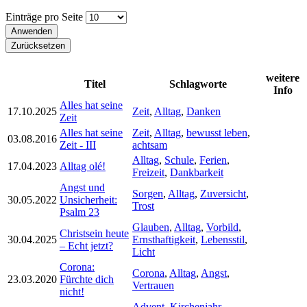
Einträge pro Seite
weitere
Titel
Schlagworte
Info
Alles hat seine
17.10.2025
Zeit
,
Alltag
,
Danken
Zeit
Alles hat seine
Zeit
,
Alltag
,
bewusst leben
,
03.08.2016
Zeit - III
achtsam
Alltag
,
Schule
,
Ferien
,
17.04.2023
Alltag olé!
Freizeit
,
Dankbarkeit
Angst und
Sorgen
,
Alltag
,
Zuversicht
,
30.05.2022
Unsicherheit:
Trost
Psalm 23
Glauben
,
Alltag
,
Vorbild
,
Christsein heute
30.04.2025
Ernsthaftigkeit
,
Lebensstil
,
– Echt jetzt?
Licht
Corona:
Corona
,
Alltag
,
Angst
,
23.03.2020
Fürchte dich
Vertrauen
nicht!
Advent
,
Kirchenjahr
,