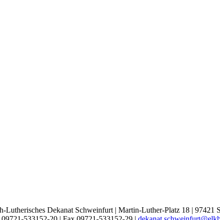
h-Lutherisches Dekanat Schweinfurt | Martin-Luther-Platz 18 | 97421 
l 09721-533152-20 | Fax 09721-533152-29 |
dekanat.schweinfurt@elk