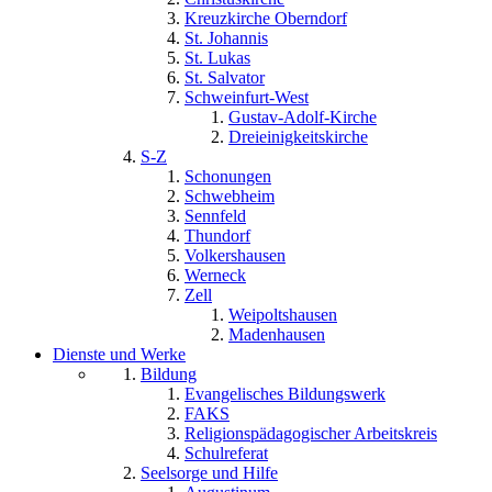
Kreuzkirche Oberndorf
St. Johannis
St. Lukas
St. Salvator
Schweinfurt-West
Gustav-Adolf-Kirche
Dreieinigkeitskirche
S-Z
Schonungen
Schwebheim
Sennfeld
Thundorf
Volkershausen
Werneck
Zell
Weipoltshausen
Madenhausen
Dienste und Werke
Bildung
Evangelisches Bildungswerk
FAKS
Religionspädagogischer Arbeitskreis
Schulreferat
Seelsorge und Hilfe