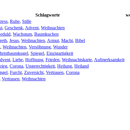
Schlagworte
we
tress
,
Ruhe
,
Stille
kt
,
Geschenk
,
Advent
,
Weihnachten
eduld
,
Wachstum
,
Baumkuchen
reth
,
Jesus
,
Weihnachten
,
Armut
,
Macht
,
Bibel
t
,
Weihnachten
,
Versöhnung
,
Wunder
hristbaumkugel
,
Spiegel
,
Einzigartigkeit
dvent
,
Liebe
,
Hoffnung
,
Frieden
,
Weihnachtskarte
,
Aufmerksamkeit
rieg
,
Corona
,
Ungerechtigkeit
,
Heilung
,
Heiland
ngel
,
Furcht
,
Zuversicht
,
Vertrauen
,
Corona
,
Vertrauen
,
Weihnachten