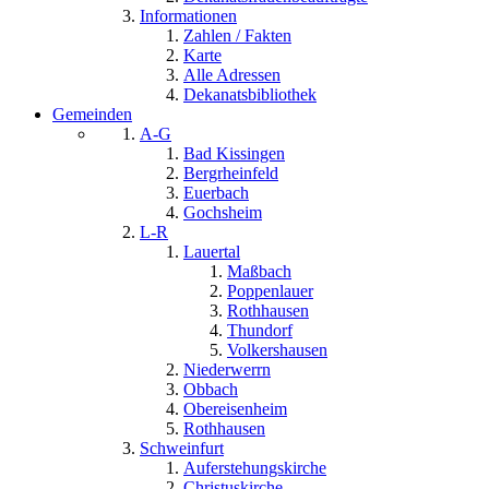
Informationen
Zahlen / Fakten
Karte
Alle Adressen
Dekanatsbibliothek
Gemeinden
A-G
Bad Kissingen
Bergrheinfeld
Euerbach
Gochsheim
L-R
Lauertal
Maßbach
Poppenlauer
Rothhausen
Thundorf
Volkershausen
Niederwerrn
Obbach
Obereisenheim
Rothhausen
Schweinfurt
Auferstehungskirche
Christuskirche