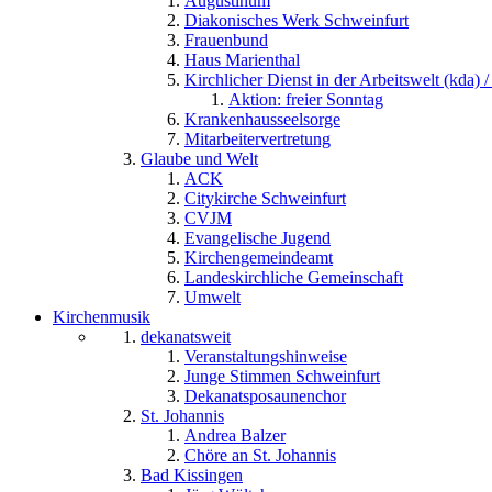
Augustinum
Diakonisches Werk Schweinfurt
Frauenbund
Haus Marienthal
Kirchlicher Dienst in der Arbeitswelt (kda) /
Aktion: freier Sonntag
Krankenhausseelsorge
Mitarbeitervertretung
Glaube und Welt
ACK
Citykirche Schweinfurt
CVJM
Evangelische Jugend
Kirchengemeindeamt
Landeskirchliche Gemeinschaft
Umwelt
Kirchenmusik
dekanatsweit
Veranstaltungshinweise
Junge Stimmen Schweinfurt
Dekanatsposaunenchor
St. Johannis
Andrea Balzer
Chöre an St. Johannis
Bad Kissingen