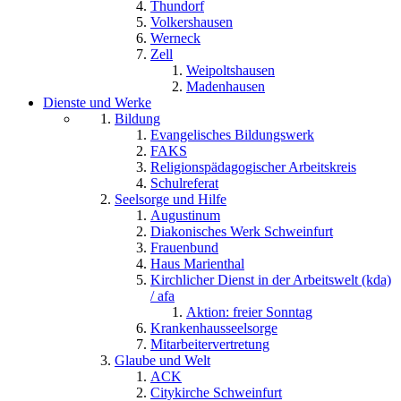
Thundorf
Volkershausen
Werneck
Zell
Weipoltshausen
Madenhausen
Dienste und Werke
Bildung
Evangelisches Bildungswerk
FAKS
Religionspädagogischer Arbeitskreis
Schulreferat
Seelsorge und Hilfe
Augustinum
Diakonisches Werk Schweinfurt
Frauenbund
Haus Marienthal
Kirchlicher Dienst in der Arbeitswelt (kda)
/ afa
Aktion: freier Sonntag
Krankenhausseelsorge
Mitarbeitervertretung
Glaube und Welt
ACK
Citykirche Schweinfurt