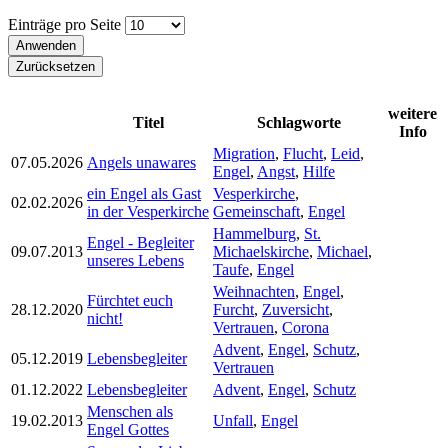
Einträge pro Seite
weitere
Titel
Schlagworte
Info
Migration
,
Flucht
,
Leid
,
07.05.2026
Angels unawares
Engel
,
Angst
,
Hilfe
ein Engel als Gast
Vesperkirche
,
02.02.2026
in der Vesperkirche
Gemeinschaft
,
Engel
Hammelburg
,
St.
Engel - Begleiter
09.07.2013
Michaelskirche
,
Michael
,
unseres Lebens
Taufe
,
Engel
Weihnachten
,
Engel
,
Fürchtet euch
28.12.2020
Furcht
,
Zuversicht
,
nicht!
Vertrauen
,
Corona
Advent
,
Engel
,
Schutz
,
05.12.2019
Lebensbegleiter
Vertrauen
01.12.2022
Lebensbegleiter
Advent
,
Engel
,
Schutz
Menschen als
19.02.2013
Unfall
,
Engel
Engel Gottes