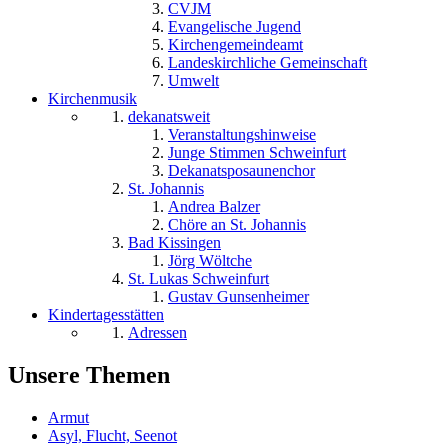
CVJM
Evangelische Jugend
Kirchengemeindeamt
Landeskirchliche Gemeinschaft
Umwelt
Kirchenmusik
dekanatsweit
Veranstaltungshinweise
Junge Stimmen Schweinfurt
Dekanatsposaunenchor
St. Johannis
Andrea Balzer
Chöre an St. Johannis
Bad Kissingen
Jörg Wöltche
St. Lukas Schweinfurt
Gustav Gunsenheimer
Kindertagesstätten
Adressen
Unsere Themen
Armut
Asyl, Flucht, Seenot