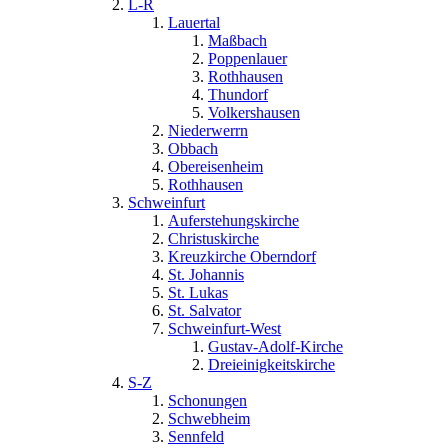
L-R
Lauertal
Maßbach
Poppenlauer
Rothhausen
Thundorf
Volkershausen
Niederwerrn
Obbach
Obereisenheim
Rothhausen
Schweinfurt
Auferstehungskirche
Christuskirche
Kreuzkirche Oberndorf
St. Johannis
St. Lukas
St. Salvator
Schweinfurt-West
Gustav-Adolf-Kirche
Dreieinigkeitskirche
S-Z
Schonungen
Schwebheim
Sennfeld