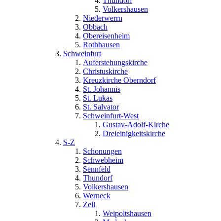
Thundorf
Volkershausen
Niederwerrn
Obbach
Obereisenheim
Rothhausen
Schweinfurt
Auferstehungskirche
Christuskirche
Kreuzkirche Oberndorf
St. Johannis
St. Lukas
St. Salvator
Schweinfurt-West
Gustav-Adolf-Kirche
Dreieinigkeitskirche
S-Z
Schonungen
Schwebheim
Sennfeld
Thundorf
Volkershausen
Werneck
Zell
Weipoltshausen