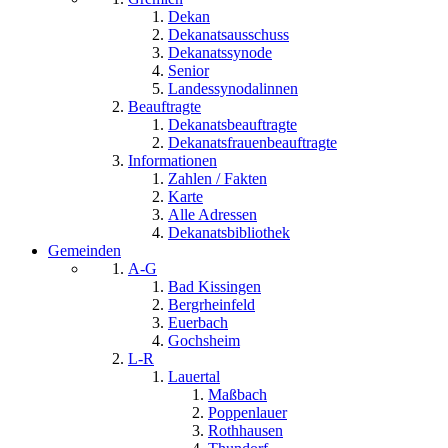
Dekan
Dekanatsausschuss
Dekanatssynode
Senior
Landessynodalinnen
Beauftragte
Dekanatsbeauftragte
Dekanatsfrauenbeauftragte
Informationen
Zahlen / Fakten
Karte
Alle Adressen
Dekanatsbibliothek
Gemeinden
A-G
Bad Kissingen
Bergrheinfeld
Euerbach
Gochsheim
L-R
Lauertal
Maßbach
Poppenlauer
Rothhausen