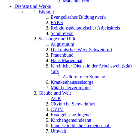
Madenhausen
Dienste und Werke
Bildung
Evangelisches Bildungswerk
FAKS
Religionspädagogischer Arbeitskreis
Schulreferat
Seelsorge und Hilfe
Augustinum
Diakonisches Werk Schweinfurt
Frauenbund
Haus Marienthal
Kirchlicher Dienst in der Arbeitswelt (kda)
/ afa
Aktion: freier Sonntag
Krankenhausseelsorge
Mitarbeitervertretung
Glaube und Welt
ACK
Citykirche Schweinfurt
CVJM
Evangelische Jugend
Kirchengemeindeamt
Landeskirchliche Gemeinschaft
Umwelt