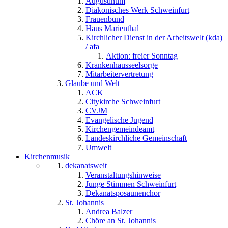
Augustinum
Diakonisches Werk Schweinfurt
Frauenbund
Haus Marienthal
Kirchlicher Dienst in der Arbeitswelt (kda)
/ afa
Aktion: freier Sonntag
Krankenhausseelsorge
Mitarbeitervertretung
Glaube und Welt
ACK
Citykirche Schweinfurt
CVJM
Evangelische Jugend
Kirchengemeindeamt
Landeskirchliche Gemeinschaft
Umwelt
Kirchenmusik
dekanatsweit
Veranstaltungshinweise
Junge Stimmen Schweinfurt
Dekanatsposaunenchor
St. Johannis
Andrea Balzer
Chöre an St. Johannis