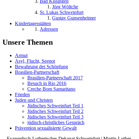
Bad Kissingen
Jörg Wöltche
St. Lukas Schweinfurt
Gustav Gunsenheimer
Kindertagesstätten
Adressen
Unsere Themen
Armut
Asyl, Flucht, Seenot
Bewahrung der Schöpfung
Brasilien-Partnerschaft
Brasilien-Partnerschaft 2017
Besuch in Rio 2016
Creche Bom Samaritano
Frieden
Juden und Christen
Jüdisches Schweinfurt Teil 1
Jüdisches Schweinfurt Teil 2
Jüdisches Schweinfurt Teil 3
jüdisch-christliches Gespräch
Prävention sexualisierte Gewalt
Evangelisch-Lutherisches Dekanat Schweinfurt | Martin-Luther-