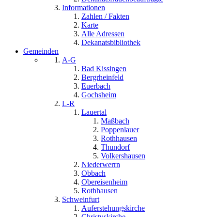
Informationen
Zahlen / Fakten
Karte
Alle Adressen
Dekanatsbibliothek
Gemeinden
A-G
Bad Kissingen
Bergrheinfeld
Euerbach
Gochsheim
L-R
Lauertal
Maßbach
Poppenlauer
Rothhausen
Thundorf
Volkershausen
Niederwerrn
Obbach
Obereisenheim
Rothhausen
Schweinfurt
Auferstehungskirche
Christuskirche