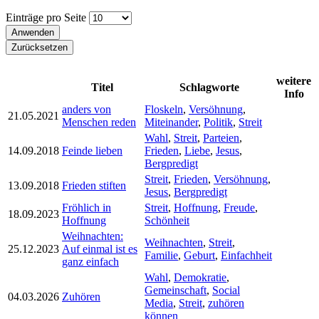
Einträge pro Seite
weitere
Titel
Schlagworte
Info
anders von
Floskeln
,
Versöhnung
,
21.05.2021
Menschen reden
Miteinander
,
Politik
,
Streit
Wahl
,
Streit
,
Parteien
,
14.09.2018
Feinde lieben
Frieden
,
Liebe
,
Jesus
,
Bergpredigt
Streit
,
Frieden
,
Versöhnung
,
13.09.2018
Frieden stiften
Jesus
,
Bergpredigt
Fröhlich in
Streit
,
Hoffnung
,
Freude
,
18.09.2023
Hoffnung
Schönheit
Weihnachten:
Weihnachten
,
Streit
,
25.12.2023
Auf einmal ist es
Familie
,
Geburt
,
Einfachheit
ganz einfach
Wahl
,
Demokratie
,
Gemeinschaft
,
Social
04.03.2026
Zuhören
Media
,
Streit
,
zuhören
können