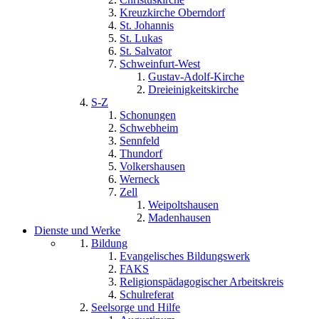
Kreuzkirche Oberndorf
St. Johannis
St. Lukas
St. Salvator
Schweinfurt-West
Gustav-Adolf-Kirche
Dreieinigkeitskirche
S-Z
Schonungen
Schwebheim
Sennfeld
Thundorf
Volkershausen
Werneck
Zell
Weipoltshausen
Madenhausen
Dienste und Werke
Bildung
Evangelisches Bildungswerk
FAKS
Religionspädagogischer Arbeitskreis
Schulreferat
Seelsorge und Hilfe